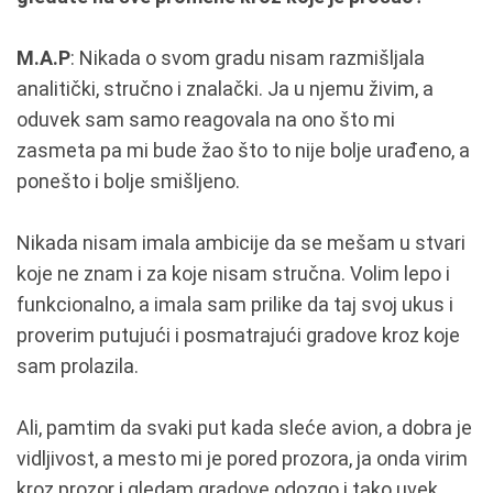
M.A.P
: Nikada o svom gradu nisam razmišljala
analitički, stručno i znalački. Ja u njemu živim, a
oduvek sam samo reagovala na ono što mi
zasmeta pa mi bude žao što to nije bolje urađeno, a
ponešto i bolje smišljeno.
Nikada nisam imala ambicije da se mešam u stvari
koje ne znam i za koje nisam stručna. Volim lepo i
funkcionalno, a imala sam prilike da taj svoj ukus i
proverim putujući i posmatrajući gradove kroz koje
sam prolazila.
Ali, pamtim da svaki put kada sleće avion, a dobra je
vidljivost, a mesto mi je pored prozora, ja onda virim
kroz prozor i gledam gradove odozgo i tako uvek