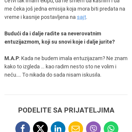
četvrtak imam ekipu, da ne smem da kasnim i da
me čeka još jedna emisija koja mora biti predata na
vreme i kasnije postavljena na
sajt
.
Budući da i dalje radite sa neverovatnim
entuzijazmom, koji su snovi koje i dalje jurite?
M.A.P
: Kada ne budem imala entuzijazam? Ne znam
kako to izgleda ... kao radim nesto sto ne volim i
neću.... To nikada do sada nisam iskusila.
PODELITE SA PRIJATELJIMA