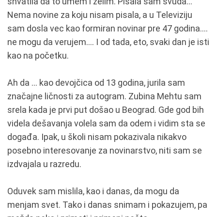
shvatila da to umem i želim. Pisala sam svuda...
Nema novine za koju nisam pisala, a u Televiziju
sam dosla vec kao formiran novinar pre 47 godina....
ne mogu da verujem.... I od tada, eto, svaki dan je isti
kao na početku.
Ah da ... kao devojčica od 13 godina, jurila sam
značajne ličnosti za autogram. Zubina Mehtu sam
srela kada je prvi put došao u Beograd. Gde god bih
videla dešavanja volela sam da odem i vidim sta se
događa. Ipak, u školi nisam pokazivala nikakvo
posebno interesovanje za novinarstvo, niti sam se
izdvajala u razredu.
Oduvek sam mislila, kao i danas, da mogu da
menjam svet. Tako i danas snimam i pokazujem, pa