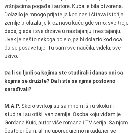
vršnjacima pogađali autore. Kuća je bila otvorena.
Dolazilo je mnogo prijatelja kod nas i čitava istorija
zemlje prolazila je kroz nasu kuću gde smo, sve troje
dece, gledali sve države u nastajanju i nestajanju.
Uvek je nešto nekoga bolelo, pa bi dolazio kod oca
da se posavetuje. Tu sam sve naučila, videla, sve
uživo.
Da li su ljudi sa kojima ste studirali i danas oni sa
kojima se družite? Da li ste sa njima poslovno
sarađivali?
M.A.P
: Skoro svi koji su sa mnom išli u školu ili
studirali su otišli van zemlje. Osoba koju viđam je
Gordana Kuić, autor više romana i TV serija. Sa njom
često pričam, ali ne upoređujemo nikada, jer se