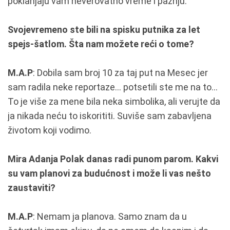
poklanjaju vam neverovatno vreme i pažnju.
Svojevremeno ste bili na spisku putnika za let
spejs-šatlom. Šta nam možete reći o tome?
M.A.P
: Dobila sam broj 10 za taj put na Mesec jer
sam radila neke reportaze... potsetili ste me na to...
To je više za mene bila neka simbolika, ali verujte da
ja nikada neću to iskorititi. Suviše sam zabavljena
životom koji vodimo.
Mira Adanja Polak danas radi punom parom. Kakvi
su vam planovi za budućnost i može li vas nešto
zaustaviti?
M.A.P
: Nemam ja planova. Samo znam da u