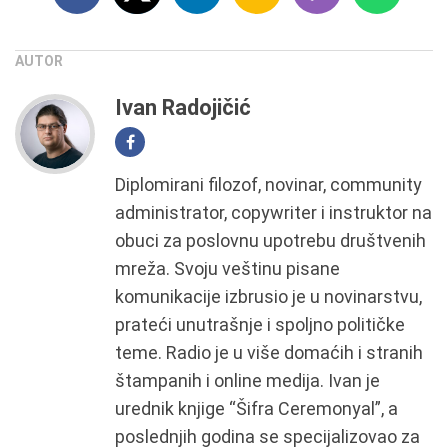
AUTOR
Ivan Radojičić
Diplomirani filozof, novinar, community
administrator, copywriter i instruktor na
obuci za poslovnu upotrebu društvenih
mreža. Svoju veštinu pisane
komunikacije izbrusio je u novinarstvu,
prateći unutrašnje i spoljno političke
teme. Radio je u više domaćih i stranih
štampanih i online medija. Ivan je
urednik knjige “Šifra Ceremonyal”, a
poslednjih godina se specijalizovao za