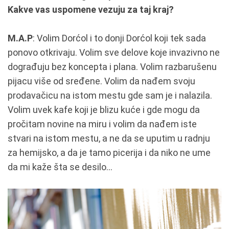
Kakve vas uspomene vezuju za taj kraj?
M.A.P
: Volim Dorćol i to donji Dorćol koji tek sada
ponovo otkrivaju. Volim sve delove koje invazivno ne
dograđuju bez koncepta i plana. Volim razbarušenu
pijacu više od sređene. Volim da nađem svoju
prodavačicu na istom mestu gde sam je i nalazila.
Volim uvek kafe koji je blizu kuće i gde mogu da
pročitam novine na miru i volim da nađem iste
stvari na istom mestu, a ne da se uputim u radnju
za hemijsko, a da je tamo picerija i da niko ne ume
da mi kaže šta se desilo...