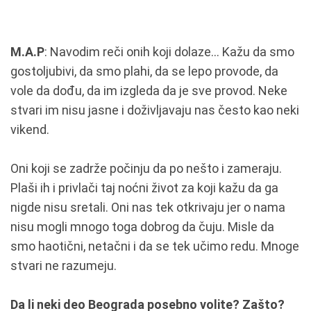
M.A.P
: Navodim reči onih koji dolaze... Kažu da smo
gostoljubivi, da smo plahi, da se lepo provode, da
vole da dođu, da im izgleda da je sve provod. Neke
stvari im nisu jasne i doživljavaju nas često kao neki
vikend.
Oni koji se zadrže počinju da po nešto i zameraju.
Plaši ih i privlači taj noćni život za koji kažu da ga
nigde nisu sretali. Oni nas tek otkrivaju jer o nama
nisu mogli mnogo toga dobrog da čuju. Misle da
smo haotični, netačni i da se tek učimo redu. Mnoge
stvari ne razumeju.
Da li neki deo Beograda posebno volite? Zašto?