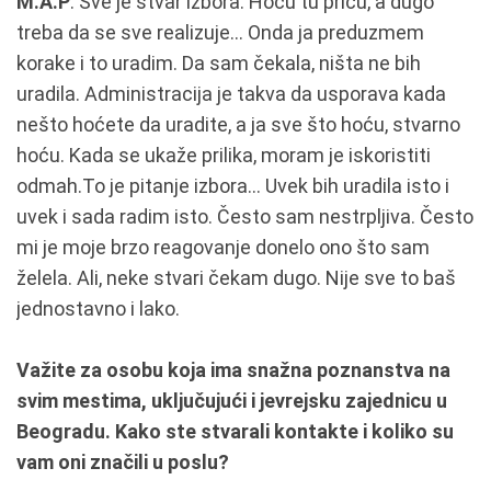
M.A.P
: Sve je stvar izbora. Hoću tu priču, a dugo
treba da se sve realizuje... Onda ja preduzmem
korake i to uradim. Da sam čekala, ništa ne bih
uradila. Administracija je takva da usporava kada
nešto hoćete da uradite, a ja sve što hoću, stvarno
hoću. Kada se ukaže prilika, moram je iskoristiti
odmah.To je pitanje izbora... Uvek bih uradila isto i
uvek i sada radim isto. Često sam nestrpljiva. Često
mi je moje brzo reagovanje donelo ono što sam
želela. Ali, neke stvari čekam dugo. Nije sve to baš
jednostavno i lako.
Važite za osobu koja ima snažna poznanstva na
svim mestima, uključujući i jevrejsku zajednicu u
Beogradu. Kako ste stvarali kontakte i koliko su
vam oni značili u poslu?