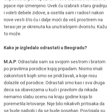
pijace nije izmenjeno. Uvek ću izabrati staru gradnju
i voleti debele zidove, a osetila sam i radost nakon
nove vesti što ću i dalje moći da veš prostirem na
terasi jer je okrenuta ka unutrašnjem dvoristu. Kažu
to može.
Kako je izgledalo odrastati u Beogradu?
M.A.P
: Odrastala sam sa svojom sestrom i bratom
po pravilima porodice kojoj pripadam. Nismo imali
zakonitosti kojih smo se pridržavali, a koje nisu
dolazile od porodice. Odrastali smo kao i sva druga
deca sa obavezama u kući i pravilom da nikada
nemamo slabu ocenu na kraju godine koja bi
poremetila letovanje. Nije bilo nikakvih pritisaka da
se bude najbolji i da se bude poseban. Postojala su