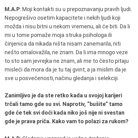
M.A.P
: Moji kontakti su u prepoznavanju pravih ljudi.
Nepogrešivo osetim kapacitete i nekih ljudi koji
možda i nisu bitni u nekom vremenu, ali će biti. Da li
mi u tome pomaže moja struka psihologa ili
činjenica da nikada ništa nisam zanemarila, niti
nešto omalovažila, ne znam. Da li ima mnogo veze
to sto sam jevrejka ne znam, ali me to često pitaju
misleći da mora da je tu taj gvint, a ja mislim da je
sve u posvećenosti, načinu gledanja i selekciji.
Zanimljivo je da ste retko kada u svojoj karijeri
trčali tamo gde su svi. Naprotiv, “bušite” tamo
gde će tek svi doći kada niko još nije ni svestan
gde je prava priča. Kako vam to polazi za rukom?