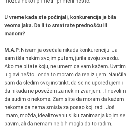
možda neko i primeti i primeni nešto.
U vreme kada ste počinjali, konkurencija je bila
veoma jaka. Da li to smatrate prednošću ili
manom?
M.A.P
: Nisam ja osećala nikada konkurenciju. Ja
sam išla nekim svojim putem, jurila svoju zvezdu.
Ako me pitate koju, ne umem da vam kažem. Uvrtim
u glavi nešto i onda to moram da realizujem. Naučila
sam da sledim svoj instinkt, da se ne upoređujem i
da nikada ne posežem za nekim zvanjem... I nevolim
da sudim o nekome. Zamislite da moram da kažem
nekome da nema smisla za posao koji radi. Još
imam, možda, idealizovanu sliku zanimanja kojim se
bavim, ali da nemam ne bih mogla da to radim.