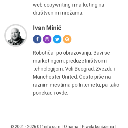
web copywriting i marketing na
društvenim mrežama.
Ivan Minić
Robotičar po obrazovanju. Bavi se
marketingom, preduzetništvom i
tehnologijom. Voli Beograd, Zvezdu i
Manchester United. Često piše na
raznim mestima po Internetu, pa tako
ponekad i ovde.
© 2001 - 2026 011info.com
O nama
Pravila korišćenja