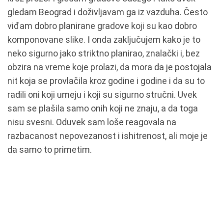
gledam Beograd i doživljavam ga iz vazduha. Često
viđam dobro planirane gradove koji su kao dobro
komponovane slike. I onda zaključujem kako je to
neko sigurno jako striktno planirao, znalački i, bez
obzira na vreme koje prolazi, da mora da je postojala
nit koja se provlačila kroz godine i godine i da su to
radili oni koji umeju i koji su sigurno stručni. Uvek
sam se plašila samo onih koji ne znaju, a da toga
nisu svesni. Oduvek sam loše reagovala na
razbacanost nepovezanost i ishitrenost, ali moje je
da samo to primetim.