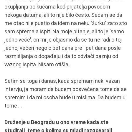
okupljanja po kućama kod prijatelja povodom
nekoga datuma, ali to nije bilo često. Sećam se da
me otac nije pustio da idem na neku 'žurku' zato sto
sam spremala ispit. Na moje pitanje, ali to je 'samo
jedno veče', on mi je objasnio da se tu ne radi o toj
jednoj večeri nego o pet dana pre i pet dana posle
razmišljanja o događaju i da to odvlači paznju od
vaznog ispita. Nisam otišla.
Setim se toga i danas, kada spremam neki vazan
intervju, ja moram da budem posvećena tome da se
spremim i da mi osoba bude u mislima. Da budem u
tome ...
Druženje u Beogradu u ono vreme kada ste
studirali, teme o kojima su mladi razgovarali,