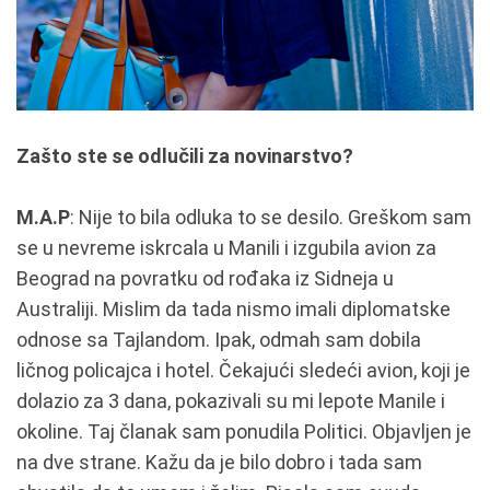
Zašto ste se odlučili za novinarstvo?
M.A.P
: Nije to bila odluka to se desilo. Greškom sam
se u nevreme iskrcala u Manili i izgubila avion za
Beograd na povratku od rođaka iz Sidneja u
Australiji. Mislim da tada nismo imali diplomatske
odnose sa Tajlandom. Ipak, odmah sam dobila
ličnog policajca i hotel. Čekajući sledeći avion, koji je
dolazio za 3 dana, pokazivali su mi lepote Manile i
okoline. Taj članak sam ponudila Politici. Objavljen je
na dve strane. Kažu da je bilo dobro i tada sam