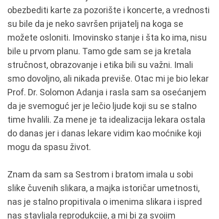
obezbediti karte za pozorište i koncerte, a vrednosti
su bile da je neko savršen prijatelj na koga se
možete osloniti. Imovinsko stanje i šta ko ima, nisu
bile u prvom planu. Tamo gde sam se ja kretala
stručnost, obrazovanje i etika bili su važni. Imali
smo dovoljno, ali nikada previše. Otac mi je bio lekar
Prof. Dr. Solomon Adanja i rasla sam sa osećanjem
da je svemoguć jer je lečio ljude koji su se stalno
time hvalili. Za mene je ta idealizacija lekara ostala
do danas jer i danas lekare vidim kao moćnike koji
mogu da spasu život.
Znam da sam sa Sestrom i bratom imala u sobi
slike čuvenih slikara, a majka istoričar umetnosti,
nas je stalno propitivala o imenima slikara i ispred
nas stavljala reprodukcije, a mi bi za svojim