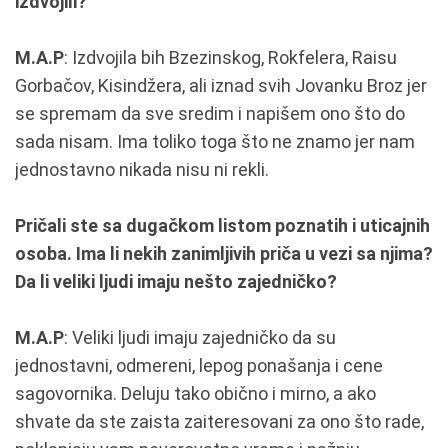
izdvojili?
M.A.P
: Izdvojila bih Bzezinskog, Rokfelera, Raisu
Gorbačov, Kisindžera, ali iznad svih Jovanku Broz jer
se spremam da sve sredim i napišem ono što do
sada nisam. Ima toliko toga što ne znamo jer nam
jednostavno nikada nisu ni rekli.
Pričali ste sa dugačkom listom poznatih i uticajnih
osoba. Ima li nekih zanimljivih priča u vezi sa njima?
Da li veliki ljudi imaju nešto zajedničko?
M.A.P
: Veliki ljudi imaju zajedničko da su
jednostavni, odmereni, lepog ponašanja i cene
sagovornika. Deluju tako obično i mirno, a ako
shvate da ste zaista zaiteresovani za ono što rade,