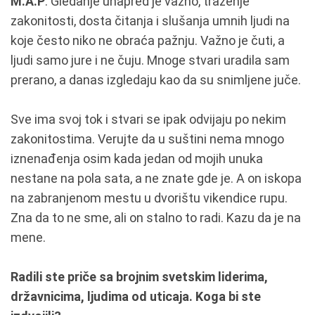
M.A.P
: Gledanje unapred je važno, traženje
zakonitosti, dosta čitanja i slušanja umnih ljudi na
koje često niko ne obraća pažnju. Važno je čuti, a
ljudi samo jure i ne čuju. Mnoge stvari uradila sam
prerano, a danas izgledaju kao da su snimljene juče.
Sve ima svoj tok i stvari se ipak odvijaju po nekim
zakonitostima. Verujte da u suštini nema mnogo
iznenađenja osim kada jedan od mojih unuka
nestane na pola sata, a ne znate gde je. A on iskopa
na zabranjenom mestu u dvorištu vikendice rupu.
Zna da to ne sme, ali on stalno to radi. Kazu da je na
mene.
Radili ste priče sa brojnim svetskim liderima,
državnicima, ljudima od uticaja. Koga bi ste