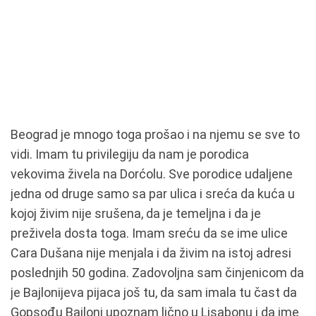
Beograd je mnogo toga prošao i na njemu se sve to
vidi. Imam tu privilegiju da nam je porodica
vekovima živela na Dorćolu. Sve porodice udaljene
jedna od druge samo sa par ulica i sreća da kuća u
kojoj živim nije srušena, da je temeljna i da je
preživela dosta toga. Imam sreću da se ime ulice
Cara Dušana nije menjala i da živim na istoj adresi
poslednjih 50 godina. Zadovoljna sam činjenicom da
je Bajlonijeva pijaca još tu, da sam imala tu čast da
Gopsođu Bajloni upoznam lično u Lisabonu i da ime