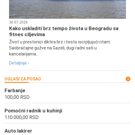
30.07.2026
Kako uskladiti brz tempo života u Beogradu sa
fitnes ciljevima
Život u prestonici diktira brz i često iscrpljujući ritam.
Saobraćajne gužve na Gazeli, dugi radni sati u
kancelarijama...
Detaljnije ›
OGLASI ZA POSAO
Farbanje
100,00 RSD
Pomoćni radnik u kuhinji
110.000,00 RSD
Auto lakirer