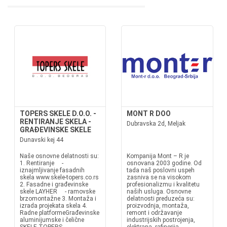
TOPERS SKELE D.O.O. -
MONT R DOO
RENTIRANJE SKELA -
Dubravska 2d, Meljak
GRAĐEVINSKE SKELE
Dunavski kej 44
Naše osnovne delatnosti su:
Kompanija Mont – R je
1. Rentiranje -
osnovana 2003 godine. Od
iznajmljivanje fasadnih
tada naš poslovni uspeh
skela www.skele-topers.co.rs
zasniva se na visokom
2. Fasadne i građevinske
profesionalizmu i kvalitetu
skele LAYHER - ramovske
naših usluga. Osnovne
brzomontažne 3. Montaža i
delatnosti preduzeća su:
izrada projekata skela 4.
proizvodnja, montaža,
Radne platformeGrađevinske
remont i održavanje
aluminijumske i čelične
industrijskih postrojenja,