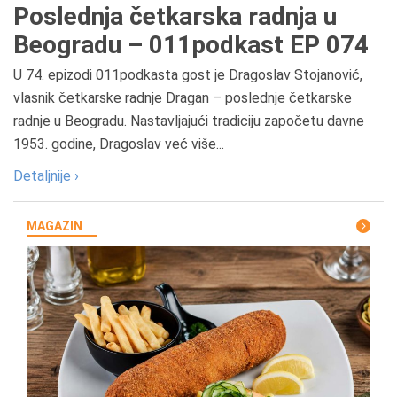
Poslednja četkarska radnja u
Beogradu – 011podkast EP 074
U 74. epizodi 011podkasta gost je Dragoslav Stojanović,
vlasnik četkarske radnje Dragan – poslednje četkarske
radnje u Beogradu. Nastavljajući tradiciju započetu davne
1953. godine, Dragoslav već više...
Detaljnije ›
MAGAZIN