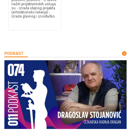
poslovni, poslovni... U okviru
naših projektantskih usluga
su: - Izrada idejnog projekta
(arhitektonsko rešenje) -
Izrada glavnog i izvođačko...
PODKAST