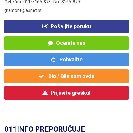
Telefon:
011/3165-878
,
fax: 3165-879
gramont@eunet.rs
Pošaljite poruku
Ocenite nas
Pohvalite
Bio / Bila sam ovde
Prijavite grešku!
011INFO PREPORUČUJE