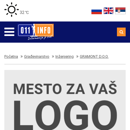
32 ℃
Početna
Građevinarstvo
Inženjering
GRAMONT D.O.O.