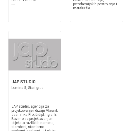
SKELE TOPERS ------------------------
elektrana, rafinerija,
----...
petrohemijskih postrojenja i
metalurški...
JAP STUDIO
Lomina 5, Stari grad
JAP studio, agencija za
projektovanje i dizajn Vlasnik
Jasminka Protić dipl.ing.arh.
Bavimo se projektovanjem
objekata različitih namena,
stambeni, stambeno-