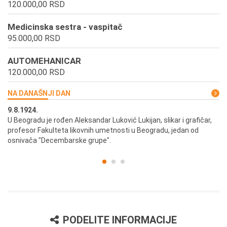
120.000,00 RSD
Medicinska sestra - vaspitač
95.000,00 RSD
AUTOMEHANICAR
120.000,00 RSD
NA DANAŠNJI DAN
9.8.1924.
9.
U Beogradu je rođen Aleksandar Luković Lukijan, slikar i grafičar,
Pr
profesor Fakulteta likovnih umetnosti u Beogradu, jedan od
a,
osnivača "Decembarske grupe".
PODELITE INFORMACIJE