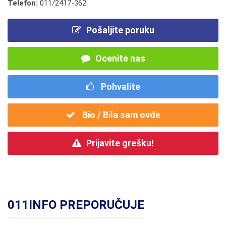
Telefon:
011/2417-362
Pošaljite poruku
Ocenite nas
Pohvalite
Bio / Bila sam ovde
Prijavite grešku!
011INFO PREPORUČUJE