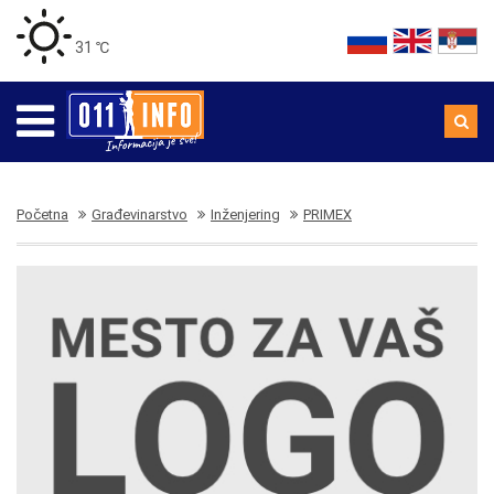
31 ℃
Početna
Građevinarstvo
Inženjering
PRIMEX