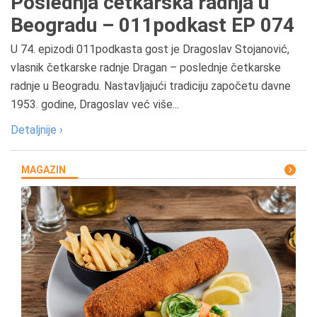
Poslednja četkarska radnja u
Beogradu – 011podkast EP 074
U 74. epizodi 011podkasta gost je Dragoslav Stojanović,
vlasnik četkarske radnje Dragan – poslednje četkarske
radnje u Beogradu. Nastavljajući tradiciju započetu davne
1953. godine, Dragoslav već više...
Detaljnije ›
MAGAZIN