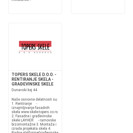
TOPERS SKELE D.O.O. -
RENTIRANJE SKELA -
GRAĐEVINSKE SKELE
Dunavski kej 44
Naše osnovne delatnosti su:
1. Rentiranje -
iznajmljivanje fasadnih
skela www.skele-topers.co.rs
2. Fasadne i građevinske
skele LAYHER - ramovske
brzomontažne 3. Montaža i
izrada projekata skela 4.
Radne platformeGrađevinske