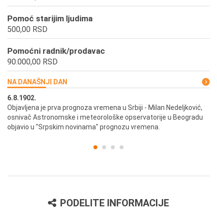
Pomoć starijim ljudima
500,00 RSD
Pomoćni radnik/prodavac
90.000,00 RSD
NA DANAŠNJI DAN
6.8.1902.
6.
ik
Objavljena je prva prognoza vremena u Srbiji - Milan Nedeljković,
Od
osnivač Astronomske i meteorološke opservatorije u Beogradu
Be
objavio u "Srpskim novinama" prognozu vremena.
PODELITE INFORMACIJE