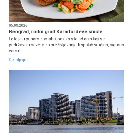
05.08.2026
Beograd, rodni grad Karađorđeve šnicle
Leto je u punom zamahu, pa ako ste od onih koji se
pridržavaju saveta za preživljavanje tropskih vrućina, sigurno
vam ni...
Detaljnije ›