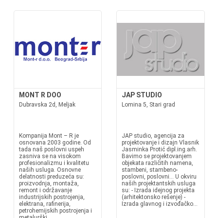
MONT R DOO
JAP STUDIO
Dubravska 2d, Meljak
Lomina 5, Stari grad
Kompanija Mont – R je
JAP studio, agencija za
osnovana 2003 godine. Od
projektovanje i dizajn Vlasnik
tada naš poslovni uspeh
Jasminka Protić dipl.ing.arh.
zasniva se na visokom
Bavimo se projektovanjem
profesionalizmu i kvalitetu
objekata različitih namena,
naših usluga. Osnovne
stambeni, stambeno-
delatnosti preduzeća su:
poslovni, poslovni... U okviru
proizvodnja, montaža,
naših projektantskih usluga
remont i održavanje
su: - Izrada idejnog projekta
industrijskih postrojenja,
(arhitektonsko rešenje) -
elektrana, rafinerija,
Izrada glavnog i izvođačko...
petrohemijskih postrojenja i
metalurški...