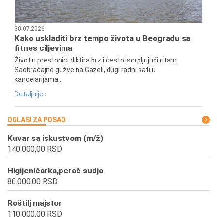
30.07.2026
Kako uskladiti brz tempo života u Beogradu sa
fitnes ciljevima
Život u prestonici diktira brz i često iscrpljujući ritam.
Saobraćajne gužve na Gazeli, dugi radni sati u
kancelarijama...
Detaljnije ›
OGLASI ZA POSAO
Kuvar sa iskustvom (m/ž)
140.000,00 RSD
Higijeničarka,perač sudja
80.000,00 RSD
Roštilj majstor
110.000,00 RSD