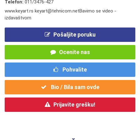
Telefon:
011/3476-427
www.keyart.rs keyart@tehnicom.netBavimo se video -
izdavaštvom
Pošaljite poruku
Ocenite nas
Pohvalite
Bio / Bila sam ovde
Prijavite grešku!