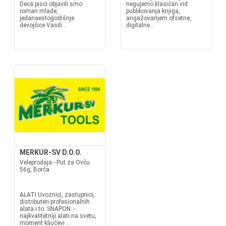
Deca pisci objavili smo
negujemo klasičan vid
roman mlade,
publikovanja knjiga,
jedanaestogodišnje
angažovanjem ofsetne,
devojčice Vasili...
digitalne...
MERKUR-SV D.O.O.
Veleprodaja - Put za Ovču
56g, Borča
ALATI Uvoznici, zastupnici,
distributeri profesionalnih
alata i to: SNAPON -
najkvalitetniji alati na svetu,
moment ključevi ...