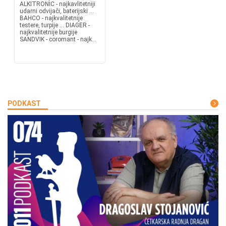
ALKITRONIC - najkavlitetniji
udarni odvijači, baterijski ...
BAHCO - najkvalitetnije
testere, turpije ... DIAGER -
najkvalitetnije burgije
SANDVIK - coromant - najk...
PODKAST