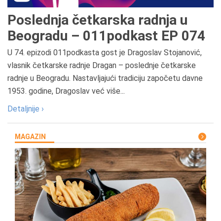
Poslednja četkarska radnja u
Beogradu – 011podkast EP 074
U 74. epizodi 011podkasta gost je Dragoslav Stojanović,
vlasnik četkarske radnje Dragan – poslednje četkarske
radnje u Beogradu. Nastavljajući tradiciju započetu davne
1953. godine, Dragoslav već više...
Detaljnije ›
MAGAZIN