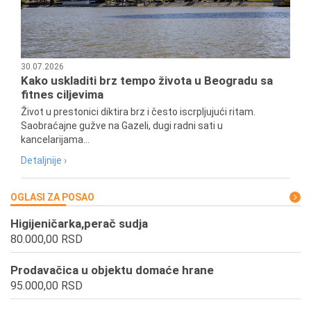
30.07.2026
Kako uskladiti brz tempo života u Beogradu sa
fitnes ciljevima
Život u prestonici diktira brz i često iscrpljujući ritam.
Saobraćajne gužve na Gazeli, dugi radni sati u
kancelarijama...
Detaljnije ›
OGLASI ZA POSAO
Higijeničarka,perač sudja
80.000,00 RSD
Prodavačica u objektu domaće hrane
95.000,00 RSD