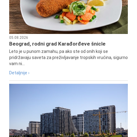
05.08.2026
Beograd, rodni grad Karađorđeve šnicle
Leto je u punom zamahu, pa ako ste od onih koji se
pridržavaju saveta za preživljavanje tropskih vrućina, sigurno
vam ni...
Detaljnije ›