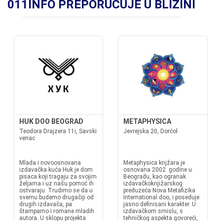
011INFO PREPORUČUJE U BLIZINI
HUK DOO BEOGRAD
METAPHYSICA
Teodora Drajzera 11i, Savski
Jevrejska 20, Dorćol
venac
Mlada i novoosnovana
Metaphysica knjžara je
izdavačka kuća Huk je dom
osnovana 2002. godine u
pisaca koji tragaju za svojim
Beogradu, kao ogranak
željama i uz našu pomoć ih
izdavačkoknjižarskog
ostvaraju. Trudimo se da u
preduzeća Nova Metafizika
svemu budemo drugačiji od
International doo, i poseduje
drugih izdavača, pa
jasno definisani karakter. U
štampamo i romane mladih
izdavačkom smislu, s
autora. U sklopu projekta
tehničkog aspekta govoreći,