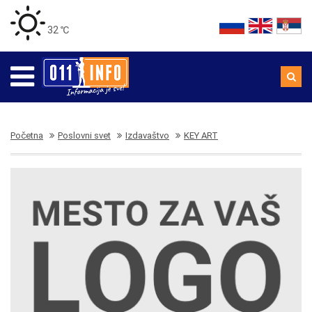
32 ℃
Početna
Poslovni svet
Izdavaštvo
KEY ART