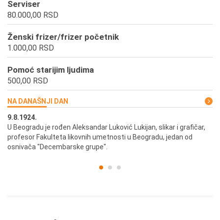
Serviser
80.000,00 RSD
Ženski frizer/frizer početnik
1.000,00 RSD
Pomoć starijim ljudima
500,00 RSD
NA DANAŠNJI DAN
9.8.1924.
9.
U Beogradu je rođen Aleksandar Luković Lukijan, slikar i grafičar,
Pr
profesor Fakulteta likovnih umetnosti u Beogradu, jedan od
a,
osnivača "Decembarske grupe".