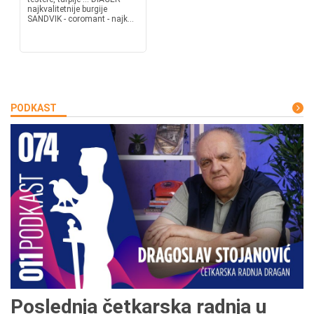
najkvalitetnije burgije
SANDVIK - coromant - najk...
PODKAST
Poslednja četkarska radnja u