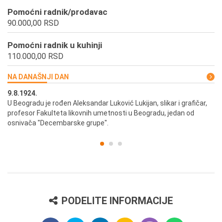
Pomoćni radnik/prodavac
90.000,00 RSD
Pomoćni radnik u kuhinji
110.000,00 RSD
NA DANAŠNJI DAN
9.8.1924.
9.
U Beogradu je rođen Aleksandar Luković Lukijan, slikar i grafičar,
Pr
profesor Fakulteta likovnih umetnosti u Beogradu, jedan od
a,
osnivača "Decembarske grupe".
PODELITE INFORMACIJE