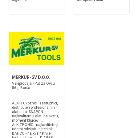
MERKUR-SV D.O.O.
Veleprodaja - Put za Ovču
56g, Borča
ALATI Uvoznici, zastupnici,
distributeri profesionalnih
alata i to: SNAPON -
najkvalitetniji alati na svetu,
moment ključevi ...
ALKITRONIC - najkavlitetniji
udarni odvijači, baterijski ...
BAHCO - najkvalitetnije
testere, turpije ... DIAGER -