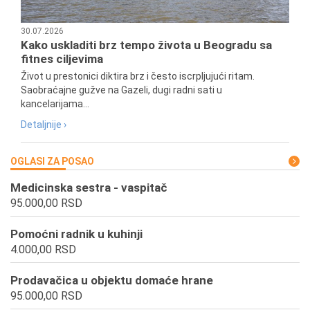
30.07.2026
Kako uskladiti brz tempo života u Beogradu sa
fitnes ciljevima
Život u prestonici diktira brz i često iscrpljujući ritam.
Saobraćajne gužve na Gazeli, dugi radni sati u
kancelarijama...
Detaljnije ›
OGLASI ZA POSAO
Medicinska sestra - vaspitač
95.000,00 RSD
Pomoćni radnik u kuhinji
4.000,00 RSD
Prodavačica u objektu domaće hrane
95.000,00 RSD