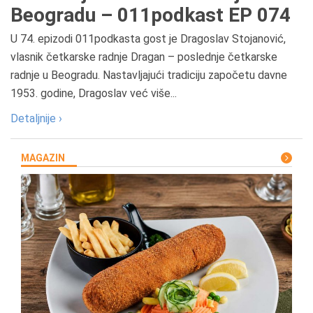
Beogradu – 011podkast EP 074
U 74. epizodi 011podkasta gost je Dragoslav Stojanović,
vlasnik četkarske radnje Dragan – poslednje četkarske
radnje u Beogradu. Nastavljajući tradiciju započetu davne
1953. godine, Dragoslav već više...
Detaljnije ›
MAGAZIN