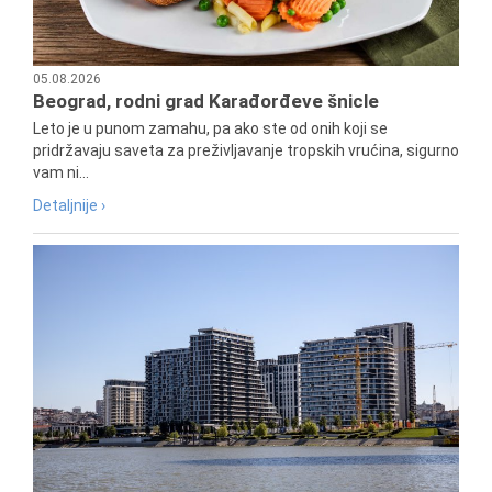
05.08.2026
Beograd, rodni grad Karađorđeve šnicle
Leto je u punom zamahu, pa ako ste od onih koji se
pridržavaju saveta za preživljavanje tropskih vrućina, sigurno
vam ni...
Detaljnije ›