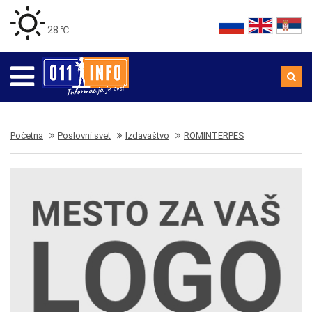
28 ℃
Početna
Poslovni svet
Izdavaštvo
ROMINTERPES