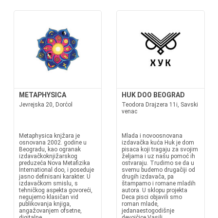
METAPHYSICA
HUK DOO BEOGRAD
Jevrejska 20, Dorćol
Teodora Drajzera 11i, Savski
venac
Metaphysica knjžara je
Mlada i novoosnovana
osnovana 2002. godine u
izdavačka kuća Huk je dom
Beogradu, kao ogranak
pisaca koji tragaju za svojim
izdavačkoknjižarskog
željama i uz našu pomoć ih
preduzeća Nova Metafizika
ostvaraju. Trudimo se da u
International doo, i poseduje
svemu budemo drugačiji od
jasno definisani karakter. U
drugih izdavača, pa
izdavačkom smislu, s
štampamo i romane mladih
tehničkog aspekta govoreći,
autora. U sklopu projekta
negujemo klasičan vid
Deca pisci objavili smo
publikovanja knjiga,
roman mlade,
angažovanjem ofsetne,
jedanaestogodišnje
digitalne...
devojčice Vasili...