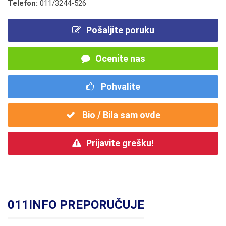
Telefon:
011/3244-526
Pošaljite poruku
Ocenite nas
Pohvalite
Bio / Bila sam ovde
Prijavite grešku!
011INFO PREPORUČUJE