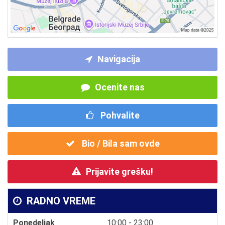
Navigacija
Ocenite nas
Pohvalite
Bio / Bila sam ovde
Prijavite grešku!
RADNO VREME
Ponedeljak
10:00 - 23:00