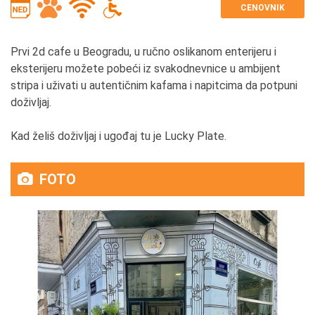
CENOVNIK
Prvi 2d cafe u Beogradu, u ručno oslikanom enterijeru i
eksterijeru možete pobeći iz svakodnevnice u ambijent
stripa i uživati u autentičnim kafama i napitcima da potpuni
doživljaj.
Kad želiš doživljaj i ugođaj tu je Lucky Plate.
FOTO