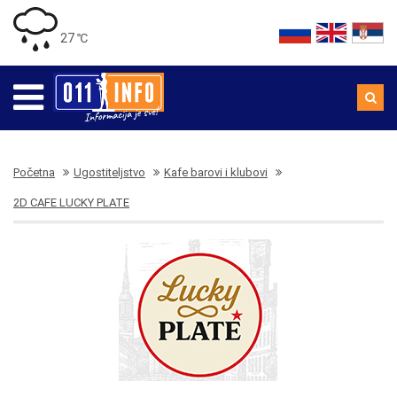
27 ℃
Početna
Ugostiteljstvo
Kafe barovi i klubovi
2D CAFE LUCKY PLATE