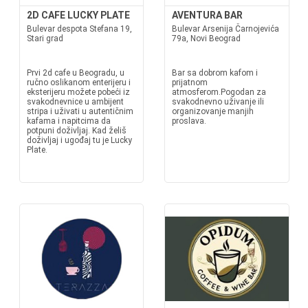
2D CAFE LUCKY PLATE
AVENTURA BAR
Bulevar despota Stefana 19,
Bulevar Arsenija Čarnojevića
Stari grad
79a, Novi Beograd
Prvi 2d cafe u Beogradu, u
Bar sa dobrom kafom i
ručno oslikanom enterijeru i
prijatnom
eksterijeru možete pobeći iz
atmosferom.Pogodan za
svakodnevnice u ambijent
svakodnevno uživanje ili
stripa i uživati u autentičnim
organizovanje manjih
kafama i napitcima da
proslava.
potpuni doživljaj. Kad želiš
doživljaj i ugođaj tu je Lucky
Plate.