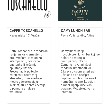
CAFFE TOSCANELLO
CAMY LUNCH BAR
Nevesinjska 17, Vračar
Pavla Vujisića 69b, Altina
Caffe Toscanello je moderan
Camy lunch bar je
i prijatan kafić smešten u
novootvoren lunch bar koji se
srcu Vračara, idealan za
nalazi na mirnoj a
jutarnju kafu, poslovne
pristupačnoj lokaciji u
sastanke ili večernje
Zemunu na Altini. Spoj
opuštanje uz piće.
moderne umetnosti 20. i
Prepoznatljiv po toplom
21.veka u svom enterijeru
enterijeru i opuštenoj
učiniće da se osećate
atmosferi, Toscanello je
prijatno i udobno. Šarenolik
mesto gde se spajaju
nameštaj, raznolike boje i
kvalitet, stil i dobra energija.
simboli upotpuniće Vaš
U ponudi se nalaze
boravak. Možete uživati u
vrhunske...
internac...