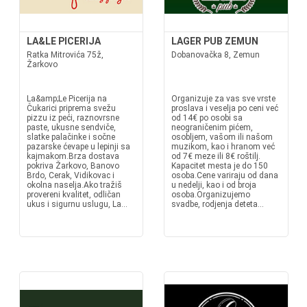
LA&LE PICERIJA
LAGER PUB ZEMUN
Ratka Mitrovića 75ž,
Dobanovačka 8, Zemun
Žarkovo
La&amp;Le Picerija na
Organizuje za vas sve vrste
Čukarici priprema svežu
proslava i veselja po ceni već
pizzu iz peći, raznovrsne
od 14€ po osobi sa
paste, ukusne sendviče,
neograničenim pićem,
slatke palačinke i sočne
osobljem, vašom ili našom
pazarske ćevape u lepinji sa
muzikom, kao i hranom već
kajmakom.Brza dostava
od 7€ meze ili 8€ roštilj.
pokriva Žarkovo, Banovo
Kapacitet mesta je do 150
Brdo, Cerak, Vidikovac i
osoba.Cene variraju od dana
okolna naselja.Ako tražiš
u nedelji, kao i od broja
provereni kvalitet, odličan
osoba.Organizujemo
ukus i sigurnu uslugu, La...
svadbe, rodjenja deteta...