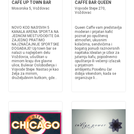
CAFE UP TOWN BAR
CAFFE BAR QUEEN
Mosorska 5, Voždovac
Vojvode Stepe 270,
Voždovac
NOVO KOD NAS!SVIH 5
Queen Caffe vam predstavlja
KANALA ARENA SPORTA NA
moderan i prijatan kafić
JEDNOM MESTU!DOĐITE DA
poznat po opuštenoj
ZAJEDNO PRATIMO
atmosferi, ukusnim
NAJZNAČAJNIJE SPORTSKE
kolačima, sendvičima i
DOGAĐAJE! Up town bar se
bogatoj ponudi raznovrsnih
nalazi u najlepšem delu
napitaka.Idealan je izbor za
Voždovca, ušuškan u
jutarnju kafu, popodnevno
mirnom kraju dve glavne
opuštanje ili večernji izlazak
ulice, Bulevar Oslobođenja i
u prijatnom
Vojvode Stepe. Nastao je kao
ambijentu.Posebnu čar
želja za mirnim,
dobija vikendom, kada se
druželjubivim kutkom, gde...
organizuje li...