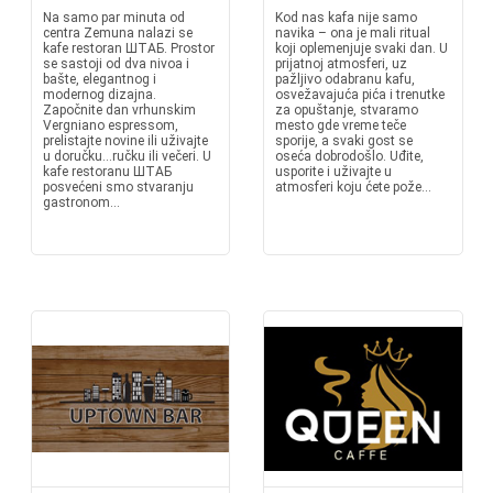
Na samo par minuta od
Kod nas kafa nije samo
centra Zemuna nalazi se
navika – ona je mali ritual
kafe restoran ШТАБ. Prostor
koji oplemenjuje svaki dan. U
se sastoji od dva nivoa i
prijatnoj atmosferi, uz
bašte, elegantnog i
pažljivo odabranu kafu,
modernog dizajna.
osvežavajuća pića i trenutke
Započnite dan vrhunskim
za opuštanje, stvaramo
Vergniano espressom,
mesto gde vreme teče
prelistajte novine ili uživajte
sporije, a svaki gost se
u doručku…ručku ili večeri. U
oseća dobrodošlo. Uđite,
kafe restoranu ШТАБ
usporite i uživajte u
posvećeni smo stvaranju
atmosferi koju ćete pože...
gastronom...