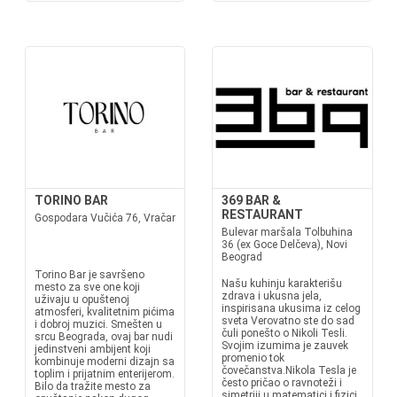
TORINO BAR
369 BAR &
RESTAURANT
Gospodara Vučića 76, Vračar
Bulevar maršala Tolbuhina
36 (ex Goce Delčeva), Novi
Beograd
Torino Bar je savršeno
Našu kuhinju karakterišu
mesto za sve one koji
zdrava i ukusna jela,
uživaju u opuštenoj
inspirisana ukusima iz celog
atmosferi, kvalitetnim pićima
sveta Verovatno ste do sad
i dobroj muzici. Smešten u
čuli ponešto o Nikoli Tesli.
srcu Beograda, ovaj bar nudi
Svojim izumima je zauvek
jedinstveni ambijent koji
promenio tok
kombinuje moderni dizajn sa
čovečanstva.Nikola Tesla je
toplim i prijatnim enterijerom.
često pričao o ravnoteži i
Bilo da tražite mesto za
simetriji u matematici i fizici.