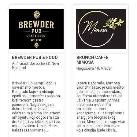
BREWDER PUB & FOOD
BRUNCH CAFFE
MIMOSA
Antifašističke borbe 33, Novi
Beograd
Njegoševa 10, Vračar
Brewder Pub &amp; Food je
U srcu Beograda, Mimosa
savremeno mesto u
Brunch nastao je kao mesto
Beogradu koje kombinuje
gde se spajaju dobar ukus,
opuštenu atmosferu paba sa
opuštena atmosfera i ritual
kvalitetnom gastro
uživanja u sporim jutrima.
ponudom. Naglasak je na
Inspirisan modernim
dobroj hrani, pažljivo
evropskim brunch
odabranim pićima i prijatnom
konceptima, ali sa toplinom i
ambijentu koji odgovara i za
energijom beogradskog
druženje, i za izlazak, ali i za
duha, Mimosa je mnogo više
mirniju večeru. U ponudi se
od lokala — to je iskustvo
nalaze raznovrsna j...
koje okuplja ljude oko h...