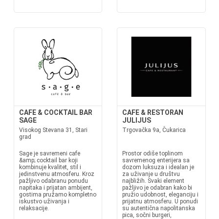
CAFE & COCKTAIL BAR
CAFE & RESTORAN
SAGE
JULIJUS
Visokog Stevana 31, Stari
Trgovačka 9a, Čukarica
grad
Sage je savremeni cafe
Prostor odiše toplinom
&amp; cocktail bar koji
savremenog enterijera sa
kombinuje kvalitet, stil i
dozom luksuza i idealan je
jedinstvenu atmosferu. Kroz
za uživanje u društvu
pažljivo odabranu ponudu
najbližih. Svaki element
napitaka i prijatan ambijent,
pažljivo je odabran kako bi
gostima pružamo kompletno
pružio udobnost, eleganciju i
iskustvo uživanja i
prijatnu atmosferu. U ponudi
relaksacije.
su autentična napolitanska
pica, sočni burgeri,