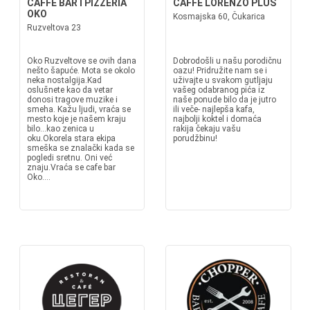
CAFFE BAR I PIZZERIA
CAFFE LORENZO PLUS
OKO
Kosmajska 60, Čukarica
Ruzveltova 23
Oko Ruzveltove se ovih dana
Dobrodošli u našu porodičnu
nešto šapuće. Mota se okolo
oazu! Pridružite nam se i
neka nostalgija.Kad
uživajte u svakom gutljaju
oslušnete kao da vetar
vašeg odabranog pića iz
donosi tragove muzike i
naše ponude bilo da je jutro
smeha. Kažu ljudi, vraća se
ili veče- najlepša kafa,
mesto koje je našem kraju
najbolji koktel i domaća
bilo...kao zenica u
rakija čekaju vašu
oku.Okorela stara ekipa
porudžbinu!
smeška se znalački kada se
pogledi sretnu. Oni već
znaju.Vraća se cafe bar
Oko....