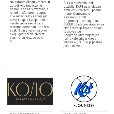
Na samom obodu Vračara, u
ŠEĆER pruža vrhunski
zgradi koja ima istoriju i
doživljaj KAFE uz privlacan
naslanja se na Voždovac, a
ambijent i kvalitetnu ponudu
iznad međunarodne putne
hrane. Osnovana u
žile kucavice koja spaja jug,
septembru 2018. u
sever i zapad Evrope, svoje
Zadarskoj 2, u Beogradu,
mesto pronašao je Bar i
ŠEĆER JE otvorio vrata svoje
restoran Komanda. Ono što
prve kafeterije koja se nalazi
svaki Srbin sneva - da otvori
tacno u srcu
svoj ugostiteljski objekat -
Beograda.Otvaranjem još
vlasnici su kroz porodični
jedne kafeterije u Kneza
bi...
Miloša 43, ŠEĆER je postao
jedan od vo...