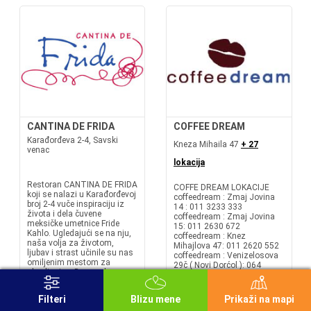
CANTINA DE FRIDA
COFFEE DREAM
Karađorđeva 2-4, Savski
Kneza Mihaila 47
+ 27
venac
lokacija
Restoran CANTINA DE FRIDA
COFFE DREAM LOKACIJE
koji se nalazi u Karađorđevoj
coffeedream : Zmaj Jovina
broj 2-4 vuče inspiraciju iz
14 : 011 3233 333
života i dela čuvene
coffeedream : Zmaj Jovina
meksičke umetnice Fride
15: 011 2630 672
Kahlo. Ugledajući se na nju,
coffeedream : Knez
naša volja za životom,
Mihajlova 47: 011 2620 552
ljubav i strast učinile su nas
coffeedream : Venizelosova
omiljenim mestom za
29č ( Novi Dorćol ): 064
okupljanje u Beogradu.
8762252 coffeedream :
Želimo da onu istu
Makenzijeva 89: 011 3836
podsticajnu energiju koju...
562 coffeedream...
Filteri
Blizu mene
Prikaži na mapi