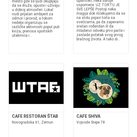
upamćen, neka daruje
mesto gde se ljudi okupljaju
uspomene. UZ TORTU JE
da se druže, opuste i uživaju
SVE LEPŠE Postoji neka
u dobroj atmosferi. Lokal
magija dok iščekujemo da se
nudi prijatan ambijent za
na stolu pojavi torta sa
odmor i provod, a tokom
svećicama, pa da zapevamo
nedelje organizuju se
srećan rođendan ili da
različite aktivnosti poput pub
mladenci odseku prvo parče i
kviza, prenosa sportskih
zaslade početak svog prvog
utakmica i...
bračnog života. A tako di...
CAFE RESTORAN ŠTAB
CAFE SHIVA
Novogradska 61, Zemun
Vojvode Stepe 78