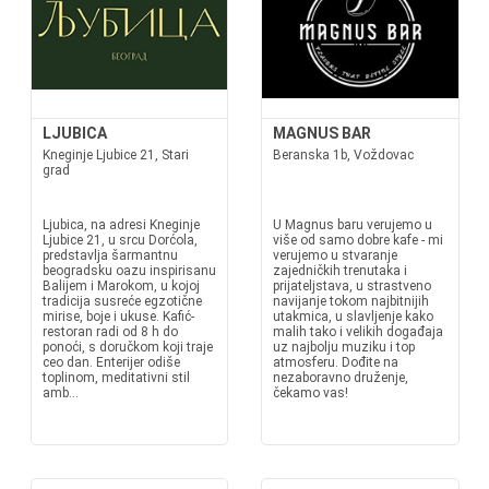
LJUBICA
MAGNUS BAR
Kneginje Ljubice 21, Stari
Beranska 1b, Voždovac
grad
Ljubica, na adresi Kneginje
U Magnus baru verujemo u
Ljubice 21, u srcu Dorćola,
više od samo dobre kafe - mi
predstavlja šarmantnu
verujemo u stvaranje
beogradsku oazu inspirisanu
zajedničkih trenutaka i
Balijem i Marokom, u kojoj
prijateljstava, u strastveno
tradicija susreće egzotične
navijanje tokom najbitnijih
mirise, boje i ukuse. Kafić-
utakmica, u slavljenje kako
restoran radi od 8 h do
malih tako i velikih događaja
ponoći, s doručkom koji traje
uz najbolju muziku i top
ceo dan. Enterijer odiše
atmosferu. Dođite na
toplinom, meditativni stil
nezaboravno druženje,
amb...
čekamo vas!