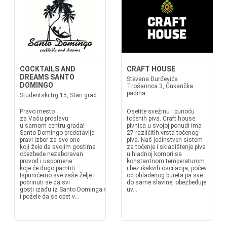
COCKTAILS AND
CRAFT HOUSE
DREAMS SANTO
Stevana Đurđevića
DOMINGO
Trošarinca 3, Čukarička
padina
Studentski trg 15, Stari grad
Pravo mesto
Osetite svežinu i punoću
za Vašu proslavu
točenih piva. Craft house
u samom centru grada!
pivnica u svojoj ponudi ima
Santo Domingo predstavlja
27 različitih vrsta točenog
pravi izbor za sve one
piva. Naš jedinstven sistem
koji žele da svojim gostima
za točenje i skladištenje piva
obezbede nezaboravan
u hladnoj komori sa
provod i uspomene
konstantnom temperaturom
koje će dugo pamtiti.
i bez ikakvih oscilacija, počev
Ispunićemo sve vaše želje i
od ohlađenog bureta pa sve
pobrinuti se da svi
do same slavine, obezbeđuje
gosti izađu iz Santo Dominga sa osmehom
uv...
i požele da se opet v...