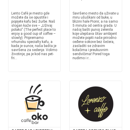
Lento Café je mesto gde
Savršeno mesto da uživate u
možete da se opustite i
miru ušuškani od buke, u
popijete kafu bez žurbe. Naš
blizini hale Pionir, a na samo
slogan kaže sve – „Uživaj
5 minuta od centra grada. U
polako“ (The perfect place to
našoj bašti punoj zelenila
enjoy a good cup of coffee –
koje ulepšava čitav ambijent
slowly). Pripremamo
možete popiti naše prirodno
vrhunsku specialty kafu, a
ceđene sokove bez šećera,
kada je sunce, naša bašta je
zasladiti se zdravim
savršena za sedenje. Volimo
kolačima i preukusnim
životinje, pa je kod nas pet-
sendvičima! Pored toga
fri...
nudimo i r...