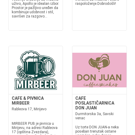
uživo, Apollo je idealan izbor.
raspoloženje.Dobrodošli!
Prostor je pažljivo uređen da
kombinuje udobnost i stil,
savršen za razgovo...
CAFE & PIVNICA
CAFE
MIRBEER
POSLASTIČARNICA
DON JUAN
Rableova 17, Mirijevo
Durmitorska 3a, Savski
venac
MIRBEER PUB je pivnica u
Uz torte DON JUAN-a neka
Mirijevu, na adresi Rableova
poseban trenutak ostane
17 (opština Zvezdara),