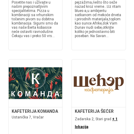
Posetite nas i uživajte u
pejzažima,nešto što seže
našim prepoznatljivim
nazad kroz vreme...Uz ritam
specijalitetima. Pizza u
blues-a,u ambijentu
kombinaciji sa vrhunskim
satkanom od mekoće drveta
točenim pivom su dobitna
i prirodnih materijala,toplom
kombinacija. Sigurni smo da
kao sunce Afrike,dok Vam
vas naše Berta kobasice
Dunav nudi sebe,otkrijte
neće ostaviti ravnodušne.
koliko je jednostavno biti
Čekaju vas i preko 50 vrs...
poseban. Na Savan...
KAFETERIJA KOMANDA
KAFETERIJA ŠEĆER
Ustanička 7, Vračar
Zadarska 2, Stari grad
+ 1
lokacija