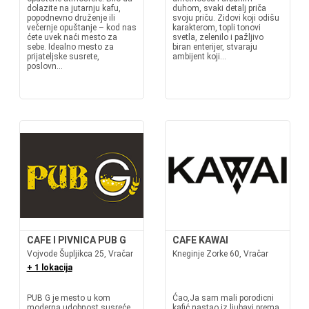
dolazite na jutarnju kafu,
duhom, svaki detalj priča
popodnevno druženje ili
svoju priču. Zidovi koji odišu
večernje opuštanje – kod nas
karakterom, topli tonovi
ćete uvek naći mesto za
svetla, zelenilo i pažljivo
sebe. Idealno mesto za
biran enterijer, stvaraju
prijateljske susrete,
ambijent koji...
poslovn...
CAFE I PIVNICA PUB G
CAFE KAWAI
Vojvode Šupljikca 25, Vračar
Kneginje Zorke 60, Vračar
+ 1 lokacija
PUB G je mesto u kom
Ćao,Ja sam mali porodicni
moderna udobnost susreće
kafić nastao iz ljubavi prema