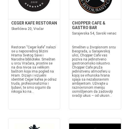
CEGER KAFE RESTORAN
CHOPPER CAFE &
GASTRO BAR
Skerlićeva 20, Vračar
Sarajevska 54, Savski venac
Restoran "Ceger kafe" nalazi
Smešten u živopisnom srcu
se u neposrednoj blizini
Beograda, u Sarajevskoj
Hrama Svetog Save i
ulici, Chopper Cafe vas
Narodne biblioteke. Smešten
poziva na jedinstveno
u srcu Vračara, prostire se
gastronomsko iskustvo.
na dva nivoa sa velikom
Chopper Cafe pruža
baštom koja ima pogled na
jedinstvenu atmosferu u
Hram. Dizajn i vizuelni
kojoj se vrhunska hrana
identitet Ceger kafea je odraz
spaja sa nezaboravnim
truda, profesionalizma i
ambijentom. Uživajte u
ljubavi, te smo sigurni da
raznovrsnom meniju
nikoga ko na...
osmišljenom da zadovolji
svačiji ukus – od ukusn...