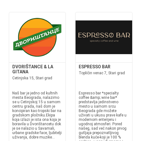
DVORIŠTANCE & LA
ESPRESSO BAR
GITANA
Topličin venac 7, Stari grad
Cetinjska 15, Stari grad
Naš bar je jedno od kultnih
Espresso bar *specialty
mesta Beograda, nalazimo
coffee &amp; wine bar*
se u Cetinjskoj 15 u samom
predstavlja jedinstveno
centru grada, naš dom je
mesto u samom srcu
koncipiran kao tropski bar na
Beograda gde možete
gradskom pločniku.Ekipa
uživati u ukusu prave kafe u
koja izlazi je ista ona koja je
modernom enterijeru i
boravila u Dvorištancetu dok
ugodnoj atmosferi. Pored
je se nalazio u Savamali,
našeg, sad već nakon prvog
urbane gradske face, ljubitelji
gutljaja prepoznatljivog
uživanja, dobre muzike...
blenda kuće-koji je 100 %