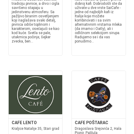
tradiciju pivnice, a drvo i cigla
dobroj kafi. Dobrodošli ste da
savršeno stapaju u
uživate u dve vrste SaiCafe -
jedinstvenu atmosferu. Sa
jedne od najboljih kafi iz
pažljivo biranim osvetljenjem
Italije koje možete
koji naglašava svaki detalj,
kombinovati i sa svim
pivnica odiše toplinom i
alternativnim vrstama mleka
karakterom, osećajući se kao
(da imamo i Oatly), ali i
kod kuće. Svetla se pale,
odličnom selekcijom sirupa.
utakmica počinje, šejker
Radujemo se i da vas
zvecka, ben...
ponudimo...
CAFE LENTO
CAFE POŠTARAC
Kraljice Natalije 35, Stari grad
Dragoslava Srejovića 2, Hala
Pionir, Palilula