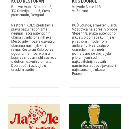
KOLO RESTORAN
KOŠ LOUNGE
Bulevar Vudro Vilsona 12,
Vojvode Stepe 118,
TC Galerija, ulaz 5, Sava
Voždovac
promenada, Beograd
Restoran KOLO predstavlja
KOŠ Lounge, smešten u srcu
pravu oazu hedonizma,
Voždovca na adresi Vojvode
negujući spoj autentičnih
Stepe 118, pruža autentično
ukusa i tradicionalnih jela.
iskustvo domaće kuhinje u
Mesto gde možete uživati u
prijatnom i modernom
ukusima najfinijih vina i
ambijentu. Naš pažljivo
rakija. Restoran Kolo odiše
osmišljen meni nudi
ugodnom atmosferom u
jedinstvenu selekciju jela
kojoj se moderni stil susreće
pripremljenih od
s duhom davnih vremena.
najkvalitetnijih svežih
Dobrodošli i uživajte u
namirnica, zadovoljavajući i
srpskim tradici...
najistančanije ukuse.
Posebn...