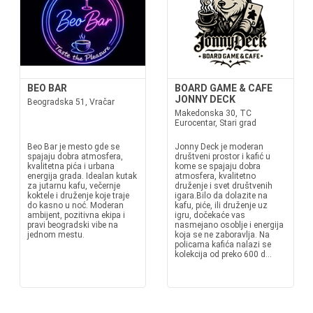
BEO BAR
BOARD GAME & CAFE
JONNY DECK
Beogradska 51, Vračar
Makedonska 30, TC
Eurocentar, Stari grad
Beo Bar je mesto gde se
Jonny Deck je moderan
spajaju dobra atmosfera,
društveni prostor i kafić u
kvalitetna pića i urbana
kome se spajaju dobra
energija grada. Idealan kutak
atmosfera, kvalitetno
za jutarnu kafu, večernje
druženje i svet društvenih
koktele i druženje koje traje
igara.Bilo da dolazite na
do kasno u noć. Moderan
kafu, piće, ili druženje uz
ambijent, pozitivna ekipa i
igru, dočekaće vas
pravi beogradski vibe na
nasmejano osoblje i energija
jednom mestu.
koja se ne zaboravlja. Na
policama kafića nalazi se
kolekcija od preko 600 d...