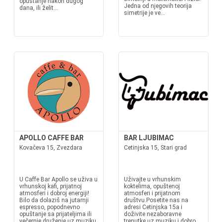
opuštanje nakon dugog
Jedna od njegovih teorija
dana, ili želit...
simetrije je ve...
APOLLO CAFFE BAR
BAR LJUBIMAC
Kovačeva 15, Zvezdara
Cetinjska 15, Stari grad
U Caffe Bar Apollo se uživa u
Uživajte u vrhunskim
vrhunskoj kafi, prijatnoj
koktelima, opuštenoj
atmosferi i dobroj energiji!
atmosferi i prijatnom
Bilo da dolaziš na jutarnji
društvu.Posetite nas na
espresso, popodnevno
adresi Cetinjska 15a i
opuštanje sa prijateljima ili
doživite nezaboravne
večernje druženje uz muziku
trenutke uz muziku i dobro