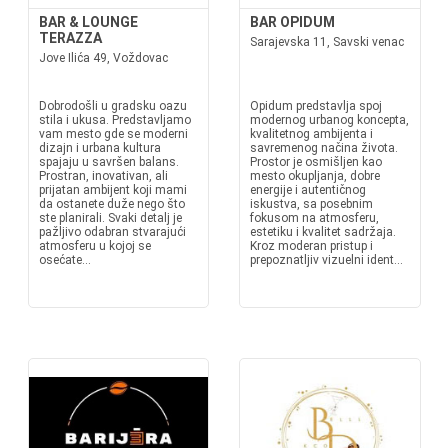
BAR & LOUNGE
BAR OPIDUM
TERAZZA
Sarajevska 11, Savski venac
Jove Ilića 49, Voždovac
Dobrodošli u gradsku oazu
Opidum predstavlja spoj
stila i ukusa. Predstavljamo
modernog urbanog koncepta,
vam mesto gde se moderni
kvalitetnog ambijenta i
dizajn i urbana kultura
savremenog načina života.
spajaju u savršen balans.
Prostor je osmišljen kao
Prostran, inovativan, ali
mesto okupljanja, dobre
prijatan ambijent koji mami
energije i autentičnog
da ostanete duže nego što
iskustva, sa posebnim
ste planirali. Svaki detalj je
fokusom na atmosferu,
pažljivo odabran stvarajući
estetiku i kvalitet sadržaja.
atmosferu u kojoj se
Kroz moderan pristup i
osećate...
prepoznatljiv vizuelni ident...