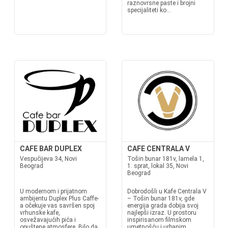
raznovrsne paste i brojni
specijaliteti ko...
CAFE BAR DUPLEX
CAFE CENTRALA V
Vespučijeva 34, Novi
Tošin bunar 181v, lamela 1,
Beograd
1. sprat, lokal 35, Novi
Beograd
U modernom i prijatnom
Dobrodošli u Kafe Centrala V
ambijentu Duplex Plus Caffe-
– Tošin bunar 181v, gde
a očekuje vas savršen spoj
energija grada dobija svoj
vrhunske kafe,
najlepši izraz. U prostoru
osvežavajućih pića i
inspirisanom filmskom
opuštene atmosfere. Bilo da
umetnošću i urbanim