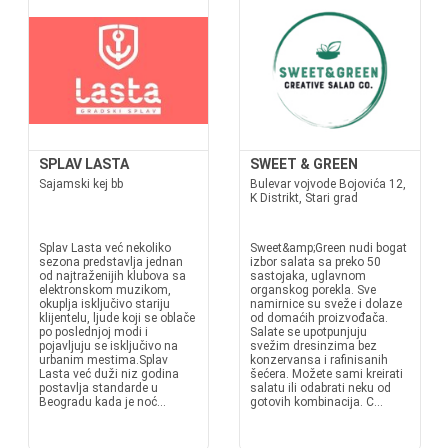
SPLAV LASTA
SWEET & GREEN
Sajamski kej bb
Bulevar vojvode Bojovića 12,
K Distrikt, Stari grad
Splav Lasta već nekoliko
Sweet&amp;Green nudi bogat
sezona predstavlja jednan
izbor salata sa preko 50
od najtraženijih klubova sa
sastojaka, uglavnom
elektronskom muzikom,
organskog porekla. Sve
okuplja isključivo stariju
namirnice su sveže i dolaze
klijentelu, ljude koji se oblače
od domaćih proizvođača.
po poslednjoj modi i
Salate se upotpunjuju
pojavljuju se isključivo na
svežim dresinzima bez
urbanim mestima.Splav
konzervansa i rafinisanih
Lasta već duži niz godina
šećera. Možete sami kreirati
postavlja standarde u
salatu ili odabrati neku od
Beogradu kada je noć...
gotovih kombinacija. C...