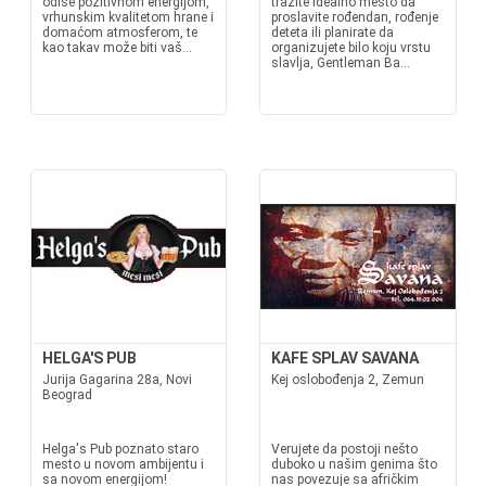
odiše pozitivnom energijom,
tražite idealno mesto da
vrhunskim kvalitetom hrane i
proslavite rođendan, rođenje
domaćom atmosferom, te
deteta ili planirate da
kao takav može biti vaš...
organizujete bilo koju vrstu
slavlja, Gentleman Ba...
HELGA'S PUB
KAFE SPLAV SAVANA
Jurija Gagarina 28a, Novi
Kej oslobođenja 2, Zemun
Beograd
Helga's Pub poznato staro
Verujete da postoji nešto
mesto u novom ambijentu i
duboko u našim genima što
sa novom energijom!
nas povezuje sa afričkim