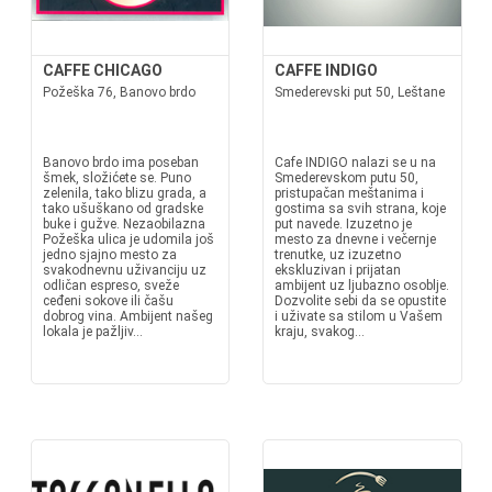
CAFFE CHICAGO
CAFFE INDIGO
Požeška 76, Banovo brdo
Smederevski put 50, Leštane
Banovo brdo ima poseban
Cafe INDIGO nalazi se u na
šmek, složićete se. Puno
Smederevskom putu 50,
zelenila, tako blizu grada, a
pristupačan meštanima i
tako ušuškano od gradske
gostima sa svih strana, koje
buke i gužve. Nezaobilazna
put navede. Izuzetno je
Požeška ulica je udomila još
mesto za dnevne i večernje
jedno sjajno mesto za
trenutke, uz izuzetno
svakodnevnu uživanciju uz
ekskluzivan i prijatan
odličan espreso, sveže
ambijent uz ljubazno osoblje.
ceđeni sokove ili čašu
Dozvolite sebi da se opustite
dobrog vina. Ambijent našeg
i uživate sa stilom u Vašem
lokala je pažljiv...
kraju, svakog...