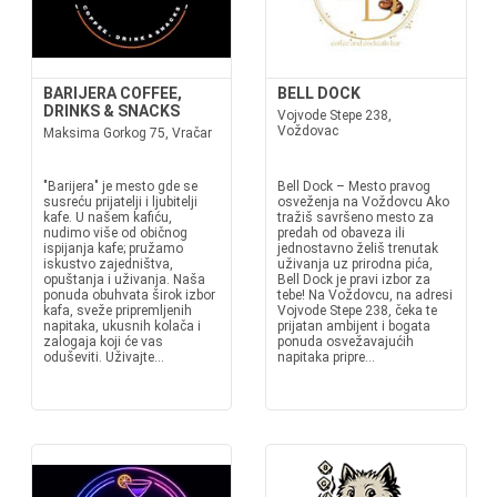
BARIJERA COFFEE,
BELL DOCK
DRINKS & SNACKS
Vojvode Stepe 238,
Voždovac
Maksima Gorkog 75, Vračar
"Barijera" je mesto gde se
Bell Dock – Mesto pravog
susreću prijatelji i ljubitelji
osveženja na Voždovcu Ako
kafe. U našem kafiću,
tražiš savršeno mesto za
nudimo više od običnog
predah od obaveza ili
ispijanja kafe; pružamo
jednostavno želiš trenutak
iskustvo zajedništva,
uživanja uz prirodna pića,
opuštanja i uživanja. Naša
Bell Dock je pravi izbor za
ponuda obuhvata širok izbor
tebe! Na Voždovcu, na adresi
kafa, sveže pripremljenih
Vojvode Stepe 238, čeka te
napitaka, ukusnih kolača i
prijatan ambijent i bogata
zalogaja koji će vas
ponuda osvežavajućih
oduševiti. Uživajte...
napitaka pripre...