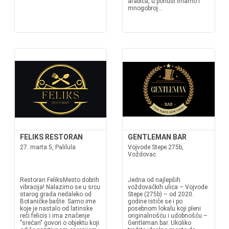
arabica, u ponudi imamo i
mnogobroj...
FELIKS RESTORAN
GENTLEMAN BAR
27. marta 5, Palilula
Vojvode Stepe 275b,
Voždovac
Restoran FeliksMesto dobrih
Jedna od najlepših
vibracija! Nalazimo se u srcu
voždovačkih ulica – Vojvode
starog grada nedaleko od
Stepe (275b) – od 2020.
Botaničke bašte. Samo ime
godine ističe se i po
koje je nastalo od latinske
posebnom lokalu koji pleni
reči felicis i ima značenje
originalnošću i udobnošću –
"srećan" govori o objektu koji
Gentleman bar. Ukoliko