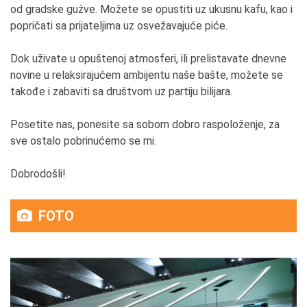
od gradske gužve. Možete se opustiti uz ukusnu kafu, kao i
popričati sa prijateljima uz osvežavajuće piće.
Dok uživate u opuštenoj atmosferi, ili prelistavate dnevne
novine u relaksirajućem ambijentu naše bašte, možete se
takođe i zabaviti sa društvom uz partiju bilijara.
Posetite nas, ponesite sa sobom dobro raspoloženje, za
sve ostalo pobrinućemo se mi.
Dobrodošli!
FOTO