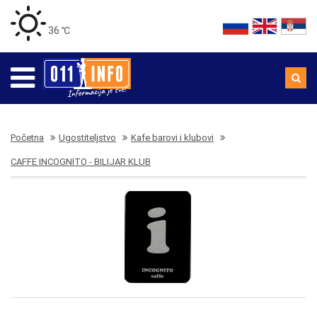
36 ℃
Početna
Ugostiteljstvo
Kafe barovi i klubovi
CAFFE INCOGNITO - BILIJAR KLUB