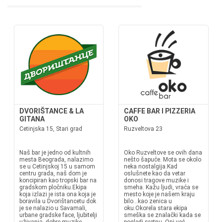
DVORIŠTANCE & LA
CAFFE BAR I PIZZERIA
GITANA
OKO
Cetinjska 15, Stari grad
Ruzveltova 23
Naš bar je jedno od kultnih
Oko Ruzveltove se ovih dana
mesta Beograda, nalazimo
nešto šapuće. Mota se okolo
se u Cetinjskoj 15 u samom
neka nostalgija.Kad
centru grada, naš dom je
oslušnete kao da vetar
koncipiran kao tropski bar na
donosi tragove muzike i
gradskom pločniku.Ekipa
smeha. Kažu ljudi, vraća se
koja izlazi je ista ona koja je
mesto koje je našem kraju
boravila u Dvorištancetu dok
bilo...kao zenica u
je se nalazio u Savamali,
oku.Okorela stara ekipa
urbane gradske face, ljubitelji
smeška se znalački kada se