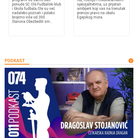
programi su samo deo
ribi, roštilju i mediteranskim
ponude SC Ole.Fudbalski klub
specijalitetima, uz prijatan
i škola fudbala Ole su već
ambijent koji vas na trenutak
nadaleko poznati i polako
prenosi pravo na obalu
brojimo više od 300
Egejskog mora.
članova.Obezbedili sm...
PODKAST