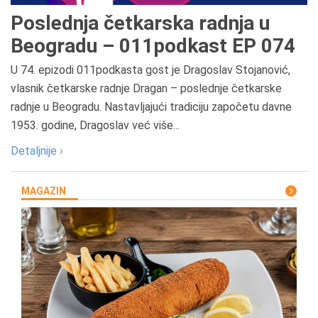
Poslednja četkarska radnja u
Beogradu – 011podkast EP 074
U 74. epizodi 011podkasta gost je Dragoslav Stojanović,
vlasnik četkarske radnje Dragan – poslednje četkarske
radnje u Beogradu. Nastavljajući tradiciju započetu davne
1953. godine, Dragoslav već više...
Detaljnije ›
MAGAZIN