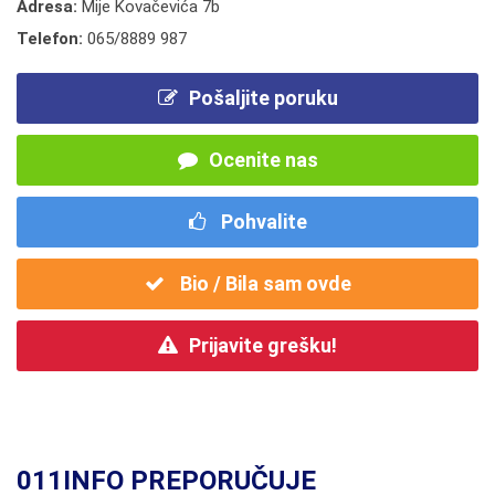
Adresa:
Mije Kovačevića 7b
Telefon:
065/8889 987
Pošaljite poruku
Ocenite nas
Pohvalite
Bio / Bila sam ovde
Prijavite grešku!
011INFO PREPORUČUJE