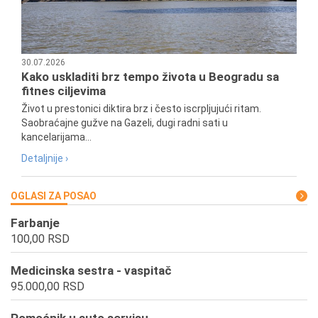
30.07.2026
Kako uskladiti brz tempo života u Beogradu sa
fitnes ciljevima
Život u prestonici diktira brz i često iscrpljujući ritam.
Saobraćajne gužve na Gazeli, dugi radni sati u
kancelarijama...
Detaljnije ›
OGLASI ZA POSAO
Farbanje
100,00 RSD
Medicinska sestra - vaspitač
95.000,00 RSD