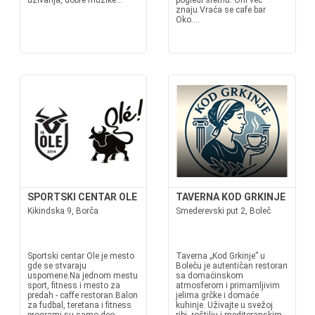
uživanja, dobre muzike...
pogledi sretnu. Oni već
znaju.Vraća se cafe bar
Oko....
SPORTSKI CENTAR OLE
TAVERNA KOD GRKINJE
Kikindska 9, Borča
Smederevski put 2, Boleč
Sportski centar Ole je mesto
Taverna „Kod Grkinje” u
gde se stvaraju
Boleču je autentičan restoran
uspomene.Na jednom mestu
sa domaćinskom
sport, fitness i mesto za
atmosferom i primamljivim
predah - caffe restoran.Balon
jelima grčke i domaće
za fudbal, teretana i fitness
kuhinje. Uživajte u svežoj