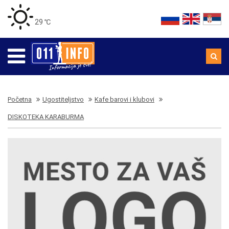
29 ℃
Početna
Ugostiteljstvo
Kafe barovi i klubovi
DISKOTEKA KARABURMA