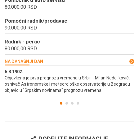
Pomoćnik u auto servisu
80.000,00 RSD
Pomoćni radnik/prodavac
90.000,00 RSD
Radnik - perač
80.000,00 RSD
NA DANAŠNJI DAN
6.8.1902.
6.
ik
Objavljena je prva prognoza vremena u Srbiji - Milan Nedeljković,
Od
osnivač Astronomske i meteorološke opservatorije u Beogradu
Be
objavio u "Srpskim novinama" prognozu vremena.