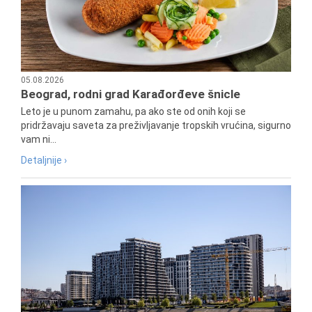
05.08.2026
Beograd, rodni grad Karađorđeve šnicle
Leto je u punom zamahu, pa ako ste od onih koji se
pridržavaju saveta za preživljavanje tropskih vrućina, sigurno
vam ni...
Detaljnije ›