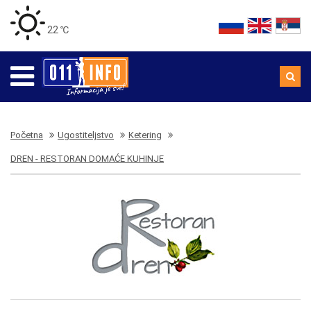
22 ℃
Početna
Ugostiteljstvo
Ketering
DREN - RESTORAN DOMAĆE KUHINJE