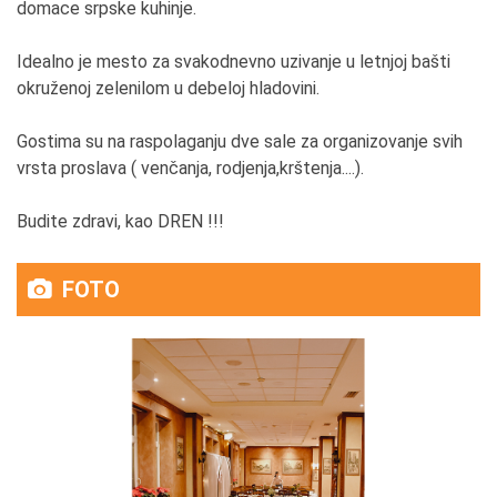
domace srpske kuhinje.
Idealno je mesto za svakodnevno uzivanje u letnjoj bašti
okruženoj zelenilom u debeloj hladovini.
Gostima su na raspolaganju dve sale za organizovanje svih
vrsta proslava ( venčanja, rodjenja,krštenja....).
Budite zdravi, kao DREN !!!
FOTO