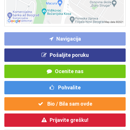
Navigacija
Pošaljite poruku
Ocenite nas
Pohvalite
Bio / Bila sam ovde
Prijavite grešku!