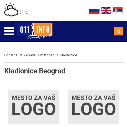
31 ℃
Početna
Zabava i umetnost
Kladionice
Kladionice Beograd