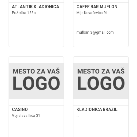
ATLANTIK KLADIONICA
CAFFE BAR MUFLON
Požeška 138a
Mije Kovačevića 9i
muflon13@gmail.com
CASINO
KLADIONICA BRAZIL
Vojislava Ilića 31
...