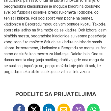
stručnjaka, pa zašto onda ne biste i unovčili to znanje. U
beogradskim kladionicima je moguće kladiti na doslovno
sve: od fudbala i košarke, preko rukometa i odbojke, do
tenisa i kriketa. Koji god sport vam padne na pamet,
kladionice u Beogradu mogu da vam ponude kvotu. Takođe,
sport nije jedino na šta može da se kladite. Dok izbora, osim
biračkih mesta, beogradske kladionice su veoma posećenje
zbog toga što možete čak da se kladite na ishode samih
izbora. Istovremeno, kladionice u Beogradu ne moraju nužno
samo da služe kao mesto za klađenje. Daleko bilo. One su
danas mesta okupljanja muškog društva, gde ona mogu da
se sastanu, ispričaju se, popiju možda koje piće ili sok, te
pogledaju neku utakmicu koja se vrti na televizoru.
PODELITE SA PRIJATELJIMA