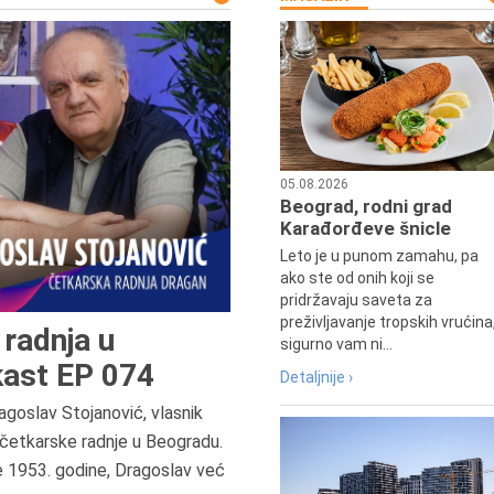
05.08.2026
Beograd, rodni grad
Karađorđeve šnicle
Leto je u punom zamahu, pa
ako ste od onih koji se
pridržavaju saveta za
preživljavanje tropskih vrućina
radnja u
sigurno vam ni...
ast EP 074
Detaljnije ›
agoslav Stojanović, vlasnik
četkarske radnje u Beogradu.
7.8.2015.
e 1953. godine, Dragoslav već
Preminula je Đurđija Cvetić,