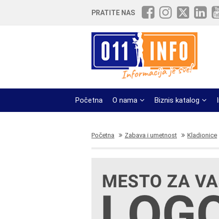
PRATITE NAS
Početna
O nama
Biznis katalog
Početna
Zabava i umetnost
Kladionice