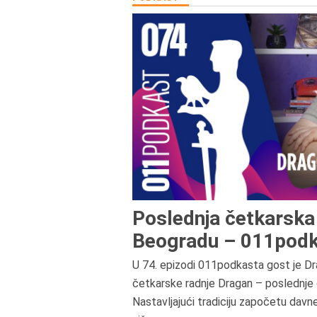
Poslednja četkarska 
Beogradu – 011podk
U 74. epizodi 011podkasta gost je Dr
četkarske radnje Dragan – poslednje 
Nastavljajući tradiciju započetu davn