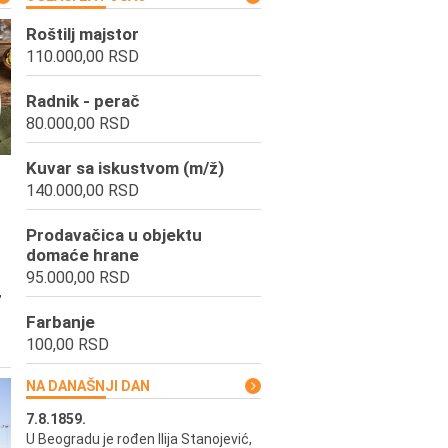
Roštilj majstor
110.000,00 RSD
Radnik - perač
80.000,00 RSD
Kuvar sa iskustvom (m/ž)
140.000,00 RSD
Prodavačica u objektu
domaće hrane
95.000,00 RSD
,
Farbanje
100,00 RSD
NA DANAŠNJI DAN
7.8.1859.
7.8.1855.
U Beogradu je rođen Ilija Stanojević,
U Beogradu je rođen Svetisla