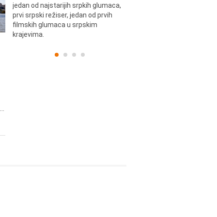
jedan od najstarijih srpkih glumaca,
Dinulović, pozorišni glumac i r
prvi srpski režiser, jedan od prvih
filmskih glumaca u srpskim
krajevima.
..