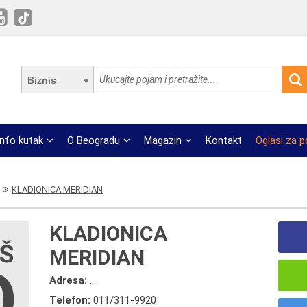
Biznis
Info kutak
O Beogradu
Magazin
Kontakt
Oglasi za 
KLADIONICA MERIDIAN
KLADIONICA
MERIDIAN
Adresa:
...
Telefon:
011/311-9920