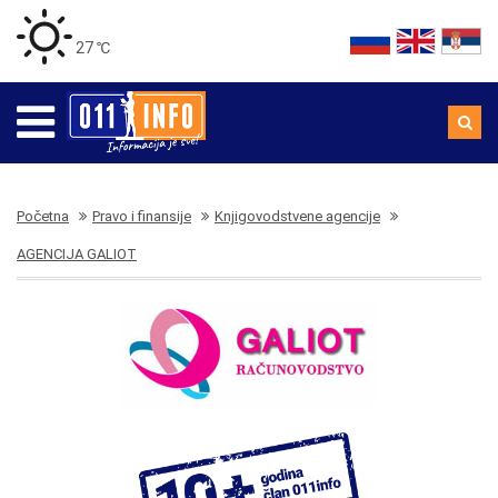
27 ℃
Početna
Pravo i finansije
Knjigovodstvene agencije
AGENCIJA GALIOT