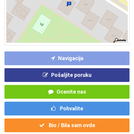
Navigacija
Pošaljite poruku
Ocenite nas
Pohvalite
Bio / Bila sam ovde