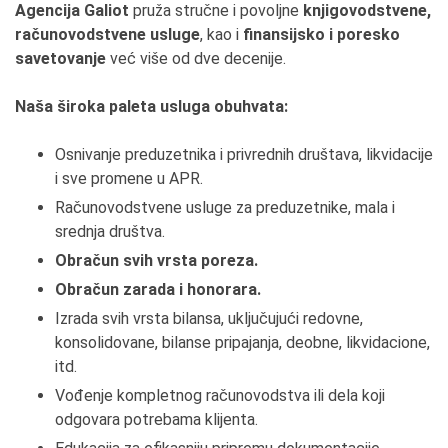
Agencija Galiot
pruža stručne i povoljne
knjigovodstvene,
računovodstvene usluge
, kao i
finansijsko i poresko
savetovanje
već više od dve decenije.
Naša široka paleta usluga obuhvata:
Osnivanje preduzetnika i privrednih društava, likvidacije
i sve promene u APR.
Računovodstvene usluge za preduzetnike, mala i
srednja društva.
Obračun svih vrsta poreza.
Obračun zarada i honorara.
Izrada svih vrsta bilansa, uključujući redovne,
konsolidovane, bilanse pripajanja, deobne, likvidacione,
itd.
Vođenje kompletnog računovodstva ili dela koji
odgovara potrebama klijenta.