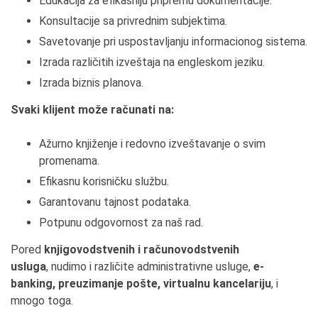
Edukacija za efikasniju pripremu dokumentacije.
Konsultacije sa privrednim subjektima.
Savetovanje pri uspostavljanju informacionog sistema.
Izrada različitih izveštaja na engleskom jeziku.
Izrada biznis planova.
Svaki klijent može računati na:
Ažurno knjiženje i redovno izveštavanje o svim
promenama.
Efikasnu korisničku službu.
Garantovanu tajnost podataka.
Potpunu odgovornost za naš rad.
Pored
knjigovodstvenih i računovodstvenih
usluga
, nudimo i različite administrativne usluge,
e-
banking, preuzimanje pošte, virtualnu kancelariju
, i
mnogo toga.