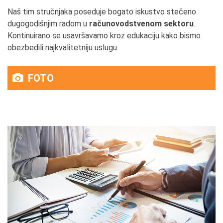
Naš tim stručnjaka poseduje bogato iskustvo stečeno
dugogodišnjim radom u
računovodstvenom sektoru
.
Kontinuirano se usavršavamo kroz edukaciju kako bismo
obezbedili najkvalitetniju uslugu.
FOTO