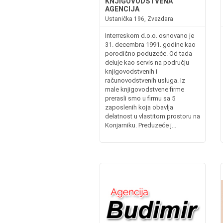
KNJIGOVODSTVENA
AGENCIJA
Ustanička 196, Zvezdara
Interreskom d.o.o. osnovano je
31. decembra 1991. godine kao
porodično poduzeće. Od tada
deluje kao servis na području
knjigovodstvenih i
računovodstvenih usluga. Iz
male knjigovodstvene firme
prerasli smo u firmu sa 5
zaposlenih koja obavlja
delatnost u vlastitom prostoru na
Konjarniku. Preduzeće j...