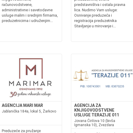
računovodstvene,
predstavništva i ostala pravna
administrativne i savetodavne
lica. Nudimo Vam usluge:
usluge malim i srednjim firmama,
Osnivanje preduzeća i
preduzetnicima i udruženjim...
registracija preduzetnika
Stavljanje u mirovanje i...
AGENCIJA MARI MAR
AGENCIJA ZA
KNJIGOVODSTVENE
Jablanička 184a, lokal 5, Žarkovo
USLUGE TERAZIJE 011
Jovana Ćirilova 10 (bivša
Igmanska 10), Zvezdara
Preduzeće za pružanje