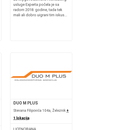
usluge Experta počela je sa
radom 2018. godine, tada tek
mali ali dobro uigrani tim iskus...
DUO M PLUS
Stevana Filipovića 104a, Železnik
+
1 lokacija
LICENCIRANA