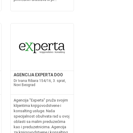
AGENCIJA EXPERTA DOO
Dr Ivana Ribara 154/16, 3. sprat,
Novi Beograd
Agencija "Experta" pruža svojim
klijentima knjigovodstvene i
konsalting usluge. Naša
specijalnost obuhvata rad u ovoj
oblasti sa malim preduzećima
kao i preduzetnicima. Agencija
za knjigovodstvene i konsalting