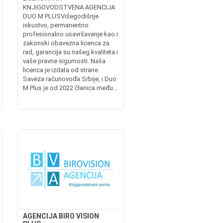
KNJIGOVODSTVENA AGENCIJA
DUO M PLUSVišegodišnje
iskustvo, permanentno
profesionalno usavršavanje kao i
zakonski obavezna licenca za
rad, garancija su našeg kvaliteta i
vaše pravne sigurnosti. Naša
licenca je izdata od strane
Saveza računovođa Srbije, i Duo
M Plus je od 2022 članica među...
AGENCIJA BIRO VISION