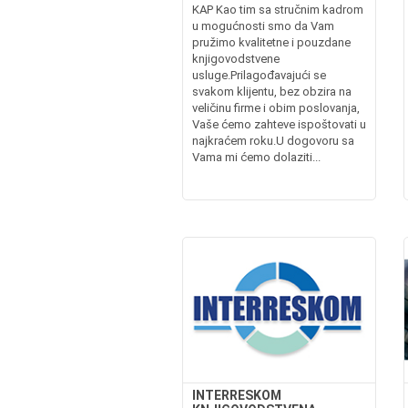
KAP Kao tim sa stručnim kadrom
u mogućnosti smo da Vam
pružimo kvalitetne i pouzdane
knjigovodstvene
usluge.Prilagođavajući se
svakom klijentu, bez obzira na
veličinu firme i obim poslovanja,
Vaše ćemo zahteve ispoštovati u
najkraćem roku.U dogovoru sa
Vama mi ćemo dolaziti...
INTERRESKOM