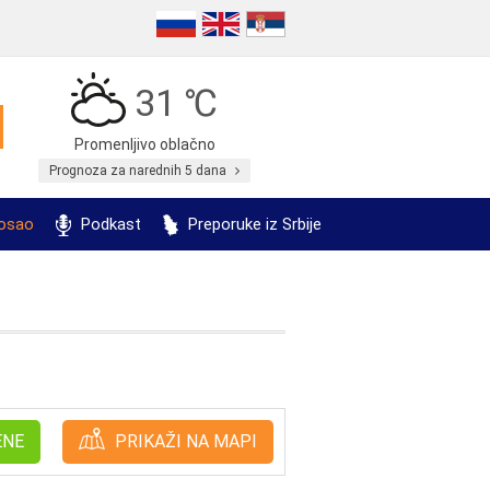
31 ℃
Promenljivo oblačno
Prognoza za narednih 5 dana
posao
Podkast
Preporuke iz Srbije
ENE
PRIKAŽI NA MAPI