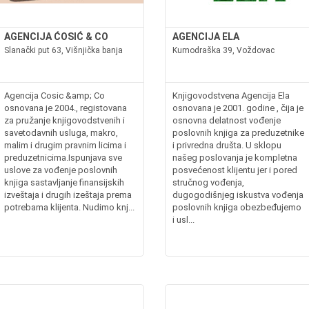
AGENCIJA ĆOSIĆ & CO
AGENCIJA ELA
Slanački put 63, Višnjička banja
Kumodraška 39, Voždovac
Agencija Cosic &amp; Co
Knjigovodstvena Agencija Ela
osnovana je 2004., registovana
osnovana je 2001. godine , čija je
za pružanje knjigovodstvenih i
osnovna delatnost vođenje
savetodavnih usluga, makro,
poslovnih knjiga za preduzetnike
malim i drugim pravnim licima i
i privredna društa. U sklopu
preduzetnicima.Ispunjava sve
našeg poslovanja je kompletna
uslove za vođenje poslovnih
posvećenost klijentu jer i pored
knjiga sastavljanje finansijskih
stručnog vođenja,
izveštaja i drugih izeštaja prema
dugogodišnjeg iskustva vođenja
potrebama klijenta. Nudimo knj...
poslovnih knjiga obezbeđujemo
i usl...