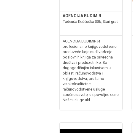
AGENCIJA BUDIMIR
Tadeuša Košćuška 88b, Stari grad
AGENCIJA BUDIMIR je
profesionalno knjigovodstveno
preduzeće koje nudi vođenje
poslovnih knjiga za privredna
društva i preduzetnike. Sa
dugogodišnjim iskustvom u
oblasti računovodstva i
knjigovodstva, pružamo
visokokvalitetne
računovodstvene usluge i
stručne savete, uz povoljne cene.
Naše usluge ukl...