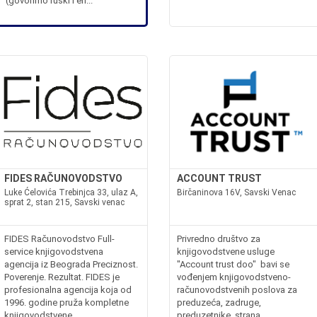
(govorimo ruski i en...
FIDES RAČUNOVODSTVO
ACCOUNT TRUST
Luke Ćelovića Trebinjca 33, ulaz A,
Birčaninova 16V, Savski Venac
sprat 2, stan 215, Savski venac
FIDES Računovodstvo Full-
Privredno društvo za
service knjigovodstvena
knjigovodstvene usluge
agencija iz Beograda Preciznost.
"Account trust doo" bavi se
Poverenje. Rezultat. FIDES je
vođenjem knjigovodstveno-
profesionalna agencija koja od
računovodstvenih poslova za
1996. godine pruža kompletne
preduzeća, zadruge,
knjigovodstvene,
preduzetnike, strana