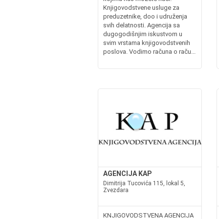
Knjigovodstvene usluge za
preduzetnike, doo i udruženja
svih delatnosti. Agencija sa
dugogodišnjim iskustvom u
svim vrstama knjigovodstvenih
poslova. Vodimo računa o raču...
AGENCIJA KAP
Dimitrija Tucovića 115, lokal 5,
Zvezdara
KNJIGOVODSTVENA AGENCIJA