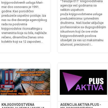
“Terazije 011” knigovodstvena
knjigovodstvenih usluga Mari-
agencija već godinama sa
mar doo osnovano je 1991.
velikim uspehom
godine. Kao porodično
pruža knjigovodstvene usluge
preduzeće uspešno posluje. Iza
preduzetnicima i privrednim
nas su dve decenije agencijskog
društvima. Naš kadar uključuje
rada na poslovima
profesionalce sa dugogodišnjim
knjigovodstva i konsaltinga u
iskustvom koji će sve vrste
vremenima koja su bila, najblaže
knjigovodstvenih poslova
rečeno, dinamična.Danas smo
obavljati za vas uz maksimalnu
kolektiv koji sa 12 zaposleni...
ažurnost, preciznost i...
KNJIGOVODSTVENA
AGENCIJA AKTIVA PLUS -