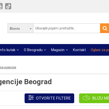
Biznis
Info kutak
O Beogradu
Magazin
Kontakt
Oglasi za 
ne agencije
gencije Beograd
OTVORITE FILTERE
BLIZU M