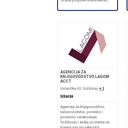
Izrada potpune dokumentac...
AGENCIJA ZA
KNJIGOVODSTVO LAGOM
ACCT
Ustanička 63, Voždovac
+ 1
lokacija
Agencija za knjigovodstvo,
računovodstvo, poresko i
poslovno savetovanje.
Voždovac i Avala su mesta na
kojima nas mozete naći.