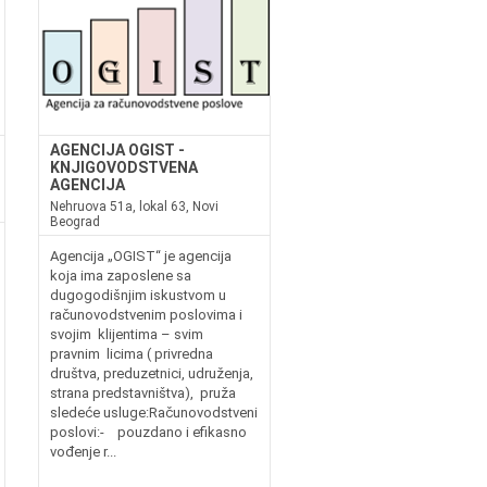
AGENCIJA OGIST -
KNJIGOVODSTVENA
AGENCIJA
Nehruova 51a, lokal 63, Novi
Beograd
Agencija „OGIST“ je agencija
koja ima zaposlene sa
dugogodišnjim iskustvom u
računovodstvenim poslovima i
svojim klijentima – svim
pravnim licima ( privredna
društva, preduzetnici, udruženja,
strana predstavništva), pruža
sledeće usluge:Računovodstveni
poslovi:- pouzdano i efikasno
vođenje r...