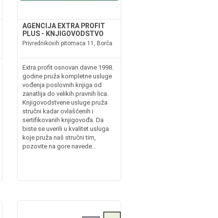
AGENCIJA EXTRA PROFIT
PLUS - KNJIGOVODSTVO
Privrednikovih pitomaca 11, Borča
Extra profit osnovan davne 1998.
godine pruža kompletne usluge
vođenja poslovnih knjiga od
zanatlija do velikih pravnih lica.
Knjigovodstvene usluge pruža
stručni kadar ovlašćenih i
sertifikovanih knjigovođa. Da
biste se uverili u kvalitet usluga
koje pruža naš stručni tim,
pozovite na gore navede...