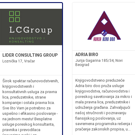
ADRIA BIRO
LIDER CONSULTING GROUP
Jurija Gagarina 185/34, Novi
Loznička 17, Vračar
Beograd
Knjigovodstveno preduzeće
Širok spektar računovodstvenih,
Adria biro doo pruža usluge
knjigovodstvenih i
knjigovodstva, računovodstva i
konsultativnih usluga za pravna
poreskog savetovanja za mikro i
lica, preduzetnike, strane
mala pravna lica, preduzetnike i
kompanije i ostala pravna lica.
udruženja građana. Zahvaljujući
Sve što Vam je potrebno za
našoj stručnosti i poznavanju
uspešno i efikasno poslovanje -
fiansijskog poslovanja, uz
na jednom mestu! Besplatne
savremena programska rešenja i
usluge poreskog konsultanta,
pračenje zakonskih propisa, u...
pravnika i prevodilaca