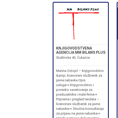
KNJIGOVODSTVENA
AGENCIJA MM BILANS PLUS
Stublinska 40, Čukarica
Marina Ostojić – knjigovodstvo
&amp; licencirani službenik za
javne nabavke Opis
usluga⇒ Knjigovodstvo i
poresko savetovanje za
preduzetnike i male firme⇒
Priprema i pregled tendera –
licencirani službenik za javne
nabavke⇒ Stručna konsultacija
za prijavu na javne nabavke⇒