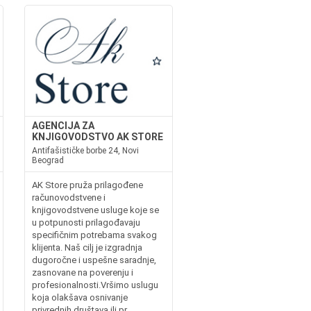
AGENCIJA ZA
KNJIGOVODSTVO AK STORE
Antifašističke borbe 24, Novi
Beograd
AK Store pruža prilagođene
računovodstvene i
knjigovodstvene usluge koje se
u potpunosti prilagođavaju
specifičnim potrebama svakog
klijenta. Naš cilj je izgradnja
dugoročne i uspešne saradnje,
zasnovane na poverenju i
profesionalnosti.Vršimo uslugu
koja olakšava osnivanje
privrednih društava ili pr...