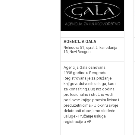
AGENCIJA GALA
Nehruova 51, sprat 2, kancelarija
13, Novi Beograd
Agencija Gala osnovana
1998.godine u Beogradu.
Registrovana je za pružanje
knjigovodstvenih usluga, kao i
za konsalting.Dug niz godina
profesionalno i stručno vodi
poslovne knjige pravnim licima i
preduzetnicima.- U okviru svoje
delatnosti obavljamo sledeće
usluge:- Pružanje usluga
registracije u AP...