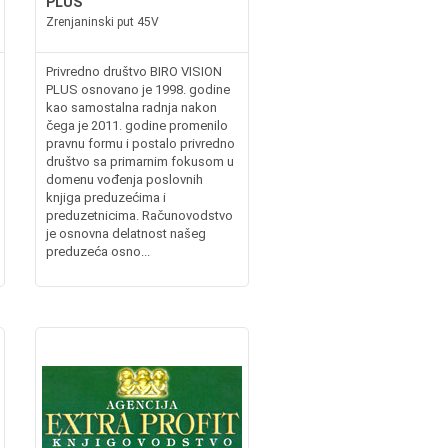
PLUS
Zrenjaninski put 45V
Privredno društvo BIRO VISION
PLUS osnovano je 1998. godine
kao samostalna radnja nakon
čega je 2011. godine promenilo
pravnu formu i postalo privredno
društvo sa primarnim fokusom u
domenu vođenja poslovnih
knjiga preduzećima i
preduzetnicima. Računovodstvo
je osnovna delatnost našeg
preduzeća osno...