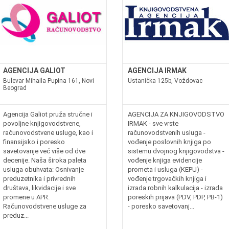
AGENCIJA GALIOT
AGENCIJA IRMAK
Bulevar Mihaila Pupina 161, Novi
Ustanička 125b, Voždovac
Beograd
Agencija Galiot pruža stručne i
AGENCIJA ZA KNJIGOVODSTVO
povoljne knjigovodstvene,
IRMAK - sve vrste
računovodstvene usluge, kao i
računovodstvenih usluga -
finansijsko i poresko
vođenje poslovnih knjiga po
savetovanje već više od dve
sistemu dvojnog knjigovodstva -
decenije. Naša široka paleta
vođenje knjiga evidencije
usluga obuhvata: Osnivanje
prometa i usluga (KEPU) -
preduzetnika i privrednih
vođenje trgovačkih knjiga i
društava, likvidacije i sve
izrada robnih kalkulacija - izrada
promene u APR.
poreskih prijava (PDV, PDP, PB-1)
Računovodstvene usluge za
- poresko savetovanj...
preduz...