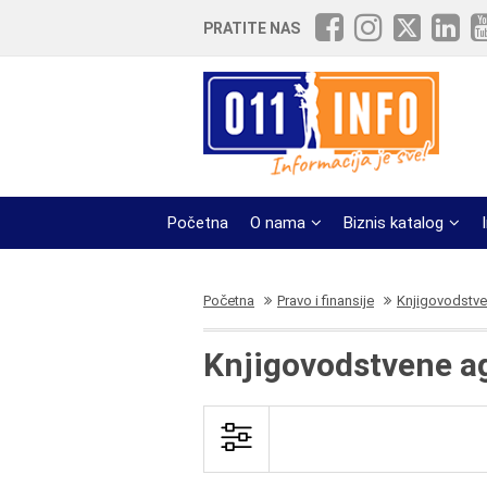
PRATITE NAS
Početna
O nama
Biznis katalog
Početna
Pravo i finansije
Knjigovodstve
Knjigovodstvene a