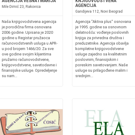
AGENCIJA VESNA I MARIJA
KNJIGOVODSTVENA
AGENCIJA
Mile Dimić 23, Rakovica
Gandijeva 112, Novi Beograd
Naša knjigovodstvena agencija
Agencija "Aktiva plus" osnovana
je porodična firma osnovana
je 1995. godine sa osnovnom
2006 godine. Upisana je 2020
delatnošću: vođenje poslovnih
godine u Registar pružaoca
knjiga za privredna društva i
računovodstvenih usluga u APR-
preduzetnike. Agencija obavlja
u pod brojem 1466/20. Za sve
kompletne knjigovodstvene
ove godine svojim klijentima
usluge zajedno sa kvalitetnim
pružamo računovodstvene,
poslovnim, finansijskim i
knjigovodstvene, savetodavne i
poreskim savetovanjem. Naše
finansijske usluge. Opredeljenje
usluge su prilagođene malim i
su nam...
srednjim...