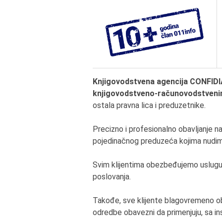
Knjigovodstvena agencija CONFI
knjigovodstveno-računovodstven
ostala pravna lica i preduzetnike.
Precizno i profesionalno obavljanje 
pojedinačnog preduzeća kojima nudim
Svim klijentima obezbeđujemo uslugu p
poslovanja.
Takođe, sve klijente blagovremeno o
odredbe obavezni da primenjuju, sa in