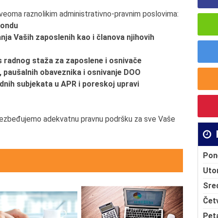
eoma raznolikim administrativno-pravnim poslovima:
 fondu
nja Vaših zaposlenih kao i članova njihovih
s radnog staža za zaposlene i osnivače
i, paušalnih obaveznika i osnivanje DOO
ednih subjekata u APR i poreskoj upravi
obezbeđujemo adekvatnu pravnu podršku za sve Vaše
Pon
Uto
Sre
Čet
Pet