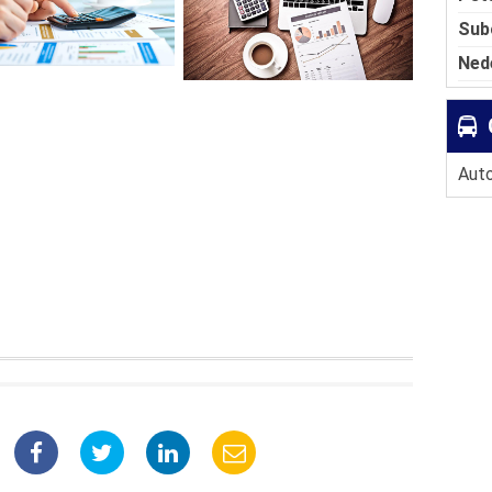
Sub
Ned
Auto