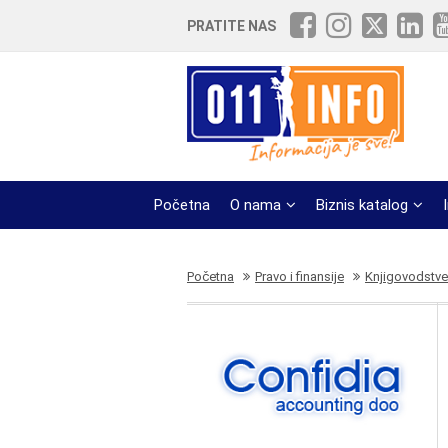
PRATITE NAS
Početna
O nama
Biznis katalog
Početna
Pravo i finansije
Knjigovodstve