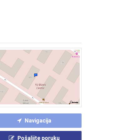
Navigacija
Pošaljite poruku