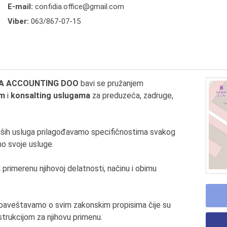
E-mail:
confidia.office@gmail.com
Viber:
063/867-07-15
DIA ACCOUNTING DOO
bavi se pružanjem
im
i
konsalting uslugama
za preduzeća, zadruge,
naših usluga prilagođavamo specifičnostima svakog
o svoje usluge.
rimerenu njihovoj delatnosti, načinu i obimu
baveštavamo o svim zakonskim propisima čije su
strukcijom za njihovu primenu.