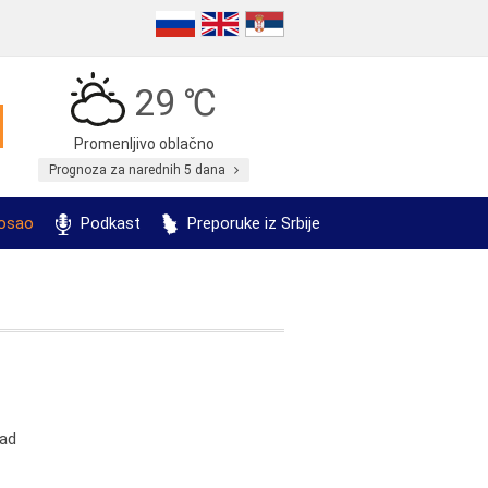
29 ℃
Promenljivo oblačno
Prognoza za narednih 5 dana
posao
Podkast
Preporuke iz Srbije
rad