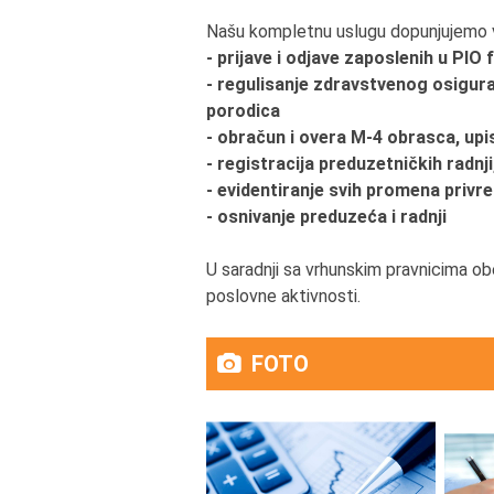
Našu kompletnu uslugu dopunjujemo v
- prijave i odjave zaposlenih u PIO
- regulisanje zdravstvenog osigura
porodica
- obračun i overa M-4 obrasca, upi
- registracija preduzetničkih radnj
- evidentiranje svih promena privr
- osnivanje preduzeća i radnji
U saradnji sa vrhunskim pravnicima 
poslovne aktivnosti.
FOTO