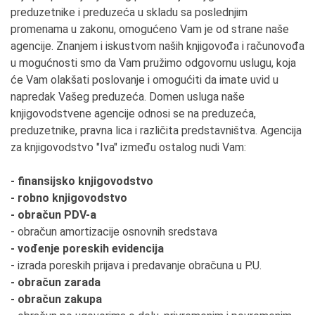
preduzetnike i preduzeća u skladu sa poslednjim
promenama u zakonu, omogućeno Vam je od strane naše
agencije. Znanjem i iskustvom naših knjigovođa i računovođa
u mogućnosti smo da Vam pružimo odgovornu uslugu, koja
će Vam olakšati poslovanje i omogućiti da imate uvid u
napredak Vašeg preduzeća. Domen usluga naše
knjigovodstvene agencije odnosi se na preduzeća,
preduzetnike, pravna lica i različita predstavništva. Agencija
za knjigovodstvo "Iva" između ostalog nudi Vam:
- finansijsko knjigovodstvo
- robno knjigovodstvo
- obračun PDV-a
- obračun amortizacije osnovnih sredstava
- vođenje poreskih evidencija
- izrada poreskih prijava i predavanje obračuna u P.U.
- obračun zarada
- obračun zakupa