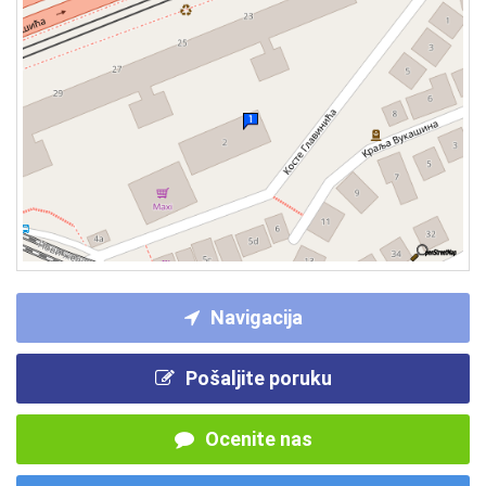
Navigacija
Pošaljite poruku
Ocenite nas