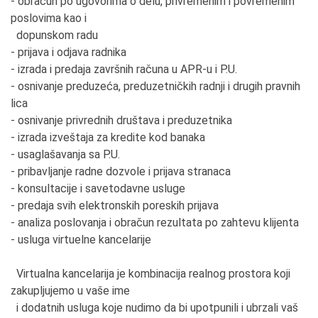
- obračun po ugovorima o delu, privremenim i povremenim
poslovima kao i
dopunskom radu
- prijava i odjava radnika
- izrada i predaja završnih računa u APR-u i P.U.
- osnivanje preduzeća, preduzetničkih radnji i drugih pravnih
lica
- osnivanje privrednih društava i preduzetnika
- izrada izveštaja za kredite kod banaka
- usaglašavanja sa P.U.
- pribavljanje radne dozvole i prijava stranaca
- konsultacije i savetodavne usluge
- predaja svih elektronskih poreskih prijava
- analiza poslovanja i obračun rezultata po zahtevu klijenta
- usluga virtuelne kancelarije
Virtualna kancelarija je kombinacija realnog prostora koji
zakupljujemo u vaše ime
i dodatnih usluga koje nudimo da bi upotpunili i ubrzali vaš