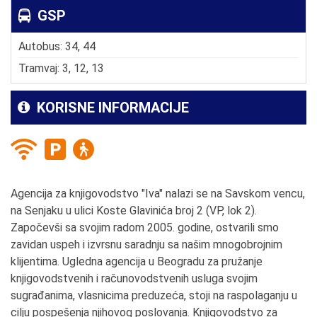
GSP
Autobus: 34, 44
Tramvaj: 3, 12, 13
KORISNE INFORMACIJE
Agencija za knjigovodstvo "Iva" nalazi se na Savskom vencu,
na Senjaku u ulici Koste Glavinića broj 2 (VP, lok 2).
Započevši sa svojim radom 2005. godine, ostvarili smo
zavidan uspeh i izvrsnu saradnju sa našim mnogobrojnim
klijentima. Ugledna agencija u Beogradu za pružanje
knjigovodstvenih i računovodstvenih usluga svojim
sugrađanima, vlasnicima preduzeća, stoji na raspolaganju u
cilju pospešenja njihovog poslovanja. Knjigovodstvo za