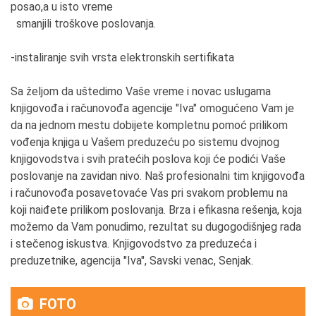
posao,a u isto vreme
smanjili troškove poslovanja.
-instaliranje svih vrsta elektronskih sertifikata
Sa željom da uštedimo Vaše vreme i novac uslugama
knjigovođa i računovođa agencije "Iva" omogućeno Vam je
da na jednom mestu dobijete kompletnu pomoć prilikom
vođenja knjiga u Vašem preduzeću po sistemu dvojnog
knjigovodstva i svih pratećih poslova koji će podići Vaše
poslovanje na zavidan nivo. Naš profesionalni tim knjigovođa
i računovođa posavetovaće Vas pri svakom problemu na
koji naiđete prilikom poslovanja. Brza i efikasna rešenja, koja
možemo da Vam ponudimo, rezultat su dugogodišnjeg rada
i stečenog iskustva. Knjigovodstvo za preduzeća i
preduzetnike, agencija "Iva", Savski venac, Senjak.
FOTO