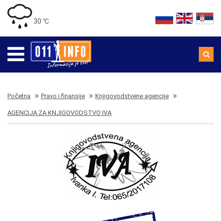
30 ℃
Početna
Pravo i finansije
Knjigovodstvene agencije
AGENCIJA ZA KNJIGOVODSTVO IVA