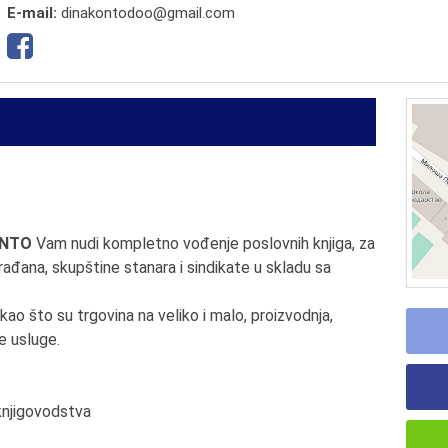
E-mail:
dinakontodoo@gmail.com
ONTO
Vam nudi kompletno vođenje poslovnih knjiga, za
rađana, skupštine stanara i sindikate u skladu sa
o što su trgovina na veliko i malo, proizvodnja,
e usluge.
knjigovodstva