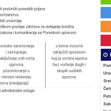
ih pratećih poreskih prijava
nostranstvu
skih izvestaja
ilikom predaje zahteva za dobijanje kredita
a zakona i komunikacija sa Poreskom upravom
poresko savetovanje
u kome mozete
i zastupanje,
zaključiti sporazum
aključenje svih vrsta
koji je izvršna isprava
ugovora,
bez vođenja dugih i
Pon
posredovanje u
skupih sudskih
Uto
mirnom rešavanju
sporova.
Sre
orova (medijacija)
Čet
a advokatske usluge.
Pet
Sub