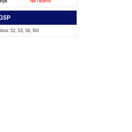
elja
Ne radimo
GSP
bus: 52, 53, 56, 56l