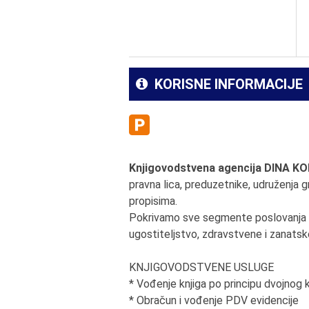
KORISNE INFORMACIJE
Knjigovodstvena agencija DINA K
pravna lica, preduzetnike, udruženja g
propisima.
Pokrivamo sve segmente poslovanja ka
ugostiteljstvo, zdravstvene i zanatsk
KNJIGOVODSTVENE USLUGE
* Vođenje knjiga po principu dvojnog 
* Obračun i vođenje PDV evidencije