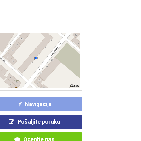
Navigacija
Pošaljite poruku
Ocenite nas