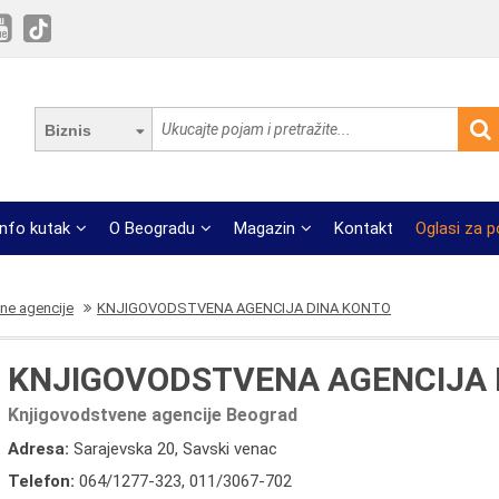
Biznis
Info kutak
O Beogradu
Magazin
Kontakt
Oglasi za 
ne agencije
KNJIGOVODSTVENA AGENCIJA DINA KONTO
KNJIGOVODSTVENA AGENCIJA 
Knjigovodstvene agencije Beograd
Adresa:
Sarajevska 20, Savski venac
Telefon:
064/1277-323
,
011/3067-702