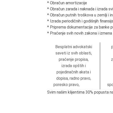
* Obračun amortizacije
* Obračun zarada i naknada i izrada sv
* Obračun putnih troškova u zemlji i i
* Izrada periodičnih i godišnjih finansij
* Priprema dokumentacije za banke pr
* Praćenje svih novih zakona i izmen
Besplatni advokatski
saveti iz svih oblasti,
praćenje propisa,
z
izrada opštih i
pojedinačnih akata i
dopisa, radno pravo,
poresko pravo,
sp
Svim našim klijentima 30% popusta n