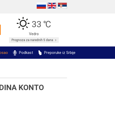
33 ℃
Vedro
Prognoza za narednih 5 dana
posao
Podkast
Preporuke iz Srbije
DINA KONTO