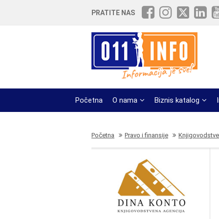
PRATITE NAS
Početna
O nama
Biznis katalog
Početna
Pravo i finansije
Knjigovodstve