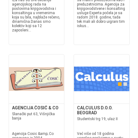
Iza nas su dve decenije
sa malim preduzećima kao i
agencijskog rada na
preduzetnicima. Agencija za
poslovima knjigovodstva i
knjigovodstvene i konsalting
konsaltinga u vremenima
usluge Experta počela je sa
koja su bila, najblaže rečeno,
radom 2018. godine, tada
dinamična.Danas smo
tek mali ali dobro uigrani tim
kolektiv koji sa 12
iskus...
zaposleni...
AGENCIJA ĆOSIĆ & CO
CALCULUS D.O.O.
BEOGRAD
Slanački put 63, Višnjička
banja
Studentski trg 19, ulaz II
Agencija Cosic &amp; Co
Već više od 18 godina