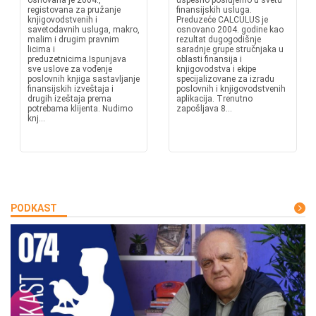
osnovana je 2004.,
uspešno poslujemo u svetu
registovana za pružanje
finansijskih usluga.
knjigovodstvenih i
Preduzeće CALCULUS je
savetodavnih usluga, makro,
osnovano 2004. godine kao
malim i drugim pravnim
rezultat dugogodišnje
licima i
saradnje grupe stručnjaka u
preduzetnicima.Ispunjava
oblasti finansija i
sve uslove za vođenje
knjigovodstva i ekipe
poslovnih knjiga sastavljanje
specijalizovane za izradu
finansijskih izveštaja i
poslovnih i knjigovodstvenih
drugih izeštaja prema
aplikacija. Trenutno
potrebama klijenta. Nudimo
zapošljava 8...
knj...
PODKAST