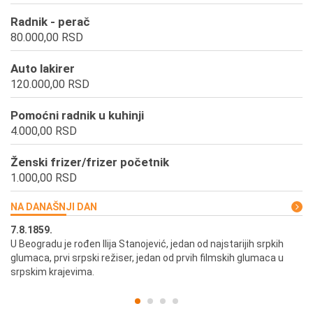
Radnik - perač
80.000,00 RSD
Auto lakirer
120.000,00 RSD
Pomoćni radnik u kuhinji
4.000,00 RSD
Ženski frizer/frizer početnik
1.000,00 RSD
NA DANAŠNJI DAN
7.8.1859.
7.
U Beogradu je rođen Ilija Stanojević, jedan od najstarijih srpkih
U 
glumaca, prvi srpski režiser, jedan od prvih filmskih glumaca u
re
srpskim krajevima.