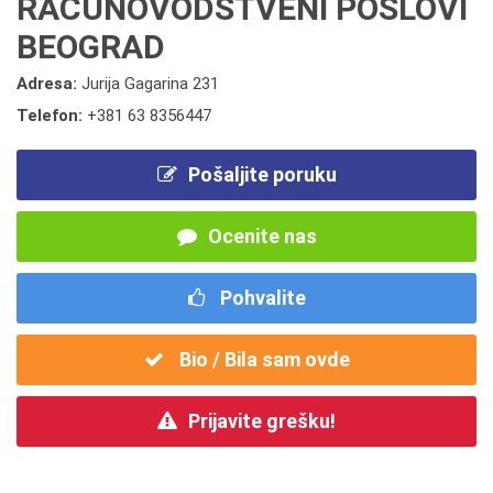
RAČUNOVODSTVENI POSLOVI
BEOGRAD
Adresa:
Jurija Gagarina 231
Telefon:
+381 63 8356447
Pošaljite poruku
Ocenite nas
Pohvalite
Bio / Bila sam ovde
Prijavite grešku!