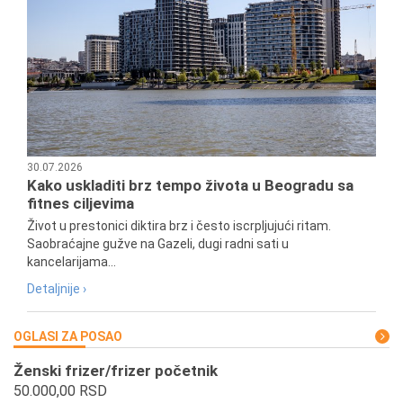
30.07.2026
Kako uskladiti brz tempo života u Beogradu sa
fitnes ciljevima
Život u prestonici diktira brz i često iscrpljujući ritam.
Saobraćajne gužve na Gazeli, dugi radni sati u
kancelarijama...
Detaljnije ›
OGLASI ZA POSAO
Ženski frizer/frizer početnik
50.000,00 RSD