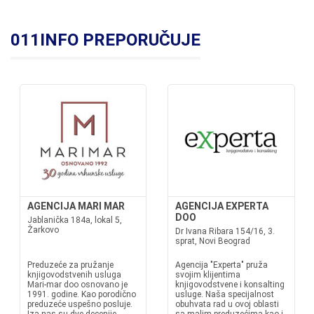
011INFO PREPORUČUJE
AGENCIJA MARI MAR
AGENCIJA EXPERTA
DOO
Jablanička 184a, lokal 5,
Žarkovo
Dr Ivana Ribara 154/16, 3.
sprat, Novi Beograd
Preduzeće za pružanje
Agencija "Experta" pruža
knjigovodstvenih usluga
svojim klijentima
Mari-mar doo osnovano je
knjigovodstvene i konsalting
1991. godine. Kao porodično
usluge. Naša specijalnost
preduzeće uspešno posluje.
obuhvata rad u ovoj oblasti