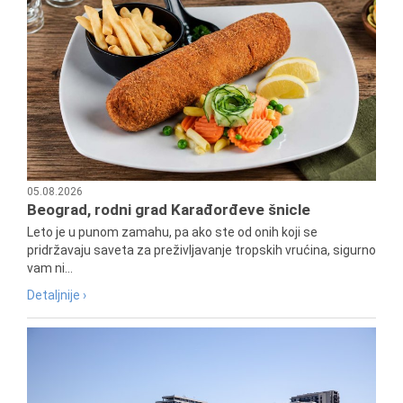
05.08.2026
Beograd, rodni grad Karađorđeve šnicle
Leto je u punom zamahu, pa ako ste od onih koji se
pridržavaju saveta za preživljavanje tropskih vrućina, sigurno
vam ni...
Detaljnije ›