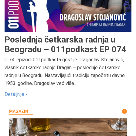
Poslednja četkarska radnja u
Beogradu – 011podkast EP 074
U 74. epizodi 011podkasta gost je Dragoslav Stojanović,
vlasnik četkarske radnje Dragan – poslednje četkarske
radnje u Beogradu. Nastavljajući tradiciju započetu davne
1953. godine, Dragoslav već više...
Detaljnije ›
MAGAZIN