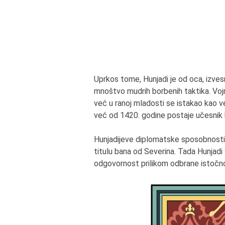
Uprkos tome, Hunjadi je od oca, izvesn
mnoštvo mudrih borbenih taktika. Vojn
već u ranoj mladosti se istakao kao v
već od 1420. godine postaje učesnik 
Hunjadijeve diplomatske sposobnosti pr
titulu bana od Severina. Tada Hunjadi st
odgovornost prilikom odbrane istočno