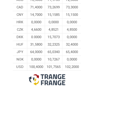
CAD
71,4000
73,2699
73,3000
CNY
14,7000
15,1585
15,1500
HRK
0,0000
0,0000
0,0000
CZK
4,6600
4,8521
4,8500
DKK
0.0000
15,7073
0,0000
HUF
31,5800
32,2325
32,4000
JPY
64,0000
65,0340
65,4000
NOK
0,0000
10,7267
0,0000
USD
100,4000
101,7565
102,2000