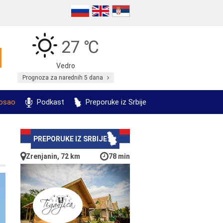
27 ℃
Vedro
Prognoza za narednih 5 dana
posao
Podkast
Preporuke iz Srbije
PREPORUKE IZ SRBIJE
Zrenjanin, 72 km
78 min