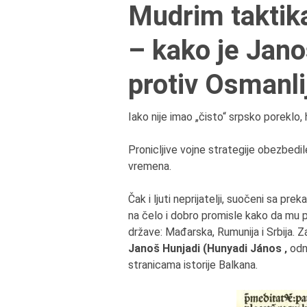
Mudrim taktik
– kako je Jano
protiv Osmanli
Iako nije imao „čisto“ srpsko poreklo
Pronicljive vojne strategije obezbedi
vremena.
Čak i ljuti neprijatelji, suočeni sa p
na čelo i dobro promisle kako da mu
države: Mađarska, Rumunija i Srbija. 
Janoš Hunjadi
(
Hunyadi János ‚
odno
stranicama istorije Balkana.