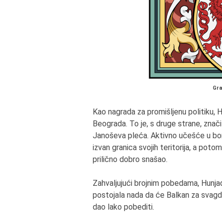
Gra
Kao nagrada za promišljenu politiku, H
Beograda. To je, s druge strane, znač
Janoševa pleća. Aktivno učešće u bor
izvan granica svojih teritorija, a pot
prilično dobro snašao.
Zahvaljujući brojnim pobedama, Hunjad
postojala nada da će Balkan za svagda 
dao lako pobediti.