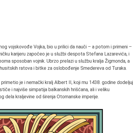
og vojskovođe Vojka, bio u prilici da nauči – a potom i primeni –
ičku karijeru započeo je u službi despota Stefana Lazarevića, i
eoma sposoban vojnik. Ubrzo prelazi u službu kralja Žigmonda, a
husitskih ratova i bitke za oslobođenje Smedereva od Turaka.
imetio je i nemački kralj Albert II, koji mu 1438. godine dodelju
iče i najviše simpatija balkanskih hrišćana, ali i veliku
g dela kraljevine od širenja Otomanske imperije.