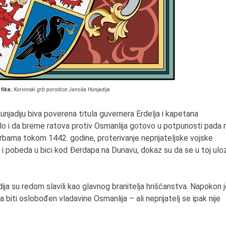
fika:
Korvinski grb porodice Janoša Hunjadija
unjadiju biva poverena titula guvernera Erdelja i kapetana
ilo i da breme ratova protiv Osmanlija gotovo u potpunosti pada 
bama tokom 1442. godine, proterivanje neprijateljske vojske
om i pobeda u bici kod Đerdapa na Dunavu, dokaz su da se u toj uloz
ija su redom slavili kao glavnog branitelja hrišćanstva. Napokon 
biti oslobođen vladavine Osmanlija – ali neprijatelj se ipak nije