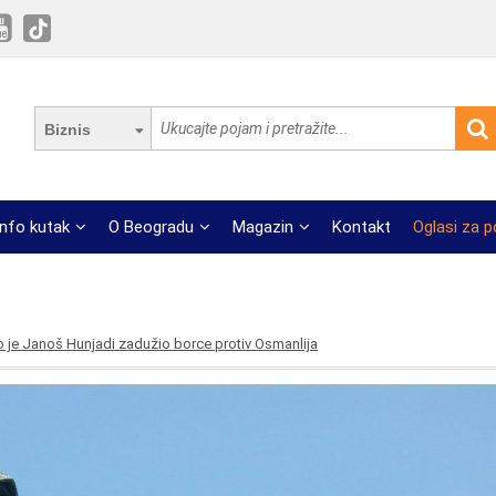
Biznis
Info kutak
O Beogradu
Magazin
Kontakt
Oglasi za 
 je Janoš Hunjadi zadužio borce protiv Osmanlija