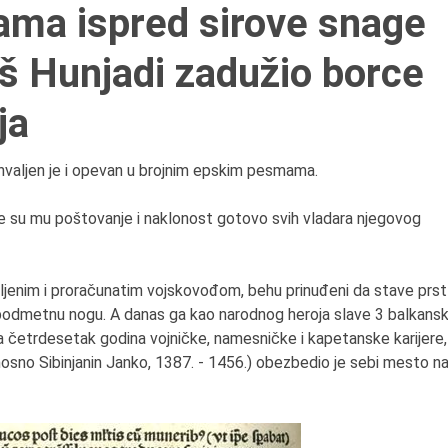
ama ispred sirove snage
š Hunjadi zadužio borce
6.8.2013.
Preminula je Zorka Bolja
ja
vazduhoplovni inženjer,
predsednik Udruženja ž
pilota Jugoslavije.
, hvaljen je i opevan u brojnim epskim pesmama.
le su mu poštovanje i naklonost gotovo svih vladara njegovog
rekaljenim i proračunatim vojskovođom, behu prinuđeni da stave prst
 podmetnu nogu. A danas ga kao narodnog heroja slave 3 balkans
Za četrdesetak godina vojničke, namesničke i kapetanske karijere,
sno Sibinjanin Janko, 1387. - 1456
.
) obezbedio je sebi mesto n