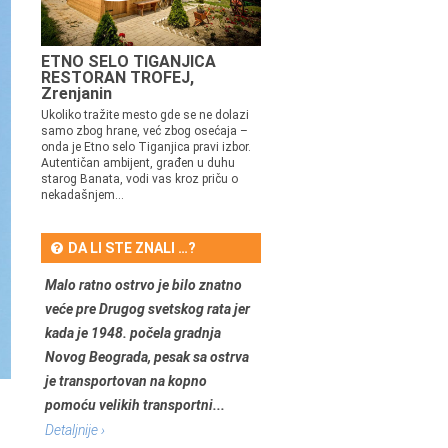
ETNO SELO TIGANJICA
RESTORAN TROFEJ,
Zrenjanin
Ukoliko tražite mesto gde se ne dolazi
samo zbog hrane, već zbog osećaja –
onda je Etno selo Tiganjica pravi izbor.
Autentičan ambijent, građen u duhu
starog Banata, vodi vas kroz priču o
nekadašnjem...
DA LI STE ZNALI …?
Malo ratno ostrvo je bilo znatno
veće pre Drugog svetskog rata jer
kada je 1948. počela gradnja
Novog Beograda, pesak sa ostrva
je transportovan na kopno
pomoću velikih transportni...
Detaljnije ›