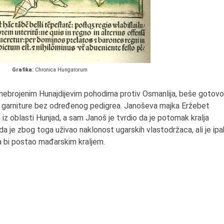
Grafika:
Chronica Hungarorum
j nebrojenim Hunajdijevim pohodima protiv Osmanlija, beše gotovo
e garniture bez određenog pedigrea. Janoševa majka Eržebet
 iz oblasti Hunjad, a sam Janoš je tvrdio da je potomak kralja
 je zbog toga uživao naklonost ugarskih vlastodržaca, ali je ipa
a bi postao mađarskim kraljem.