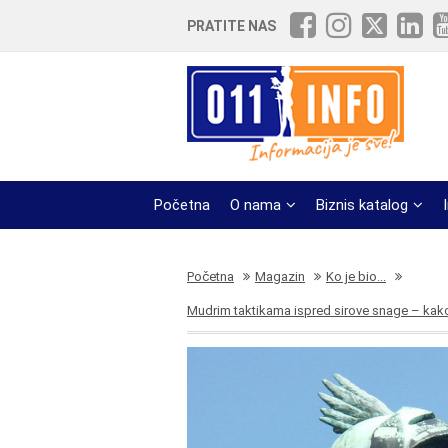
PRATITE NAS
Početna
O nama
Biznis katalog
Početna
Magazin
Ko je bio...
Mudrim taktikama ispred sirove snage – kako