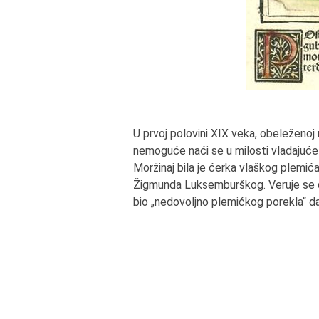
U prvoj polovini XIX veka, obeleženo
nemoguće naći se u milosti vladajuć
Moržinaj bila je ćerka vlaškog plemića
Žigmunda Luksemburškog. Veruje se da
bio „nedovoljno plemićkog porekla“ d