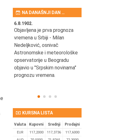
NA DANAŠNJI DAN …
6.8.1902.
6.8.2004.
nović,
Objavljena je prva prognoza
Odigrana je košarkaška
vremena u Srbiji - Milan
prijateljska utakmica izmeđ
ena
Nedeljković, osnivač
SCG i SAD u Beogradskoj
Astronomske i meteorološke
Areni.
opservatorije u Beogradu
objavio u "Srpskim novinama"
prognozu vremena.
ke
a
KURSNA LISTA
Valuta
Kupovni
Srednji
Prodajni
EUR
117,2000
117,3736
117,6000
AUD
70,5000
71,9765
72,3000