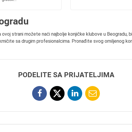
eogradu
ovoj strani možete naći najbolje konjičke klubove u Beogradu, bi
takmičite sa drugim profesionalcima. Pronađite svog omiljenog kon
PODELITE SA PRIJATELJIMA