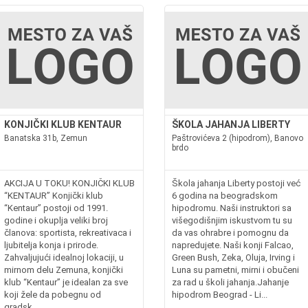
KONJIČKI KLUB KENTAUR
ŠKOLA JAHANJA LIBERTY
Banatska 31b, Zemun
Paštrovićeva 2 (hipodrom), Banovo
brdo
AKCIJA U TOKU! KONJIČKI KLUB
Škola jahanja Liberty postoji već
“KENTAUR” Konjički klub
6 godina na beogradskom
“Kentaur” postoji od 1991.
hipodromu. Naši instruktori sa
godine i okuplja veliki broj
višegodišnjim iskustvom tu su
članova: sportista, rekreativaca i
da vas ohrabre i pomognu da
ljubitelja konja i prirode.
napredujete. Naši konji Falcao,
Zahvaljujući idealnoj lokaciji, u
Green Bush, Zeka, Oluja, Irving i
mirnom delu Zemuna, konjički
Luna su pametni, mirni i obučeni
klub “Kentaur” je idealan za sve
za rad u školi jahanja.Jahanje
koji žele da pobegnu od
hipodrom Beograd - Li...
gradsk...