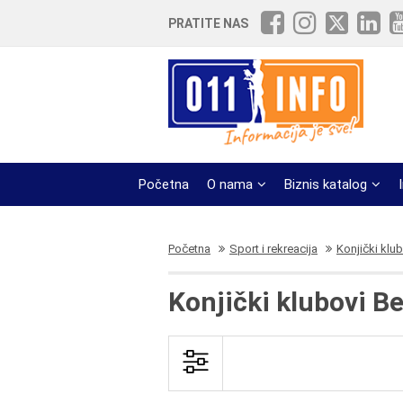
PRATITE NAS
Početna
O nama
Biznis katalog
Početna
Sport i rekreacija
Konjički klub
Konjički klubovi B