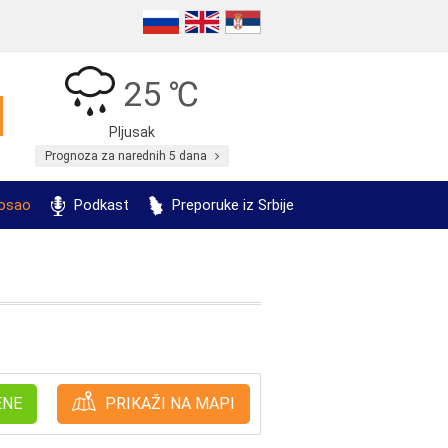
25 ℃
Pljusak
Prognoza za narednih 5 dana
posao
Podkast
Preporuke iz Srbije
ENE
PRIKAŽI NA MAPI