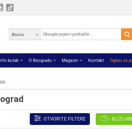
Biznis
Info kutak
O Beogradu
Magazin
Kontakt
Oglasi za 
ovi
eograd
OTVORITE FILTERE
BLIZU M