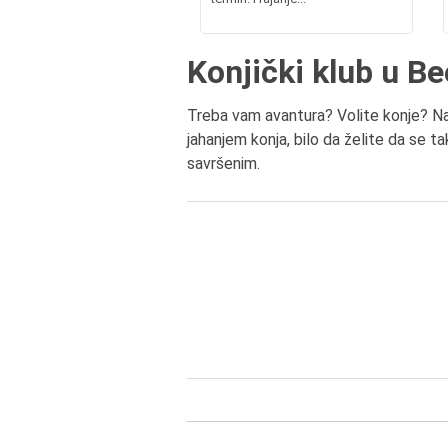
Konjički klub u B
Treba vam avantura? Volite konje? Na 
jahanjem konja, bilo da želite da se 
savršenim.