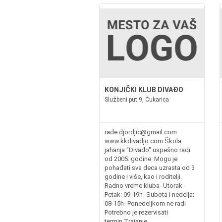
KONJIČKI KLUB DIVAĐO
Službeni put 9, Čukarica
rade.djordjic@gmail.com
www.kkdivadjo.com Škola
jahanja "Divađo" uspešno radi
od 2005. godine. Mogu je
pohađati sva deca uzrasta od 3
godine i više, kao i roditelji.
Radno vreme kluba- Utorak -
Petak: 09-19h- Subota i nedelja:
08-15h- Ponedeljkom ne radi
Potrebno je rezervisati
termin.Trajanje...