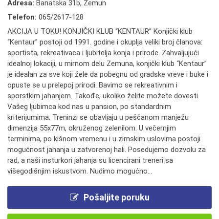
Adresa:
Banatska 31b, Zemun
Telefon:
065/2617-128
AKCIJA U TOKU! KONJIČKI KLUB “KENTAUR” Konjički klub
“Kentaur” postoji od 1991. godine i okuplja veliki broj članova:
sportista, rekreativaca i ljubitelja konja i prirode. Zahvaljujući
idealnoj lokaciji, u mirnom delu Zemuna, konjički klub “Kentaur”
je idealan za sve koji žele da pobegnu od gradske vreve i buke i
opuste se u prelepoj prirodi. Bavimo se rekreativnim i
sporstkim jahanjem. Takođe, ukoliko želite možete dovesti
Vašeg ljubimca kod nas u pansion, po standardnim
kriterijumima. Treninzi se obavljaju u peščanom manježu
dimenzija 55x77m, okruženog zelenilom. U večernjim
terminima, po kišnom vremenu i u zimskim uslovima postoji
mogućnost jahanja u zatvorenoj hali. Posedujemo dozvolu za
rad, a naši insturkori jahanja su licencirani treneri sa
višegodišnjim iskustvom. Nudimo mogućno...
Pošaljite poruku