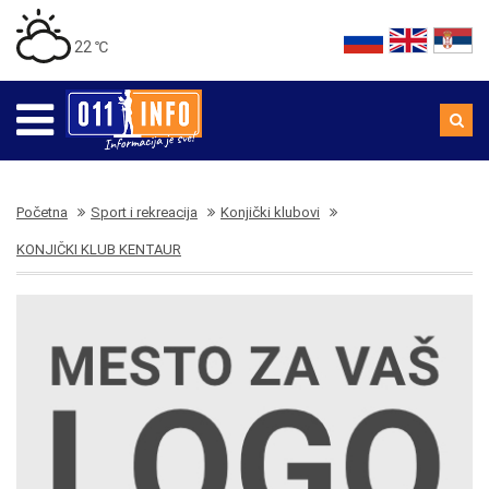
22 ℃
Početna
Sport i rekreacija
Konjički klubovi
KONJIČKI KLUB KENTAUR