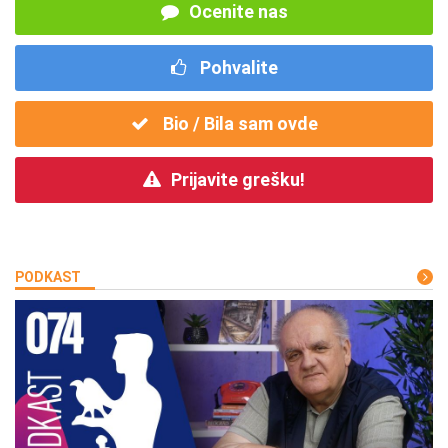
Ocenite nas
Pohvalite
Bio / Bila sam ovde
Prijavite grešku!
PODKAST