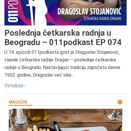
Poslednja četkarska radnja u
Beogradu – 011podkast EP 074
U 74. epizodi 011podkasta gost je Dragoslav Stojanović,
vlasnik četkarske radnje Dragan – poslednje četkarske
radnje u Beogradu. Nastavljajući tradiciju započetu davne
1953. godine, Dragoslav već više...
Detaljnije ›
MAGAZIN