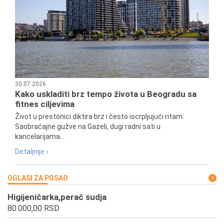
30.07.2026
Kako uskladiti brz tempo života u Beogradu sa
fitnes ciljevima
Život u prestonici diktira brz i često iscrpljujući ritam.
Saobraćajne gužve na Gazeli, dugi radni sati u
kancelarijama...
Detaljnije ›
OGLASI ZA POSAO
Higijeničarka,perač sudja
80.000,00 RSD