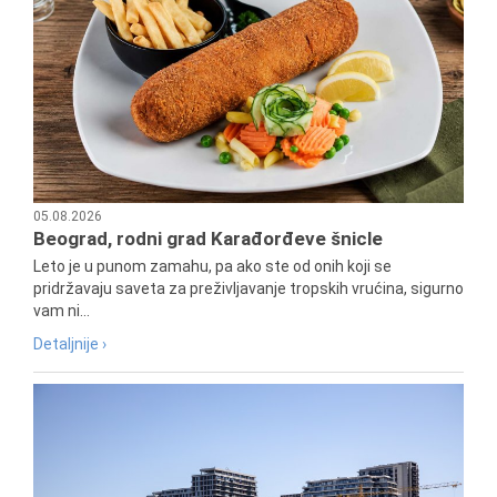
05.08.2026
Beograd, rodni grad Karađorđeve šnicle
Leto je u punom zamahu, pa ako ste od onih koji se
pridržavaju saveta za preživljavanje tropskih vrućina, sigurno
vam ni...
Detaljnije ›