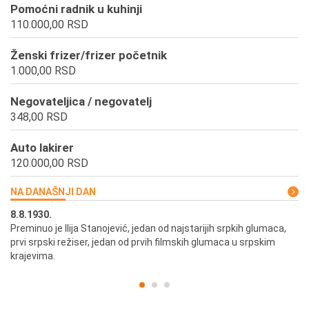
Pomoćni radnik u kuhinji
110.000,00 RSD
Ženski frizer/frizer početnik
1.000,00 RSD
Negovateljica / negovatelj
348,00 RSD
Auto lakirer
120.000,00 RSD
NA DANAŠNJI DAN
8.8.1930.
8.
Preminuo je Ilija Stanojević, jedan od najstarijih srpkih glumaca,
U 
prvi srpski režiser, jedan od prvih filmskih glumaca u srpskim
krajevima.