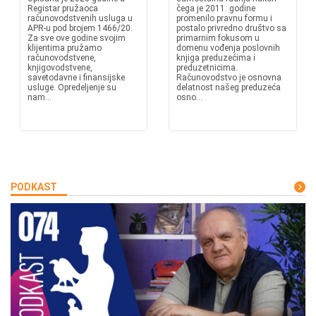
Registar pružaoca
čega je 2011. godine
računovodstvenih usluga u
promenilo pravnu formu i
APR-u pod brojem 1466/20.
postalo privredno društvo sa
Za sve ove godine svojim
primarnim fokusom u
klijentima pružamo
domenu vođenja poslovnih
računovodstvene,
knjiga preduzećima i
knjigovodstvene,
preduzetnicima.
savetodavne i finansijske
Računovodstvo je osnovna
usluge. Opredeljenje su
delatnost našeg preduzeća
nam...
osno...
PODKAST