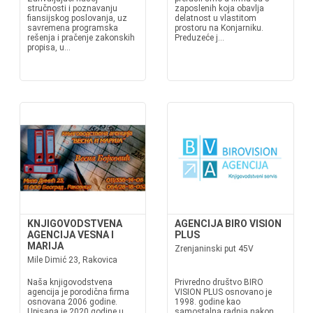
stručnosti i poznavanju
zaposlenih koja obavlja
fiansijskog poslovanja, uz
delatnost u vlastitom
savremena programska
prostoru na Konjarniku.
rešenja i pračenje zakonskih
Preduzeće j...
propisa, u...
KNJIGOVODSTVENA
AGENCIJA BIRO VISION
AGENCIJA VESNA I
PLUS
MARIJA
Zrenjaninski put 45V
Mile Dimić 23, Rakovica
Naša knjigovodstvena
Privredno društvo BIRO
agencija je porodična firma
VISION PLUS osnovano je
osnovana 2006 godine.
1998. godine kao
Upisana je 2020 godine u
samostalna radnja nakon