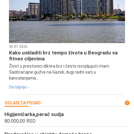
30.07.2026
Kako uskladiti brz tempo života u Beogradu sa
fitnes ciljevima
Život u prestonici diktira brz i često iscrpljujući ritam.
Saobraćajne gužve na Gazeli, dugi radni sati u
kancelarijama...
Detaljnije ›
OGLASI ZA POSAO
Higijeničarka,perač sudja
80.000,00 RSD