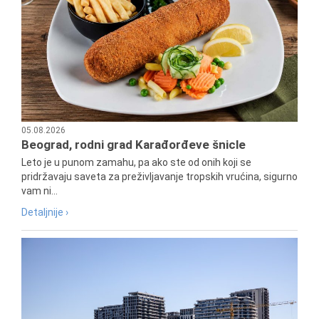
05.08.2026
Beograd, rodni grad Karađorđeve šnicle
Leto je u punom zamahu, pa ako ste od onih koji se
pridržavaju saveta za preživljavanje tropskih vrućina, sigurno
vam ni...
Detaljnije ›