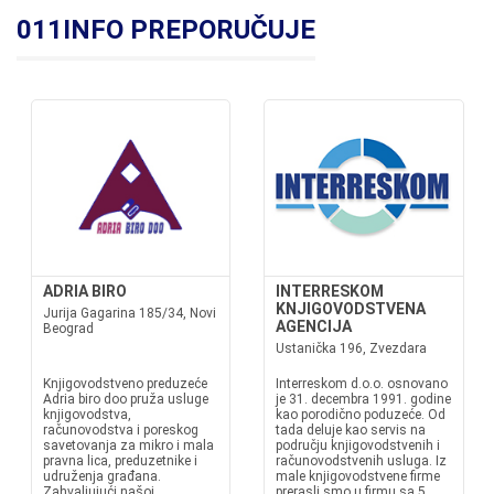
011INFO PREPORUČUJE
ADRIA BIRO
INTERRESKOM
KNJIGOVODSTVENA
Jurija Gagarina 185/34, Novi
AGENCIJA
Beograd
Ustanička 196, Zvezdara
Knjigovodstveno preduzeće
Interreskom d.o.o. osnovano
Adria biro doo pruža usluge
je 31. decembra 1991. godine
knjigovodstva,
kao porodično poduzeće. Od
računovodstva i poreskog
tada deluje kao servis na
savetovanja za mikro i mala
području knjigovodstvenih i
pravna lica, preduzetnike i
računovodstvenih usluga. Iz
udruženja građana.
male knjigovodstvene firme
Zahvaljujući našoj
prerasli smo u firmu sa 5