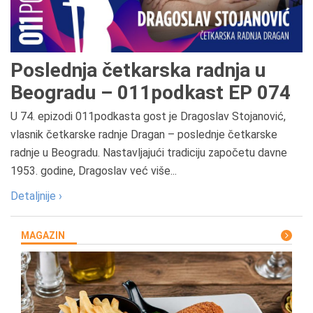
Poslednja četkarska radnja u
Beogradu – 011podkast EP 074
U 74. epizodi 011podkasta gost je Dragoslav Stojanović,
vlasnik četkarske radnje Dragan – poslednje četkarske
radnje u Beogradu. Nastavljajući tradiciju započetu davne
1953. godine, Dragoslav već više...
Detaljnije ›
MAGAZIN