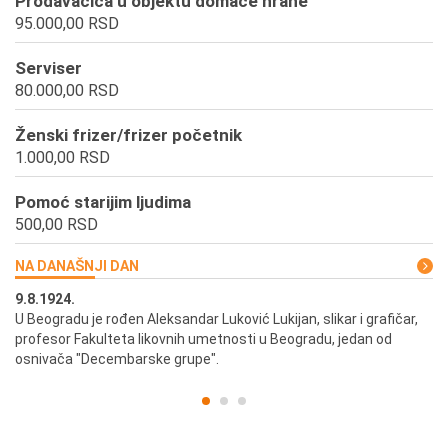
Prodavačica u objektu domaće hrane
95.000,00 RSD
Serviser
80.000,00 RSD
Ženski frizer/frizer početnik
1.000,00 RSD
Pomoć starijim ljudima
500,00 RSD
NA DANAŠNJI DAN
9.8.1924.
9.
U Beogradu je rođen Aleksandar Luković Lukijan, slikar i grafičar,
Pr
profesor Fakulteta likovnih umetnosti u Beogradu, jedan od
a,
osnivača "Decembarske grupe".