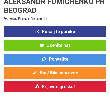
ALEKSANDR FOMICHENKO PR
BEOGRAD
Adresa:
Kraljice Natalije 11
Pošaljite poruku
Ocenite nas
Pohvalite
Bio / Bila sam ovde
Prijavite grešku!