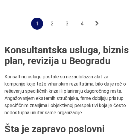
1
2
3
4
Konsultantska usluga, biznis
plan, revizija u Beogradu
Konsalting usluge postale su nezaobilazan alat za
kompanije koje teže vrhunskim rezultatima, bilo da je reč o
rešavanju specifičnih kriza ili planiranju dugoročnog rasta.
Angažovanjem eksternih stručnjaka, firme dobijaju pristup
specifičnim znanjima i objektivnoj perspektivi koja je često
nedostupna unutar same organizacije.
Šta je zapravo poslovni