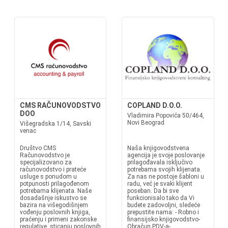
CMS RAČUNOVODSTVO
COPLAND D.O.O.
DOO
Vladimira Popovića 50/464,
Novi Beograd
Višegradska 1/14, Savski
venac
Društvo CMS
Naša knjigovodstvena
Računovodstvo je
agencija je svoje poslovanje
specijalizovano za
prilagođavala isključivo
računovodstvo i prateće
potrebama svojih klijenata.
usluge s ponudom u
Za nas ne postoje šabloni u
potpunosti prilagođenom
radu, već je svaki klijent
potrebama klijenata. Naše
poseban. Da bi sve
dosadašnje iskustvo se
funkcionisalo tako da Vi
bazira na višegodišnjem
budete zadovoljni, sledeće
vođenju poslovnih knjiga,
prepustite nama: - Robno i
praćenju i primeni zakonske
finansijsko knjigovodstvo-
regulative, sticanju poslovnih
Obračun PDV-a-...