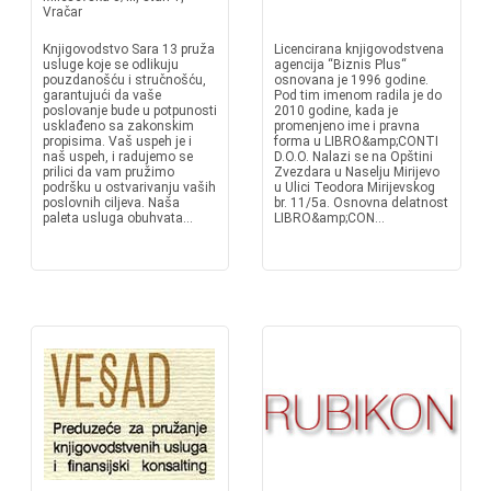
Vračar
Knjigovodstvo Sara 13 pruža
Licencirana knjigovodstvena
usluge koje se odlikuju
agencija “Biznis Plus“
pouzdanošću i stručnošću,
osnovana je 1996 godine.
garantujući da vaše
Pod tim imenom radila je do
poslovanje bude u potpunosti
2010 godine, kada je
usklađeno sa zakonskim
promenjeno ime i pravna
propisima. Vaš uspeh je i
forma u LIBRO&amp;CONTI
naš uspeh, i radujemo se
D.O.O. Nalazi se na Opštini
prilici da vam pružimo
Zvezdara u Naselju Mirijevo
podršku u ostvarivanju vaših
u Ulici Teodora Mirijevskog
poslovnih ciljeva. Naša
br. 11/5a. Osnovna delatnost
paleta usluga obuhvata...
LIBRO&amp;CON...