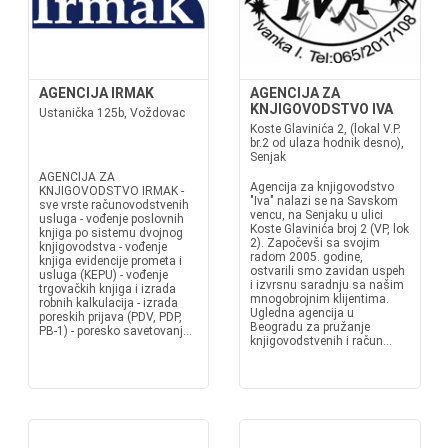
AGENCIJA IRMAK
AGENCIJA ZA
KNJIGOVODSTVO IVA
Ustanička 125b, Voždovac
Koste Glavinića 2, (lokal V.P.
br.2 od ulaza hodnik desno),
Senjak
AGENCIJA ZA
Agencija za knjigovodstvo
KNJIGOVODSTVO IRMAK -
"Iva" nalazi se na Savskom
sve vrste računovodstvenih
vencu, na Senjaku u ulici
usluga - vođenje poslovnih
Koste Glavinića broj 2 (VP, lok
knjiga po sistemu dvojnog
2). Započevši sa svojim
knjigovodstva - vođenje
radom 2005. godine,
knjiga evidencije prometa i
ostvarili smo zavidan uspeh
usluga (KEPU) - vođenje
i izvrsnu saradnju sa našim
trgovačkih knjiga i izrada
mnogobrojnim klijentima.
robnih kalkulacija - izrada
Ugledna agencija u
poreskih prijava (PDV, PDP,
Beogradu za pružanje
PB-1) - poresko savetovanj...
knjigovodstvenih i račun...