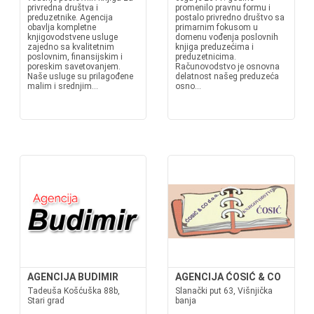
privredna društva i
promenilo pravnu formu i
preduzetnike. Agencija
postalo privredno društvo sa
obavlja kompletne
primarnim fokusom u
knjigovodstvene usluge
domenu vođenja poslovnih
zajedno sa kvalitetnim
knjiga preduzećima i
poslovnim, finansijskim i
preduzetnicima.
poreskim savetovanjem.
Računovodstvo je osnovna
Naše usluge su prilagođene
delatnost našeg preduzeća
malim i srednjim...
osno...
AGENCIJA BUDIMIR
AGENCIJA ĆOSIĆ & CO
Tadeuša Košćuška 88b,
Slanački put 63, Višnjička
Stari grad
banja