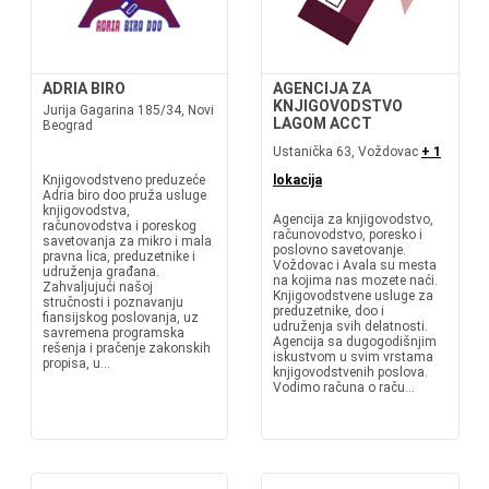
ADRIA BIRO
AGENCIJA ZA
KNJIGOVODSTVO
Jurija Gagarina 185/34, Novi
LAGOM ACCT
Beograd
Ustanička 63, Voždovac
+ 1
Knjigovodstveno preduzeće
lokacija
Adria biro doo pruža usluge
knjigovodstva,
Agencija za knjigovodstvo,
računovodstva i poreskog
računovodstvo, poresko i
savetovanja za mikro i mala
poslovno savetovanje.
pravna lica, preduzetnike i
Voždovac i Avala su mesta
udruženja građana.
na kojima nas mozete naći.
Zahvaljujući našoj
Knjigovodstvene usluge za
stručnosti i poznavanju
preduzetnike, doo i
fiansijskog poslovanja, uz
udruženja svih delatnosti.
savremena programska
Agencija sa dugogodišnjim
rešenja i pračenje zakonskih
iskustvom u svim vrstama
propisa, u...
knjigovodstvenih poslova.
Vodimo računa o raču...