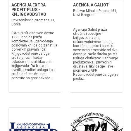
AGENCIJA EXTRA
AGENCIJA GALIOT
PROFIT PLUS -
Bulevar Mihaila Pupina 161,
KNJIGOVODSTVO
Novi Beograd
Privrednikovih pitomaca 11,
Borča
Agencija Galiot pruža
Extra profit osnovan davne
stručne i povoljne
1998. godine pruža
knjigovodstvene,
kompletne usluge vođenja
računovodstvene usluge,
poslovnih knjiga od zanatlija
kao i finansijsko i poresko
do velikih pravnih lica.
savetovanje već više od dve
Knjigovodstvene usluge
decenije. Naša široka paleta
pruža stručni kadar
usluga obuhvata: Osnivanje
ovlašćenih i sertifikovanih
preduzetnika i privrednih
knjigovođa. Da biste se
društava, likvidacije i sve
uverili u kvalitet usluga koje
promene u APR.
pruža naš stručni tim,
Računovodstvene usluge za
pozovite na gore navede...
preduz...