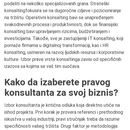
podeliti na nekoliko specijalizovanih grana. Strateški
konsaltingfokusira se na dugoročne ciljeve i pozicioniranje
na tržištu. Operativni konsalting bavi se unapređenjem
svakodnevnih procesa i produktivnosti, dok se finansijski
konsalting bavi upravljanjem rizicima, budžetiranjem i
investicijama. Takođe, sve je zastupljeniji IT konsalting, koji
pomaže firmama u digitalnoj transformaciji, kao i HR
konsalting, usmeren na razvoj ljudskih resursa i korporativne
kulture. Izbor prave vrste konsaltinga zavisi od specifičnih
izazova sa kojima se vaš tim suočava.
Kako da izaberete pravog
konsultanta za svoj biznis?
Izbor konsultanta je kritična odluka koja direktno utiče na
ishod projekta. Prvi korak je provera referenci i prethodnog
iskustva u vašoj industriji; pravi stručnjak treba da razume
specifičnosti vašeg tržišta. Drugi faktor je metodologija