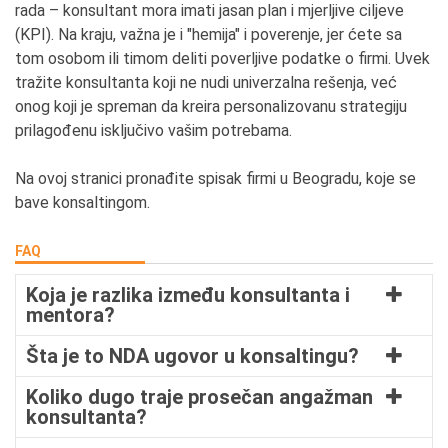
rada – konsultant mora imati jasan plan i mjerljive ciljeve
(KPI). Na kraju, važna je i "hemija" i poverenje, jer ćete sa
tom osobom ili timom deliti poverljive podatke o firmi. Uvek
tražite konsultanta koji ne nudi univerzalna rešenja, već
onog koji je spreman da kreira personalizovanu strategiju
prilagođenu isključivo vašim potrebama.
Na ovoj stranici pronađite spisak firmi u Beogradu, koje se
bave konsaltingom.
FAQ
Koja je razlika između konsultanta i
mentora?
Šta je to NDA ugovor u konsaltingu?
Koliko dugo traje prosečan angažman
konsultanta?