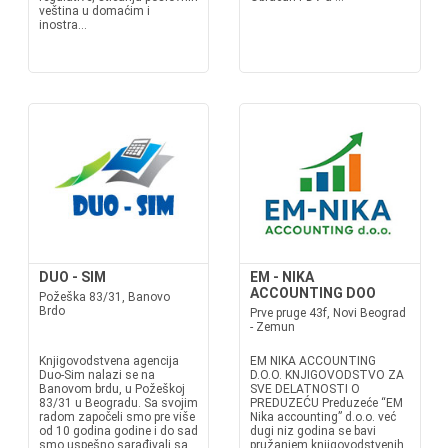
veština u domaćim i
inostra...
DUO - SIM
EM - NIKA
ACCOUNTING DOO
Požeška 83/31, Banovo
Brdo
Prve pruge 43f, Novi Beograd
- Zemun
Knjigovodstvena agencija
EM NIKA ACCOUNTING
Duo-Sim nalazi se na
D.O.O. KNJIGOVODSTVO ZA
Banovom brdu, u Požeškoj
SVE DELATNOSTI O
83/31 u Beogradu. Sa svojim
PREDUZEĆU Preduzeće “EM
radom započeli smo pre više
Nika accounting” d.o.o. već
od 10 godina godine i do sad
dugi niz godina se bavi
smo uspešno sarađivali sa
pružanjem knjigovodstvenih