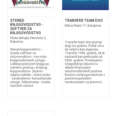
STENED
TRANSFER TEAM DOO
KNJIGOVODSTVO -
Milica Rakić 17, Batajnica
SOFTVER ZA
KNJIGOVODSTVO
Pilota Mihajla Petrovića 3,
Rakovica
Transfer team doo postoji
dugi niz godina. Počeli smo
Stened knjigovodstvo :-
da radimo kao Agencija
izrada softvera za
Transfer 1998. godine, da bi
računovodstvo - sve vrste
nastavili kao preduzeće od
knjigovodstvenih usluga -
2006. godine. Posedujemo
vođenje poslovnih knjiga po
višegodišnje iskustvo u
sistemu prostog i dvojnog
oblasti finansijsko
knjigovodstva - prijava i
računovodstvenih poslova.
odjava radnika - overa staža
Bavimo se kjnigovodstvom i
- savetodavne i konsultanske
poslovno-poreskim
usluge - fakturisanje - izrada
savetovanjem za pravna li...
završnih računa