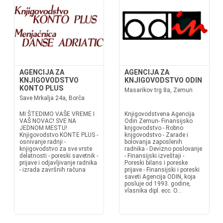
AGENCIJA ZA
AGENCIJA ZA
KNJIGOVODSTVO
KNJIGOVODSTVO ODIN
KONTO PLUS
Masarikov trg 8a, Zemun
Save Mrkalja 24a, Borča
MI ŠTEDIMO VAŠE VREME I
Knjigovodstvena Agencija
VAŠ NOVAC! SVE NA
Odin Zemun- Finansijsko
JEDNOM MESTU!
knjgovodstvo - Robno
Knjigovodstvo KONTE PLUS -
knjgovodstvo - Zarade i
osnivanje radnji -
bolovanja zaposlenih
knjigovodstvo za sve vrste
radnika - Devizno poslovanje
delatnosti - poreski savetnik -
- Finansijski izveštaji -
prijave i odjavljivanje radnika
Poreski bilans i poreske
- izrada završnih računa
prijave - Finansijski i poreski
saveti Agencija ODIN, koja
posluje od 1993. godine,
vlasnika dipl. ecc. O...