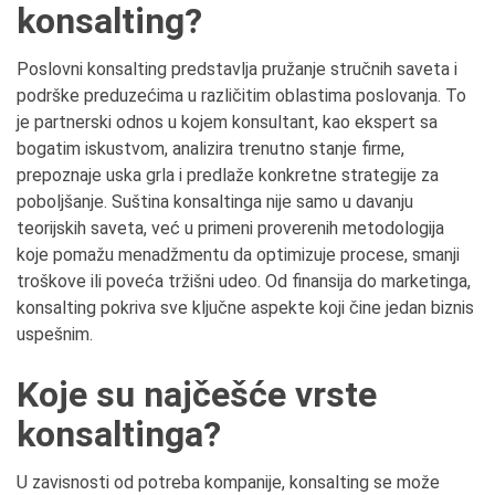
konsalting?
Poslovni konsalting predstavlja pružanje stručnih saveta i
podrške preduzećima u različitim oblastima poslovanja. To
je partnerski odnos u kojem konsultant, kao ekspert sa
bogatim iskustvom, analizira trenutno stanje firme,
prepoznaje uska grla i predlaže konkretne strategije za
poboljšanje. Suština konsaltinga nije samo u davanju
teorijskih saveta, već u primeni proverenih metodologija
koje pomažu menadžmentu da optimizuje procese, smanji
troškove ili poveća tržišni udeo. Od finansija do marketinga,
konsalting pokriva sve ključne aspekte koji čine jedan biznis
uspešnim.
Koje su najčešće vrste
konsaltinga?
U zavisnosti od potreba kompanije, konsalting se može