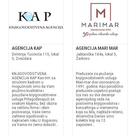
AGENCIJA KAP
AGENCIJA MARI MAR
Dimitrija Tucovića 115, lokal
Jablanička 184a, lokal 5,
5, Zvezdara
Žarkovo
KNJIGOVODSTVENA
Preduzeće za pružanje
AGENCIJA KAP Kao tim sa
knjigovodstvenih usluga
stručnim kadrom u
Mari-mar doo osnovano je
mogućnosti smo da Vam
1991. godine. Kao porodično
pružimo kvalitetne i
preduzeće uspešno posluje.
pouzdane knjigovodstvene
Iza nas su dve decenije
usluge.Prilagođavajući se
agencijskog rada na
svakom klijentu, bez obzira
poslovima knjigovodstva i
na veličinu firme i obim
konsaltinga u vremenima
poslovanja, Vaše ćemo
koja su bila, najblaže rečeno,
zahteve ispoštovati u
dinamična.Danas smo
najkraćem roku.U dogovoru
kolektiv koji sa 12
sa Vama mi ćemo dolaziti...
zaposleni...