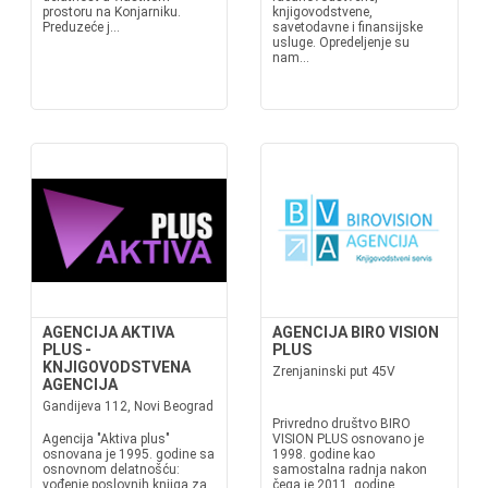
prostoru na Konjarniku.
knjigovodstvene,
Preduzeće j...
savetodavne i finansijske
usluge. Opredeljenje su
nam...
AGENCIJA AKTIVA
AGENCIJA BIRO VISION
PLUS -
PLUS
KNJIGOVODSTVENA
Zrenjaninski put 45V
AGENCIJA
Gandijeva 112, Novi Beograd
Privredno društvo BIRO
Agencija "Aktiva plus"
VISION PLUS osnovano je
osnovana je 1995. godine sa
1998. godine kao
osnovnom delatnošću:
samostalna radnja nakon
vođenje poslovnih knjiga za
čega je 2011. godine