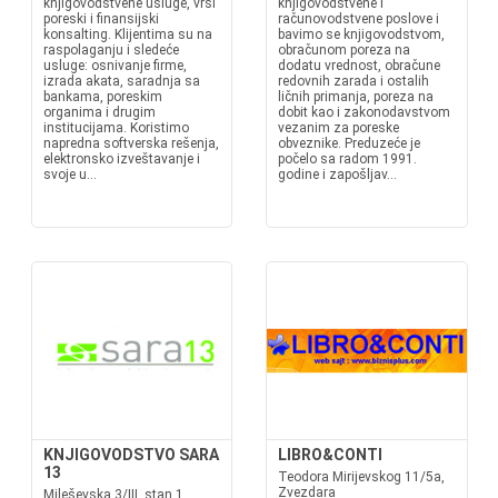
knjigovodstvene usluge, vrši
knjigovodstvene i
poreski i finansijski
računovodstvene poslove i
konsalting. Klijentima su na
bavimo se knjigovodstvom,
raspolaganju i sledeće
obračunom poreza na
usluge: osnivanje firme,
dodatu vrednost, obračune
izrada akata, saradnja sa
redovnih zarada i ostalih
bankama, poreskim
ličnih primanja, poreza na
organima i drugim
dobit kao i zakonodavstvom
institucijama. Koristimo
vezanim za poreske
napredna softverska rešenja,
obveznike. Preduzeće je
elektronsko izveštavanje i
počelo sa radom 1991.
svoje u...
godine i zapošljav...
KNJIGOVODSTVO SARA
LIBRO&CONTI
13
Teodora Mirijevskog 11/5a,
Zvezdara
Mileševska 3/III, stan 1,