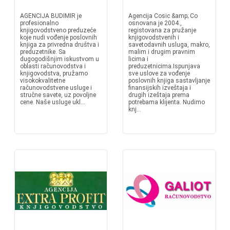
AGENCIJA BUDIMIR je
Agencija Cosic &amp; Co
profesionalno
osnovana je 2004.,
knjigovodstveno preduzeće
registovana za pružanje
koje nudi vođenje poslovnih
knjigovodstvenih i
knjiga za privredna društva i
savetodavnih usluga, makro,
preduzetnike. Sa
malim i drugim pravnim
dugogodišnjim iskustvom u
licima i
oblasti računovodstva i
preduzetnicima.Ispunjava
knjigovodstva, pružamo
sve uslove za vođenje
visokokvalitetne
poslovnih knjiga sastavljanje
računovodstvene usluge i
finansijskih izveštaja i
stručne savete, uz povoljne
drugih izeštaja prema
cene. Naše usluge ukl...
potrebama klijenta. Nudimo
knj...