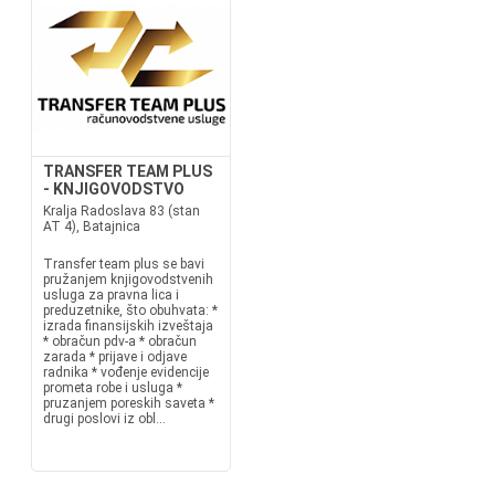
TRANSFER TEAM PLUS
- KNJIGOVODSTVO
Kralja Radoslava 83 (stan
AT 4), Batajnica
Transfer team plus se bavi
pružanjem knjigovodstvenih
usluga za pravna lica i
preduzetnike, što obuhvata: *
izrada finansijskih izveštaja
* obračun pdv-a * obračun
zarada * prijave i odjave
radnika * vođenje evidencije
prometa robe i usluga *
pruzanjem poreskih saveta *
drugi poslovi iz obl...