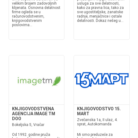
velikim brojem zadovoljnih
usluga za sve delatnosti,
klijenata. Osnovna delatnost
kako za pravna lica, tako za
firme ogleda se u
sve ugostiteljske, zanatske
računovodstvenim,
radnje, menjačnice i ostale
knjigovodstvenim
delatnosti. Dokaz nešeg u...
poslovima...
KNJIGOVODSTVENA
KNJIGOVODSTVO 15.
AGENCIJA IMAGE TM
MART
DOO
Zvečanska 1a, II ulaz, 4.
sprat, Autokomanda
Bokeljska 5, Vračar
Od 1992. godine pruža
Mi smo preduzeće za