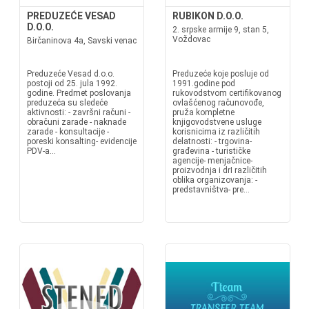
PREDUZEĆE VESAD
RUBIKON D.O.O.
D.O.O.
2. srpske armije 9, stan 5,
Voždovac
Birčaninova 4a, Savski venac
Preduzeće Vesad d.o.o.
Preduzeće koje posluje od
postoji od 25. jula 1992.
1991.godine pod
godine. Predmet poslovanja
rukovodstvom certifikovanog
preduzeća su sledeće
ovlašćenog računovođe,
aktivnosti: - završni računi -
pruža kompletne
obračuni zarade - naknade
knjigovodstvene usluge
zarade - konsultacije -
korisnicima iz različitih
poreski konsalting- evidencije
delatnosti: - trgovina-
PDV-a...
građevina - turističke
agencije- menjačnice-
proizvodnja i drI različitih
oblika organizovanja: -
predstavništva- pre...