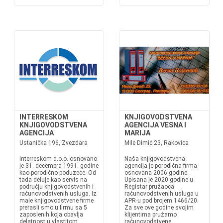
INTERRESKOM
KNJIGOVODSTVENA
KNJIGOVODSTVENA
AGENCIJA VESNA I
AGENCIJA
MARIJA
Ustanička 196, Zvezdara
Mile Dimić 23, Rakovica
Interreskom d.o.o. osnovano
Naša knjigovodstvena
je 31. decembra 1991. godine
agencija je porodična firma
kao porodično poduzeće. Od
osnovana 2006 godine.
tada deluje kao servis na
Upisana je 2020 godine u
području knjigovodstvenih i
Registar pružaoca
računovodstvenih usluga. Iz
računovodstvenih usluga u
male knjigovodstvene firme
APR-u pod brojem 1466/20.
prerasli smo u firmu sa 5
Za sve ove godine svojim
zaposlenih koja obavlja
klijentima pružamo
delatnost u vlastitom
računovodstvene,