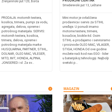
PRODAJNI CENTAR
Zrenjaninski put 120, Borča
Smederevski put 13, Leštane
PRODAJA: motornih testera,
Mini motor je ovlašćena
kosilica, trimera, pumpi za vodu,
prodavnica i servis za STIHL
agregata, delova, opreme i
uređaje. U ponudi imamo
potrošnog materijala. SERVIS:
motorne testere, trimere,
motornih testera, kosilica,
kosačice, bicikle itd. Osim
trimera, delova, opreme i
STIHL-a prodajemo i servisiramo
potrošnog materijala marke
i proizvode OLEO MAC, VILAGER,
HUSQUARNA, PARTNER, STIHL,
STIGA, HONDA.Od ove godine
DOLNAR, OLEO MAC, VILEGER,
možete naći kod nas EGO - lider
MTD, IMT, HONDA, ALPINA,
u baterijskoj tehnologiji. Najbolji
JONSERED i sl. Za sv...
svetski p...
MAGAZIN