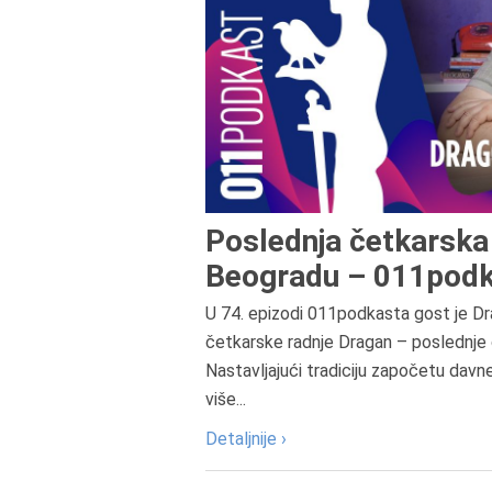
Poslednja četkarska 
Beogradu – 011podk
U 74. epizodi 011podkasta gost je Dr
četkarske radnje Dragan – poslednje 
Nastavljajući tradiciju započetu davn
više...
Detaljnije ›