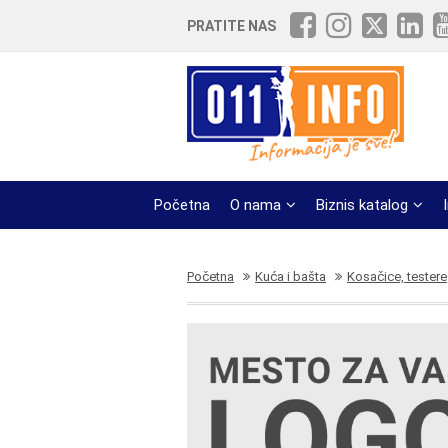
PRATITE NAS
Početna
O nama
Biznis katalog
Početna
Kuća i bašta
Kosačice, testere