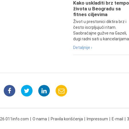
Kako uskladiti brz tempo
života u Beogradu sa
fitnes ciljevima
Život u prestonici diktira brz i
često iscrpljujući ritam.
Saobraćajne gužve na Gazeli,
dugi radni sati u kancelarijama.
Detaljnije ›
026 011info.com
O nama
Pravila korišćenja
Impressum
E-mail