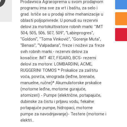
Prodavnica Agraroprema u svom prodajnom
programu ima sve za vrt i baštu, za selo i
grad. Ističe se u prodaji sitne mehanizacije u
oblasti poljoprivrede. U ponudi su rezervni
delovi za motokultivatore robnih marki: "IMT
504, 505, 506, 507, 509", "Labinprogres",
"Goldoni", "Toma Vinković", "Gorenje Muta",
"Benasi", "Valpadana", freze i noževi za freze
svih robnih marki.- rezervni delovi za
kosačice: IMT 407, FIGARO, BCS- rezerni
delovi za motore: LOMBARDINI, ACME,
RUGGERINI TOMOS * Prskalice za zaštitu
voća, povrća, vinograda (leđne, brenače,
manuelne, ručne)* Akumulatorske prskalice
(motorne leđne, motorne gurajuće,
atomizeri) - Pumpe (električne, potapajuće,
dubinske za čistu i prljavu vodu, fekalne
potapajuće pumpe, hidropaci, motorne
pumpe za navodnjavanje)- Testere (motorne i
elektri...