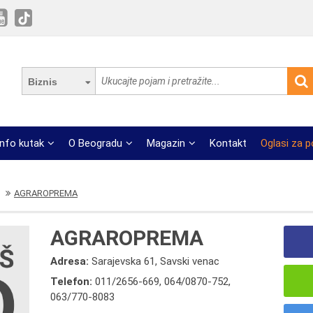
Biznis
Info kutak
O Beogradu
Magazin
Kontakt
Oglasi za 
AGRAROPREMA
AGRAROPREMA
Adresa:
Sarajevska 61, Savski venac
Telefon:
011/2656-669
,
064/0870-752
,
063/770-8083