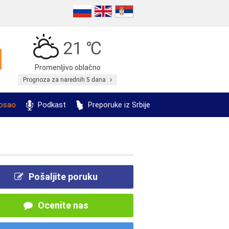
21 ℃
Promenljivo oblačno
Prognoza za narednih 5 dana
posao
Podkast
Preporuke iz Srbije
Pošaljite poruku
Ocenite nas