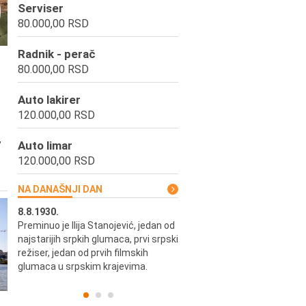
Serviser
80.000,00 RSD
Radnik - perač
80.000,00 RSD
Auto lakirer
120.000,00 RSD
,
Auto limar
120.000,00 RSD
NA DANAŠNJI DAN
8.8.1930.
8.8.1898.
Preminuo je Ilija Stanojević, jedan od
U Beogradu je rođen Pavle Biha
najstarijih srpkih glumaca, prvi srpski
književnik i izdavač.
skih
režiser, jedan od prvih filmskih
glumaca u srpskim krajevima.