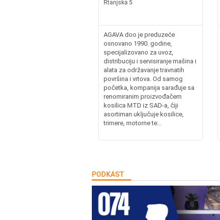
Rtanjska 5
AGAVA doo je preduzeće
osnovano 1990. godine,
specijalizovano za uvoz,
distribuciju i servisiranje mašina i
alata za održavanje travnatih
površina i vrtova. Od samog
početka, kompanija sarađuje sa
renomiranim proizvođačem
kosilica MTD iz SAD-a, čiji
asortiman uključuje kosilice,
trimere, motorne te...
PODKAST