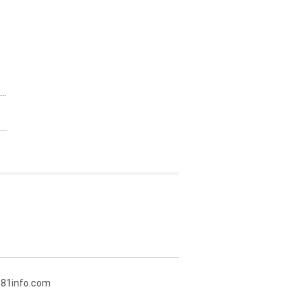
..
381info.com