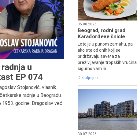
05.08.2026
Beograd, rodni grad
Karađorđeve šnicle
Leto je u punom zamahu, pa
ako ste od onih koji se
pridržavaju saveta za
preživljavanje tropskih vrućina
radnja u
sigurno vam ni...
ast EP 074
Detaljnije ›
agoslav Stojanović, vlasnik
8.8.2013.
četkarske radnje u Beogradu.
Preminuo je Dejan Kosanović,
e 1953. godine, Dragoslav već
istoričar filma, filmski reditelj,
profesor i dekan Fakulteta dram
umetnosti u Beogradu.
30.07.2026