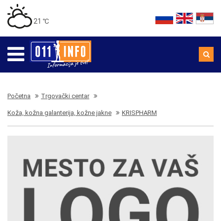
21 ℃
Početna
Trgovački centar
Koža, kožna galanterija, kožne jakne
KRISPHARM