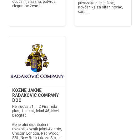
obuća nije važna, potvrda
privezaka za ključeve,
elegantne žene i...
novčanika za sitan novac,
čantr...
KOŽNE JAKNE
RADAKOVIĆ COMPANY
DOO
Nehruova 51, TC Piramida
plus, 1. sprat, lokal 46, Novi
Beograd
Generalni distributer i
uvoznik koznih jakni Aviatrix,
Unicorn London, Red Wood,
SRL, New Rock i dr. za Srbiju i