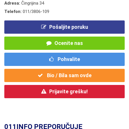
Adresa:
Čingrijina 34
Telefon:
011/3806-109
Pošaljite poruku
Ocenite nas
Pohvalite
Bio / Bila sam ovde
Prijavite grešku!
011INFO PREPORUČUJE