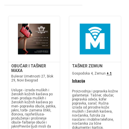
OBUĆAR I TAŠNER
TAŠNER ZEMUN
MAXA
Gospodska 4, Zemun
+ 1
Bulevar Umetnosti 27, blok
29, Novi Beograd
lokacija
Usluge:- izrada muških i
Proizvodnja i popravka kožne
ženskih kožnih kaiševa po
galanterije. Tašner, obućar,
meri- prodaja muških i
prepravka odeće, kofer
ženskih kožnih kaiševa po
popravka, sarač. Ručna
meri- popravka obuće, patika,
izrada od prirodne kože:
jakni, torbi- zamena štikli,
muških i ženskih kaiševa,
đonova, rajsferšlusa-
novčanika, futrola za
produženje i proširenje
naočare i mobilne telefone,
obuće- farbanje obuće i
novčanika za lične
jakniPreviše ljudi misli da
dokumente i kartice,