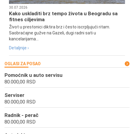
30.07.2026
Kako uskladiti brz tempo života u Beogradu sa
fitnes ciljevima
Život u prestonici diktira brz i često iscrpljujući ritam.
Saobraćajne gužve na Gazeli, dugi radni sati u
kancelarijama...
Detaljnije ›
OGLASI ZA POSAO
Pomoćnik u auto servisu
80.000,00 RSD
Serviser
80.000,00 RSD
Radnik - perač
80.000,00 RSD