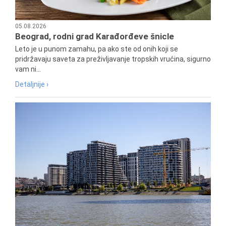
05.08.2026
Beograd, rodni grad Karađorđeve šnicle
Leto je u punom zamahu, pa ako ste od onih koji se
pridržavaju saveta za preživljavanje tropskih vrućina, sigurno
vam ni...
Detaljnije ›