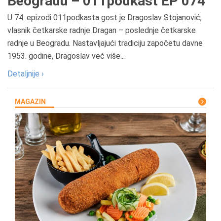
Beogradu – 011podkast EP 074
U 74. epizodi 011podkasta gost je Dragoslav Stojanović,
vlasnik četkarske radnje Dragan – poslednje četkarske
radnje u Beogradu. Nastavljajući tradiciju započetu davne
1953. godine, Dragoslav već više...
Detaljnije ›
MAGAZIN