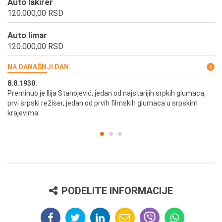
Auto lakirer
120.000,00 RSD
Auto limar
120.000,00 RSD
NA DANAŠNJI DAN
8.8.1930.
8.
Preminuo je Ilija Stanojević, jedan od najstarijih srpkih glumaca,
U 
prvi srpski režiser, jedan od prvih filmskih glumaca u srpskim
krajevima.
PODELITE INFORMACIJE