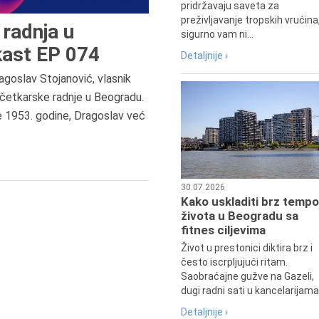
pridržavaju saveta za
preživljavanje tropskih vrućina
radnja u
sigurno vam ni...
ast EP 074
Detaljnije ›
agoslav Stojanović, vlasnik
8.8.2013.
četkarske radnje u Beogradu.
Preminuo je Dejan Kosanović,
e 1953. godine, Dragoslav već
istoričar filma, filmski reditelj,
profesor i dekan Fakulteta dram
umetnosti u Beogradu.
30.07.2026
Kako uskladiti brz tempo
života u Beogradu sa
fitnes ciljevima
Život u prestonici diktira brz i
često iscrpljujući ritam.
Saobraćajne gužve na Gazeli,
dugi radni sati u kancelarijama.
Detaljnije ›