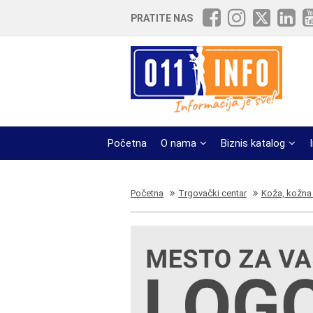
PRATITE NAS
Početna
O nama
Biznis katalog
Početna
Trgovački centar
Koža, kožna 