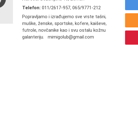
Telefon:
011/2617-957
,
065/9771-212
Popravljamo i izrađujemo sve vrste tašni,
muške, ženske, sportske, kofere, kaiševe,
futrole, novčanike kao i svu ostalu kožnu
galanteriju. mimigolub@gmail.com