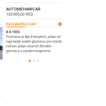
,
AUTOMEHANICAR
120.000,00 RSD
NA DANAŠNJI DAN
8.8.1930.
8.8.1898.
Preminuo je Ilija Stanojević, jedan od
U Beogradu je rođen Pavle Biha
najstarijih srpkih glumaca, prvi srpski
književnik i izdavač.
skih
režiser, jedan od prvih filmskih
glumaca u srpskim krajevima.
..