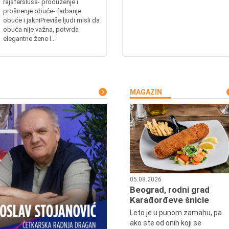
rajsferšlusa- produženje i
proširenje obuće- farbanje
obuće i jakniPreviše ljudi misli da
obuća nije važna, potvrda
elegantne žene i...
MAGAZIN
05.08.2026
Beograd, rodni grad
Karađorđeve šnicle
Leto je u punom zamahu, pa
ako ste od onih koji se