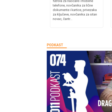
futrola za naočare i mobilne
telefone, novčanika za lične
dokumente i kartice, privezaka
za ključeve, novčanika za sitan
novac, čantr...
PODKAST