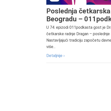
Poslednja četkarska 
Beogradu – 011podk
U 74. epizodi 011podkasta gost je Dr
četkarske radnje Dragan – poslednje 
Nastavljajući tradiciju započetu davn
više...
Detaljnije ›