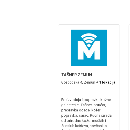
TAŠNER ZEMUN
Gospodska 4, Zemun
+ 1 lokacija
Proizvodnja i popravka kožne
galanterije. Tašner, obućar,
prepravka odeće, kofer
popravka, sarač. Ručna izrada
od prirodne kože: muških i
ženskih kaiševa, novčanika,