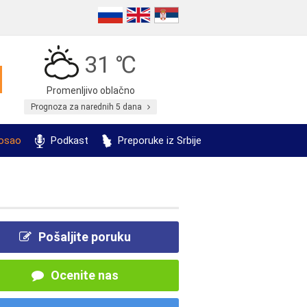
31 ℃
Promenljivo oblačno
Prognoza za narednih 5 dana
posao
Podkast
Preporuke iz Srbije
Pošaljite poruku
Ocenite nas