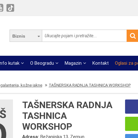
Biznis
Info kutak
O Beogradu
Magazin
Kontakt
Oglasi za 
galanterija, kožne jakne
TAŠNERSKA RADNJA TASHNICA WORKSHOP
TAŠNERSKA RADNJA
TASHNICA
WORKSHOP
Adresa:
Bežanijska 13, Zemun