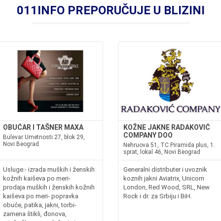
011INFO PREPORUČUJE U BLIZINI
OBUĆAR I TAŠNER MAXA
KOŽNE JAKNE RADAKOVIĆ
COMPANY DOO
Bulevar Umetnosti 27, blok 29,
Novi Beograd
Nehruova 51, TC Piramida plus, 1.
sprat, lokal 46, Novi Beograd
Usluge:- izrada muških i ženskih
Generalni distributer i uvoznik
kožnih kaiševa po meri-
koznih jakni Aviatrix, Unicorn
prodaja muških i ženskih kožnih
London, Red Wood, SRL, New
kaiševa po meri- popravka
Rock i dr. za Srbiju i BiH.
obuće, patika, jakni, torbi-
zamena štikli, đonova,