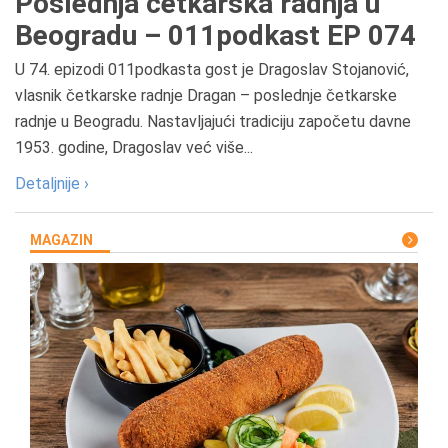
Poslednja četkarska radnja u
Beogradu – 011podkast EP 074
U 74. epizodi 011podkasta gost je Dragoslav Stojanović,
vlasnik četkarske radnje Dragan – poslednje četkarske
radnje u Beogradu. Nastavljajući tradiciju započetu davne
1953. godine, Dragoslav već više...
Detaljnije ›
MAGAZIN