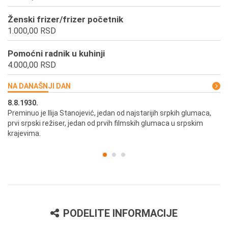
Ženski frizer/frizer početnik
1.000,00 RSD
Pomoćni radnik u kuhinji
4.000,00 RSD
NA DANAŠNJI DAN
8.8.1930.
8.
Preminuo je Ilija Stanojević, jedan od najstarijih srpkih glumaca,
U 
prvi srpski režiser, jedan od prvih filmskih glumaca u srpskim
krajevima.
PODELITE INFORMACIJE