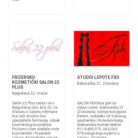
FRIZERSKO
STUDIO LEPOTE FIDI
KOZMETIČKI SALON 22
Đakovačka 21, Zvezdara
PLUS
Njegoševa 22, Vračar
Salon 22 Plus nalazi se u
SALON FIDIUlica gde se
Njegoševoj ulici, broj 22, na
nalazi salon: Đakovačka 21
Vračaru.U salonu tretmane
(Zvezdara), tačnije kod pijace
lica radi stručno lice
Đeram, nedaleko od Vukovog
specijalista farmacije, odsek
spomenika i Bulevara kralja
kozmetolog-kozmetičar.
Aleksandra.Kontak telefon:
Pružamo Vam sledeće vrste
011/6450-375, 063/262-
kozmetičkih i frizerskih
575Usluge koje nudimo u
usluga: Kozmetičke usluge: -
salonu:- frizerske-