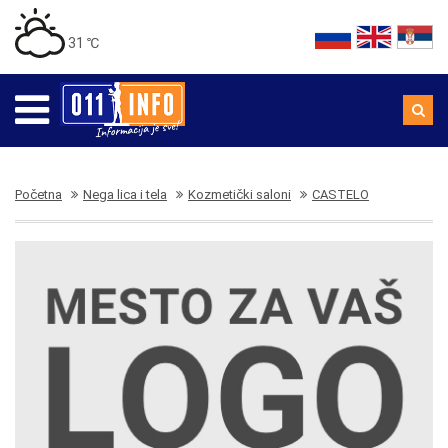
31 ℃
Početna
Nega lica i tela
Kozmetički saloni
CASTELO