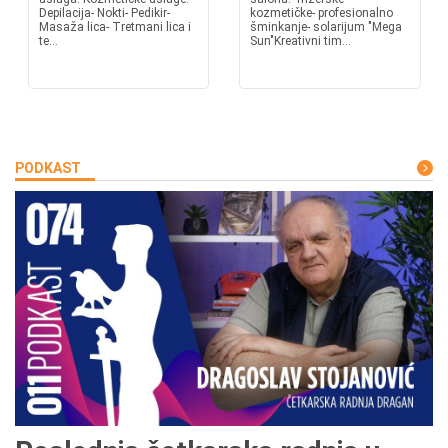
Depilacija- Nokti- Pedikir-
kozmetičke- profesionalno
Masaža lica- Tretmani lica i
šminkanje- solarijum "Mega
te...
Sun"Kreativni tim...
PODKAST