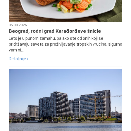
05.08.2026
Beograd, rodni grad Karađorđeve šnicle
Leto je u punom zamahu, pa ako ste od onih koji se
pridržavaju saveta za preživljavanje tropskih vrućina, sigurno
vam ni...
Detaljnije ›