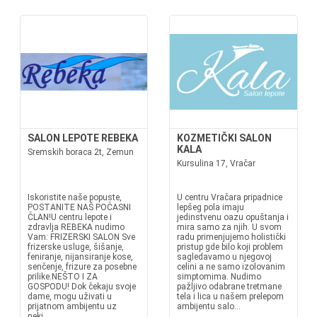
SALON LEPOTE REBEKA
KOZMETIČKI SALON
KALA
Sremskih boraca 2t, Zemun
Kursulina 17, Vračar
Iskoristite naše popuste,
U centru Vračara pripadnice
POSTANITE NAŠ POČASNI
lepšeg pola imaju
ČLAN!U centru lepote i
jedinstvenu oazu opuštanja i
zdravlja REBEKA nudimo
mira samo za njih. U svom
Vam: FRIZERSKI SALON Sve
radu primenjujemo holistički
frizerske usluge, šišanje,
pristup gde bilo koji problem
feniranje, nijansiranje kose,
sagledavamo u njegovoj
senčenje, frizure za posebne
celini a ne samo izolovanim
prilike.NEŠTO I ZA
simptomima. Nudimo
GOSPODU! Dok čekaju svoje
pažljivo odabrane tretmane
dame, mogu uživati u
tela i lica u našem prelepom
prijatnom ambijentu uz
ambijentu salo...
neki...