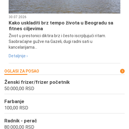
30.07.2026
Kako uskladiti brz tempo života u Beogradu sa
fitnes ciljevima
Život u prestonici diktira brz i često iscrpljujući ritam.
Saobraćajne gužve na Gazeli, dugi radni sati u
kancelarijama...
Detaljnije ›
OGLASI ZA POSAO
Ženski frizer/frizer početnik
50.000,00 RSD
Farbanje
100,00 RSD
Radnik - perač
80.000,00 RSD