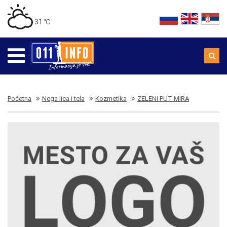
31 ℃
Početna
Nega lica i tela
Kozmetika
ZELENI PUT MIRA