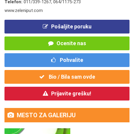
Telefon:
011/339-1267
,
064/1175-273
www.zeleniput.com
Pošaljite poruku
Ocenite nas
Pohvalite
Bio / Bila sam ovde
Prijavite grešku!
MESTO ZA GALERIJU