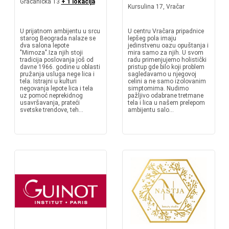
Gračanička 13
+ 1 lokacija
Kursulina 17, Vračar
U prijatnom ambijentu u srcu
U centru Vračara pripadnice
starog Beograda nalaze se
lepšeg pola imaju
dva salona lepote
jedinstvenu oazu opuštanja i
"Mimoza".Iza njih stoji
mira samo za njih. U svom
tradicija poslovanja još od
radu primenjujemo holistički
davne 1966. godine u oblasti
pristup gde bilo koji problem
pružanja usluga nege lica i
sagledavamo u njegovoj
tela. Istrajni u kulturi
celini a ne samo izolovanim
negovanja lepote lica i tela
simptomima. Nudimo
uz pomoć neprekidnog
pažljivo odabrane tretmane
usavršavanja, prateći
tela i lica u našem prelepom
svetske trendove, teh...
ambijentu salo...