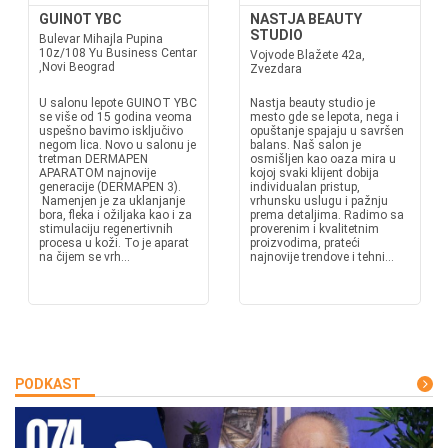
GUINOT YBC
NASTJA BEAUTY
STUDIO
Bulevar Mihajla Pupina
10z/108 Yu Business Centar
Vojvode Blažete 42a,
,Novi Beograd
Zvezdara
U salonu lepote GUINOT YBC
Nastja beauty studio je
se više od 15 godina veoma
mesto gde se lepota, nega i
uspešno bavimo isključivo
opuštanje spajaju u savršen
negom lica. Novo u salonu je
balans. Naš salon je
tretman DERMAPEN
osmišljen kao oaza mira u
APARATOM najnovije
kojoj svaki klijent dobija
generacije (DERMAPEN 3).
individualan pristup,
Namenjen je za uklanjanje
vrhunsku uslugu i pažnju
bora, fleka i ožiljaka kao i za
prema detaljima. Radimo sa
stimulaciju regenertivnih
proverenim i kvalitetnim
procesa u koži. To je aparat
proizvodima, prateći
na čijem se vrh...
najnovije trendove i tehni...
PODKAST