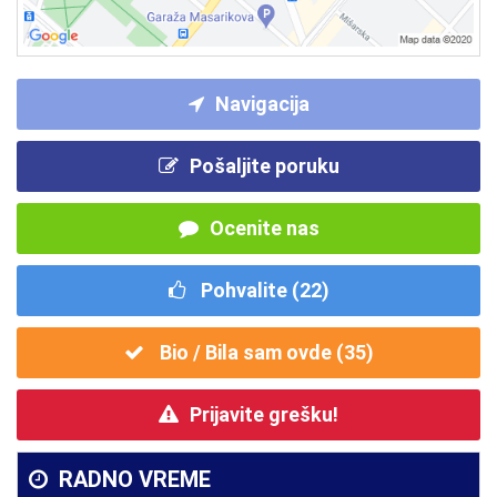
Navigacija
Pošaljite poruku
Ocenite nas
Pohvalite (
22
)
Bio / Bila sam ovde (
35
)
Prijavite grešku!
RADNO VREME