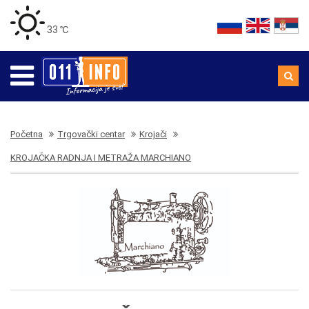
33 ℃
Početna
Trgovački centar
Krojači
KROJAČKA RADNJA I METRAŽA MARCHIANO