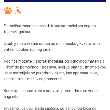
Porodična zanatska manufaktura sa tradicijom dugom
trideset godina.
Izrađujemo unikatnu odeću po meri, visokog kvaliteta, sa
velikim udelom ručnog rada.
Kod nas mozete i izabrati materijal, od osnovnog materijala
- štof do pomoćnog - postava, lepljivo platno... Imamo širok
izbor materijala od prirodnih vlakana, kao npr. vuna, svila,
kasmir..., kao i mešavine pomenutih.
Korekcije na postojećim odevnim predmetima su verne
originalu.
Pruzamo i uslugu izrade sablona, od osnovnog kroja do