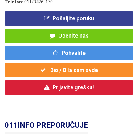
Telefon:
011/3476-170
Pošaljite poruku
Ocenite nas
Pohvalite
Bio / Bila sam ovde
Prijavite grešku!
011INFO PREPORUČUJE