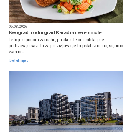
05.08.2026
Beograd, rodni grad Karađorđeve šnicle
Leto je u punom zamahu, pa ako ste od onih koji se
pridržavaju saveta za preživljavanje tropskih vrućina, sigurno
vam ni...
Detaljnije ›