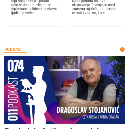
šiju najpre oni čiji posao
Naša ponuda obuhvata
nalaže da budu elegantni:
skraćivanje, šivenje po meri,
diplomate, političari, poslovni
zamenu rajsfešlusa, obradu
ljudi koji vode r...
ćebadi i zavesa, kore...
PODKAST