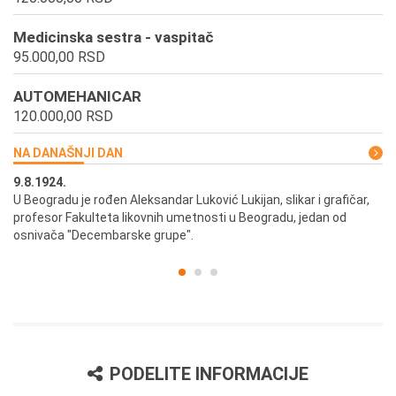
Medicinska sestra - vaspitač
95.000,00 RSD
AUTOMEHANICAR
120.000,00 RSD
NA DANAŠNJI DAN
9.8.1924.
9.
U Beogradu je rođen Aleksandar Luković Lukijan, slikar i grafičar,
Pr
profesor Fakulteta likovnih umetnosti u Beogradu, jedan od
a,
osnivača "Decembarske grupe".
PODELITE INFORMACIJE