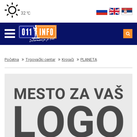
32 ℃
Početna
Trgovački centar
Krojači
PLANETA