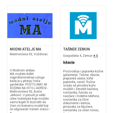
MODNI ATELJE MA
TAŠNER ZEMUN
Mestrovićeva 50, Voždovac
Gospodska 4, Zemun
+ 1
lokacija
U Modnom ateljeu
Proizvodnja i popravka kožne
MA možete dobiti
galanterije. Tašner, obućar,
najprofesionalnije usluge
prepravka odeće, kofer
kada je u pitanju Vaša
popravka, sarač. Ručna
garderoba. POSTOJIMO 40
izrada od prirodne kože:
GODINA NA ISTOJ ADRESI -
muških i ženskih kaiševa,
Meštrovićeva 50, Braće
novčanika, futrola za
Jerković. U ponudi je veliki
naočare i mobilne telefone,
izbor materijala koje možete
novčanika za lične
samo kupiti ili dozvoliti da
dokumente i kartice,
Vam mi kreiramo model koji
privezaka za ključeve,
će odgovarati Vašem stasu i
novčanika za sitan novac,
a...