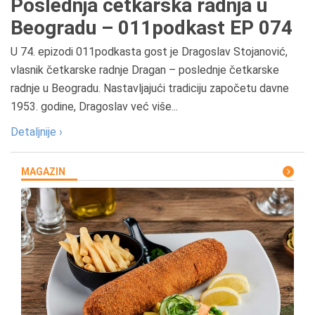
Poslednja četkarska radnja u
Beogradu – 011podkast EP 074
U 74. epizodi 011podkasta gost je Dragoslav Stojanović,
vlasnik četkarske radnje Dragan – poslednje četkarske
radnje u Beogradu. Nastavljajući tradiciju započetu davne
1953. godine, Dragoslav već više...
Detaljnije ›
MAGAZIN