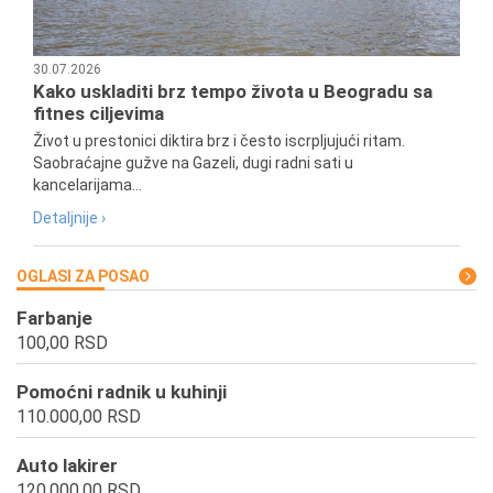
30.07.2026
Kako uskladiti brz tempo života u Beogradu sa
fitnes ciljevima
Život u prestonici diktira brz i često iscrpljujući ritam.
Saobraćajne gužve na Gazeli, dugi radni sati u
kancelarijama...
Detaljnije ›
OGLASI ZA POSAO
Farbanje
100,00 RSD
Pomoćni radnik u kuhinji
110.000,00 RSD
Auto lakirer
120.000,00 RSD