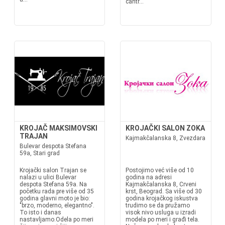
čantr...
KROJAČ MAKSIMOVSKI
KROJAČKI SALON ZOKA
TRAJAN
Kajmakčalanska 8, Zvezdara
Bulevar despota Stefana
59a, Stari grad
Krojački salon Trajan se
Postojimo već više od 10
nalazi u ulici Bulevar
godina na adresi
despota Stefana 59a. Na
Kajmakčalanska 8, Crveni
početku rada pre više od 35
krst, Beograd. Sa više od 30
godina glavni moto je bio:
godina krojačkog iskustva
"brzo, moderno, elegantno".
trudimo se da pružamo
To isto i danas
visok nivo usluga u izradi
nastavljamo.Odela po meri
modela po meri i građi tela.