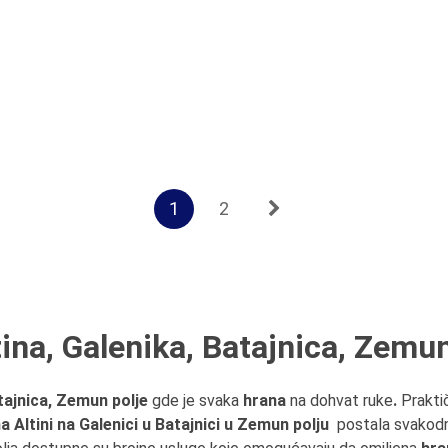
1
2
ina, Galenika, Batajnica, Zemun
atajnica, Zemun polje
gde je svaka
hrana
na dohvat ruke
.
Prakti
 Altini na Galenici u Batajnici u Zemun polju
postala svakodnev