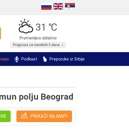
31 ℃
Promenljivo oblačno
Prognoza za narednih 5 dana
posao
Podkast
Preporuke iz Srbije
Zemun polju Beograd
ENE
PRIKAŽI NA MAPI