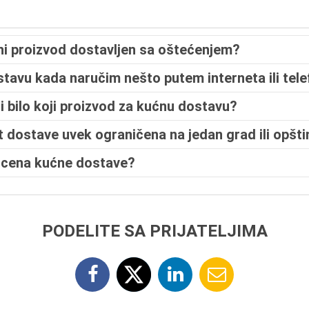
ni proizvod dostavljen sa oštećenjem?
ostavu kada naručim nešto putem interneta ili tel
i bilo koji proizvod za kućnu dostavu?
t dostave uvek ograničena na jedan grad ili opšt
 cena kućne dostave?
PODELITE SA PRIJATELJIMA