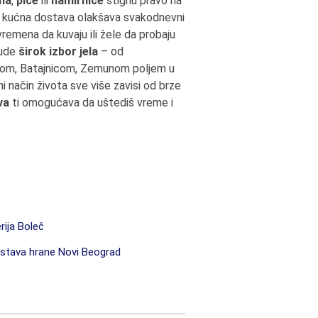
na
,
piće
ili
namirnice
stignu pravo na
je, kućna dostava olakšava svakodnevni
remena da kuvaju ili žele da probaju
ude
širok izbor jela
– od
ikom, Batajnicom, Zemunom poljem u
i način života sve više zavisi od brze
va
ti omogućava da uštediš vreme i
rija Boleč
stava hrane Novi Beograd