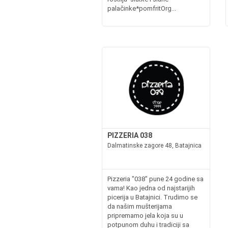
palačinke*pomfritOrg...
PIZZERIA 038
Dalmatinske zagore 48, Batajnica
Pizzeria "038" pune 24 godine sa
vama! Kao jedna od najstarijih
picerija u Batajnici. Trudimo se
da našim mušterijama
pripremamo jela koja su u
potpunom duhu i tradiciji sa