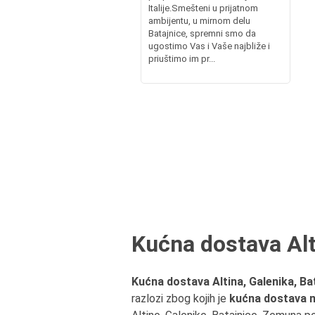
Italije.Smešteni u prijatnom
ambijentu, u mirnom delu
Batajnice, spremni smo da
ugostimo Vas i Vaše najbliže i
priuštimo im pr...
Kućna dostava Alt
Kućna dostava
Altina, Galenika, B
razlozi zbog kojih je
kućna dostava na