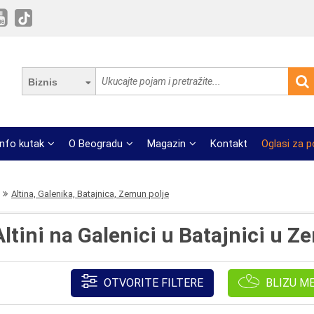
Biznis
Info kutak
O Beogradu
Magazin
Kontakt
Oglasi za 
Altina, Galenika, Batajnica, Zemun polje
ltini na Galenici u Batajnici u 
OTVORITE FILTERE
BLIZU M