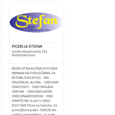
PICERIJA STEFAN
Ismeta Mujezinovića 23d,
Bežanijska kosa
BESPLATNA KUĆNA DOSTAVA
MINIMALNA PORUDŽBINA ZA:
BEŽANIJSKA KOSA - 500
DINZEMUN, ALTINA - 1000 DINP.
HORIZONTI - 1000 DINSAVA
CENTAR - 1000 DINSURČIN -
2000 DINAERODROM - 1000
DINPIĆE NE ULAZI U CENU
DOSTAVE Pizze sa šamota. Za
porudžbine preko 1000,00 din.
poklon iznenađenja. Uz svaki