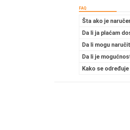
FAQ
Šta ako je naruče
Da li ja plaćam d
Da li mogu naručit
Da li je mogućnos
Kako se određuje