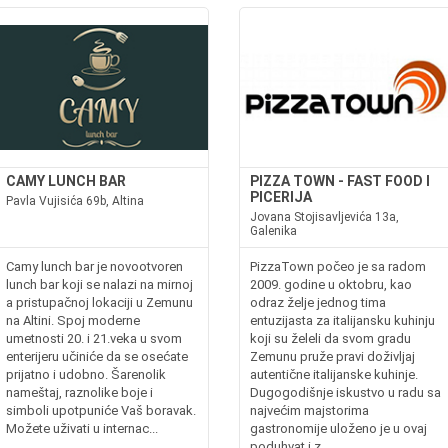
CAMY LUNCH BAR
PIZZA TOWN - FAST FOOD I
PICERIJA
Pavla Vujisića 69b, Altina
Jovana Stojisavljevića 13a,
Galenika
Camy lunch bar je novootvoren
PizzaTown počeo je sa radom
lunch bar koji se nalazi na mirnoj
2009. godine u oktobru, kao
a pristupačnoj lokaciji u Zemunu
odraz želje jednog tima
na Altini. Spoj moderne
entuzijasta za italijansku kuhinju
umetnosti 20. i 21.veka u svom
koji su želeli da svom gradu
enterijeru učiniće da se osećate
Zemunu pruže pravi doživljaj
prijatno i udobno. Šarenolik
autentične italijanske kuhinje.
nameštaj, raznolike boje i
Dugogodišnje iskustvo u radu sa
simboli upotpuniće Vaš boravak.
najvećim majstorima
Možete uživati u internac...
gastronomije uloženo je u ovaj
poduhvat i z...