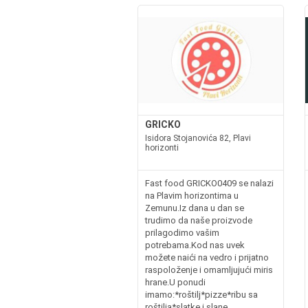
GRICKO
Isidora Stojanovića 82, Plavi
horizonti
Fast food GRICKO0409 se nalazi
na Plavim horizontima u
Zemunu.Iz dana u dan se
trudimo da naše proizvode
prilagodimo vašim
potrebama.Kod nas uvek
možete naići na vedro i prijatno
raspoloženje i omamljujući miris
hrane.U ponudi
imamo:*roštilj*pizze*ribu sa
roštilja*slatke i slane