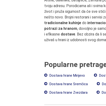
Altine, Galenike, Batajnice, Zemuna 
tvoju adresu. Porodicama ali i svima 
život i pruža sigurnost da će sve sti
nešto novo. Brojni restorani i servisi 
tradicionalne kuhinje
do
internacion
potrazi za hranom
, dovoljno je sam
i efikasne
dostave
. Bez obzira da li s
uživaš u hrani iz udobnosti svog doma
Popularne pretrag
Dostava hrane Mirijevo
Dost
Dostava hrane Sremčica
Do
Dostava hrane Zvezdara
Dos