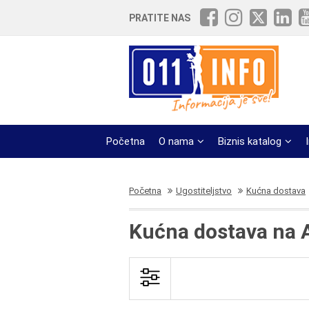
PRATITE NAS
Početna
O nama
Biznis katalog
Početna
Ugostiteljstvo
Kućna dostava
Kućna dostava na A