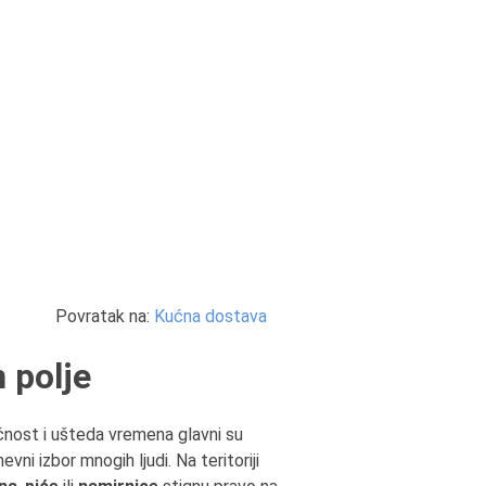
Povratak na:
Kućna dostava
 polje
čnost i ušteda vremena glavni su
ni izbor mnogih ljudi. Na teritoriji