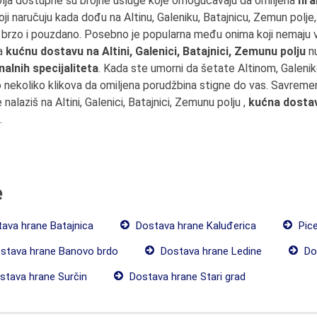
polja dostupne su brojne usluge koje omogućavaju da omiljena
hra
koji naručuju kada dođu na Altinu, Galeniku, Batajnicu, Zemun pol
ći brzo i pouzdano. Posebno je popularna među onima koji nemaju v
za
kućnu dostavu na Altini, Galenici, Batajnici, Zemunu polju
n
alnih specijaliteta
. Kada ste umorni da šetate Altinom, Galen
o nekoliko klikova da omiljena porudžbina stigne do vas. Savremen
e nalaziš na Altini, Galenici, Batajnici, Zemunu polju ,
kućna dosta
.
e
ava hrane Batajnica
Dostava hrane Kaluđerica
Pice
stava hrane Banovo brdo
Dostava hrane Ledine
Do
tava hrane Surčin
Dostava hrane Stari grad