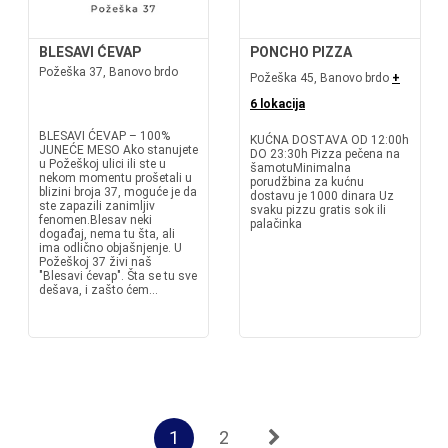
BLESAVI ĆEVAP
PONCHO PIZZA
Požeška 37, Banovo brdo
Požeška 45, Banovo brdo
+
6 lokacija
BLESAVI ĆEVAP – 100%
KUĆNA DOSTAVA OD 12:00h
JUNEĆE MESO Ako stanujete
DO 23:30h Pizza pečena na
u Požeškoj ulici ili ste u
šamotuMinimalna
nekom momentu prošetali u
porudžbina za kućnu
blizini broja 37, moguće je da
dostavu je 1000 dinara Uz
ste zapazili zanimljiv
svaku pizzu gratis sok ili
fenomen.Blesav neki
palačinka
događaj, nema tu šta, ali
ima odlično objašnjenje. U
Požeškoj 37 živi naš
"Blesavi ćevap". Šta se tu sve
dešava, i zašto ćem...
1
2