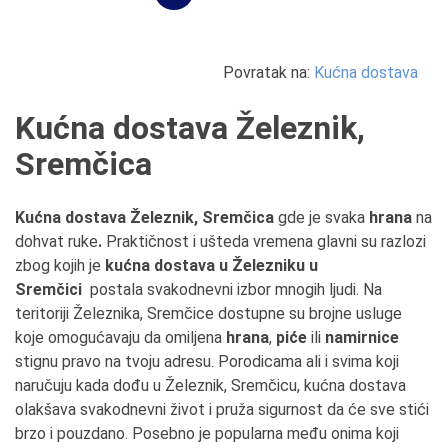
Povratak na:
Kućna dostava
Kućna dostava Železnik,
Sremčica
Kućna dostava
Železnik, Sremčica
gde je svaka
hrana
na
dohvat ruke
.
Praktičnost i ušteda vremena glavni su razlozi
zbog kojih je
kućna dostava u Železniku u
Sremčici
postala svakodnevni izbor mnogih ljudi. Na
teritoriji Železnika, Sremčice dostupne su brojne usluge
koje omogućavaju da omiljena
hrana
,
piće
ili
namirnice
stignu pravo na tvoju adresu. Porodicama ali i svima koji
naručuju kada dođu u Železnik, Sremčicu, kućna dostava
olakšava svakodnevni život i pruža sigurnost da će sve stići
brzo i pouzdano. Posebno je popularna među onima koji