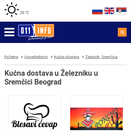
26 ℃
Početna
Ugostiteljstvo
Kućna dostava
Železnik, Sremčica
Kućna dostava u Železniku u
Sremčici Beograd