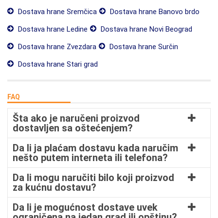
Dostava hrane Sremčica
Dostava hrane Banovo brdo
Dostava hrane Ledine
Dostava hrane Novi Beograd
Dostava hrane Zvezdara
Dostava hrane Surčin
Dostava hrane Stari grad
FAQ
Šta ako je naručeni proizvod
dostavljen sa oštećenjem?
Da li ja plaćam dostavu kada naručim
nešto putem interneta ili telefona?
Da li mogu naručiti bilo koji proizvod
za kućnu dostavu?
Da li je mogućnost dostave uvek
ograničena na jedan grad ili opštinu?