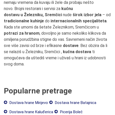
nemaju vremena da kuvaju ili žele da probaju nešto
novo. Brojni restorani i servisi za
kućnu
dostavu u Železniku, Sremčici
nude
širok izbor jela
– od
tradicionalne kuhinje
do
internacionalnih specijaliteta
.
Kada ste umorni da šetate Železnikom, Sremčicom u
potrazi za hranom
, dovoljno je samo nekoliko klikova da
omiljena porudžbina stigne do vas. Savremeni način života
sve više zavisi od brze i efikasne
dostave
. Bez obzira da li
se nalaziš u Železniku, Sremčici ,
kućna dostava
ti
omogućava da uštediš vreme i uživaš u hrani iz udobnosti
svog doma.
Popularne pretrage
Dostava hrane Mirijevo
Dostava hrane Batajnica
Dostava hrane Kaluđerica
Picerija Boleč