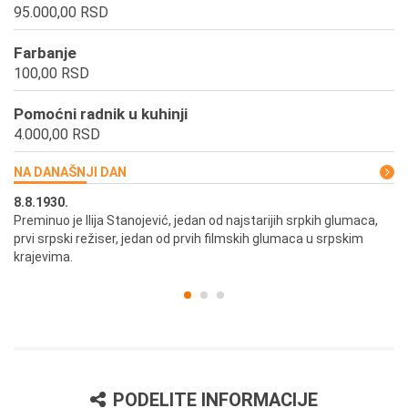
95.000,00 RSD
Farbanje
100,00 RSD
Pomoćni radnik u kuhinji
4.000,00 RSD
NA DANAŠNJI DAN
8.8.1930.
8.
Preminuo je Ilija Stanojević, jedan od najstarijih srpkih glumaca,
U 
prvi srpski režiser, jedan od prvih filmskih glumaca u srpskim
krajevima.
PODELITE INFORMACIJE