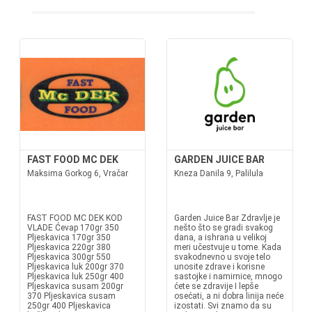
FAST FOOD MC DEK
GARDEN JUICE BAR
Maksima Gorkog 6, Vračar
Kneza Danila 9, Palilula
FAST FOOD MC DEK KOD
Garden Juice Bar Zdravlje je
VLADE Ćevap 170gr 350
nešto što se gradi svakog
Pljeskavica 170gr 350
dana, a ishrana u velikoj
Pljeskavica 220gr 380
meri učestvuje u tome. Kada
Pljeskavica 300gr 550
svakodnevno u svoje telo
Pljeskavica luk 200gr 370
unosite zdrave i korisne
Pljeskavica luk 250gr 400
sastojke i namirnice, mnogo
Pljeskavica susam 200gr
ćete se zdravije I lepše
370 Pljeskavica susam
osećati, a ni dobra linija neće
250gr 400 Pljeskavica
izostati. Svi znamo da su