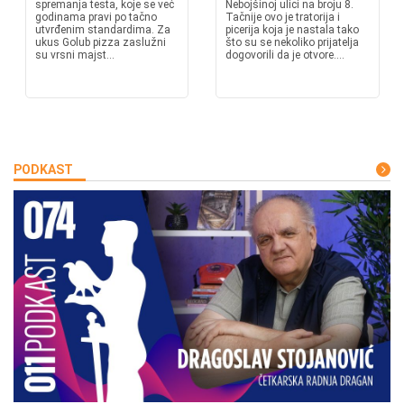
spremanja testa, koje se već
Nebojšinoj ulici na broju 8.
godinama pravi po tačno
Tačnije ovo je tratorija i
utvrđenim standardima. Za
picerija koja je nastala tako
ukus Golub pizza zaslužni
što su se nekoliko prijatelja
su vrsni majst...
dogovorili da je otvore....
PODKAST