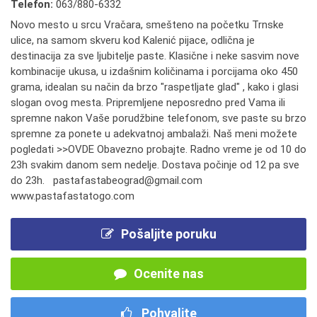
Telefon:
063/880-6332
Novo mesto u srcu Vračara, smešteno na početku Trnske
ulice, na samom skveru kod Kalenić pijace, odlična je
destinacija za sve ljubitelje paste. Klasične i neke sasvim nove
kombinacije ukusa, u izdašnim količinama i porcijama oko 450
grama, idealan su način da brzo "raspetljate glad" , kako i glasi
slogan ovog mesta. Pripremljene neposredno pred Vama ili
spremne nakon Vaše porudžbine telefonom, sve paste su brzo
spremne za ponete u adekvatnoj ambalaži. Naš meni možete
pogledati >>OVDE Obavezno probajte. Radno vreme je od 10 do
23h svakim danom sem nedelje. Dostava počinje od 12 pa sve
do 23h. pastafastabeograd@gmail.com
www.pastafastatogo.com
Pošaljite poruku
Ocenite nas
Pohvalite