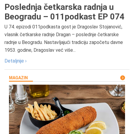
Poslednja četkarska radnja u
Beogradu – 011podkast EP 074
U 74. epizodi 011podkasta gost je Dragoslav Stojanović,
vlasnik četkarske radnje Dragan – poslednje četkarske
radnje u Beogradu. Nastavljajući tradiciju započetu davne
1953. godine, Dragoslav već više...
Detaljnije ›
MAGAZIN