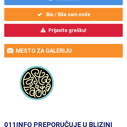
Bio / Bila sam ovde
Prijavite grešku!
MESTO ZA GALERIJU
011INFO PREPORUČUJE U BLIZINI