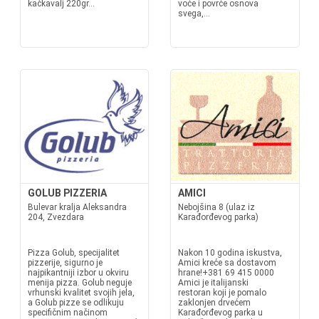
kačkavalj 220gr...
voće i povrće osnova
svega,...
GOLUB PIZZERIA
AMICI
Bulevar kralja Aleksandra
Nebojšina 8 (ulaz iz
204, Zvezdara
Karađorđevog parka)
Pizza Golub, specijalitet
Nakon 10 godina iskustva,
pizzerije, sigurno je
Amici kreće sa dostavom
najpikantniji izbor u okviru
hrane!+381 69 415 0000
menija pizza. Golub neguje
Amici je italijanski
vrhunski kvalitet svojih jela,
restoran koji je pomalo
a Golub pizze se odlikuju
zaklonjen drvećem
specifičnim načinom
Karađorđevog parka u