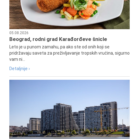
05.08.2026
Beograd, rodni grad Karađorđeve šnicle
Leto je u punom zamahu, pa ako ste od onih koji se
pridržavaju saveta za preživljavanje tropskih vrućina, sigurno
vam ni...
Detaljnije ›