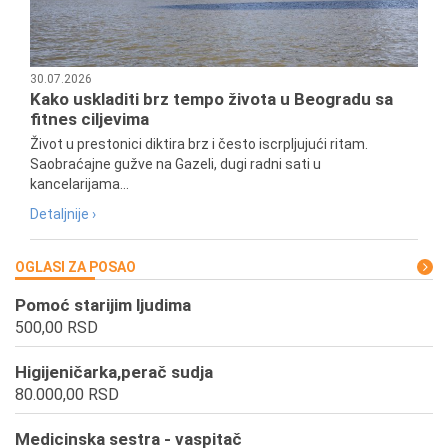
30.07.2026
Kako uskladiti brz tempo života u Beogradu sa
fitnes ciljevima
Život u prestonici diktira brz i često iscrpljujući ritam.
Saobraćajne gužve na Gazeli, dugi radni sati u
kancelarijama...
Detaljnije ›
OGLASI ZA POSAO
Pomoć starijim ljudima
500,00 RSD
Higijeničarka,perač sudja
80.000,00 RSD
Medicinska sestra - vaspitač