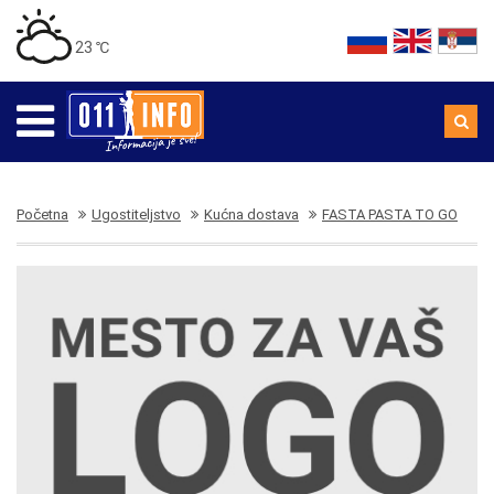
23 ℃
Početna
Ugostiteljstvo
Kućna dostava
FASTA PASTA TO GO