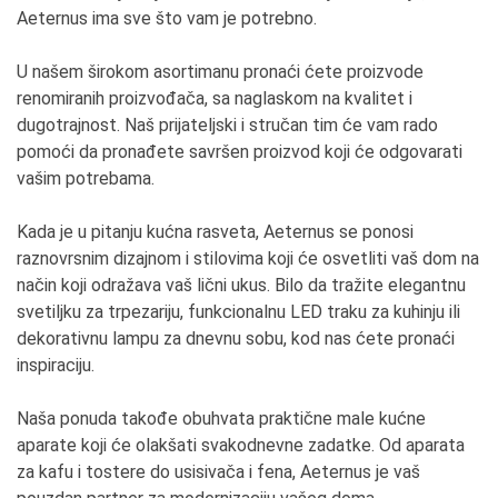
Aeternus ima sve što vam je potrebno.
U našem širokom asortimanu pronaći ćete proizvode
renomiranih proizvođača, sa naglaskom na kvalitet i
dugotrajnost. Naš prijateljski i stručan tim će vam rado
pomoći da pronađete savršen proizvod koji će odgovarati
vašim potrebama.
Kada je u pitanju kućna rasveta, Aeternus se ponosi
raznovrsnim dizajnom i stilovima koji će osvetliti vaš dom na
način koji odražava vaš lični ukus. Bilo da tražite elegantnu
svetiljku za trpezariju, funkcionalnu LED traku za kuhinju ili
dekorativnu lampu za dnevnu sobu, kod nas ćete pronaći
inspiraciju.
Naša ponuda takođe obuhvata praktične male kućne
aparate koji će olakšati svakodnevne zadatke. Od aparata
za kafu i tostere do usisivača i fena, Aeternus je vaš