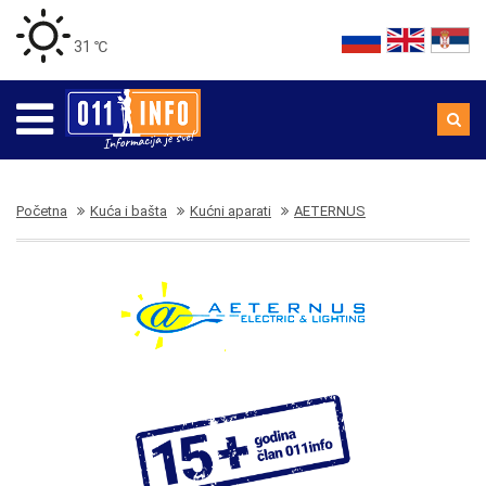
31 ℃
Početna
Kuća i bašta
Kućni aparati
AETERNUS