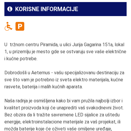
KORISNE INFORMACIJE
U tržnom centru Piramida, u ulici Jurija Gagarina 151a, lokal
1, u prizemlju je mesto gde se ostvaruju sve vaše električne
i kućne potrebe.
Dobrodošli u Aeternus - vašu specijalizovanu destinaciju za
sve što vam je potrebno iz sveta elektro materijala, kućne
rasvete, baterija i malih kućnih aparata.
Naša radnja je osmišljena kako bi vam pružila najbolji izbor i
kvalitet proizvoda koji će unaprediti vaš svakodnevni život.
Bez obzira da li tražite savremene LED sijalice za uštedu
energije, elektroinstalacione materijale za vaš projekat, ili
možda baterije koje će oživeti vaše omiljene uređaje,