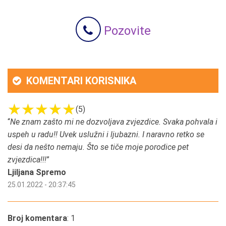
Pozovite
KOMENTARI KORISNIKA
(5)
“
Ne znam zašto mi ne dozvoljava zvjezdice. Svaka pohvala i
uspeh u radu!! Uvek uslužni i ljubazni. I naravno retko se
desi da nešto nemaju. Što se tiče moje porodice pet
zvjezdica!!!
”
Ljiljana Spremo
25.01.2022 - 20:37:45
Broj komentara
: 1