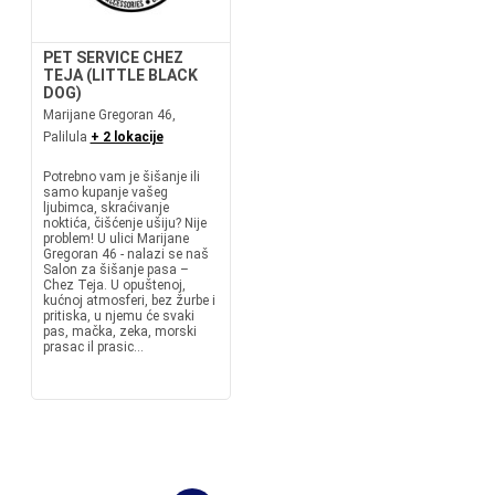
PET SERVICE CHEZ
TEJA (LITTLE BLACK
DOG)
Marijane Gregoran 46,
Palilula
+ 2 lokacije
Potrebno vam je šišanje ili
samo kupanje vašeg
ljubimca, skraćivanje
noktića, čišćenje ušiju? Nije
problem! U ulici Marijane
Gregoran 46 - nalazi se naš
Salon za šišanje pasa –
Chez Teja. U opuštenoj,
kućnoj atmosferi, bez žurbe i
pritiska, u njemu će svaki
pas, mačka, zeka, morski
prasac il prasic...