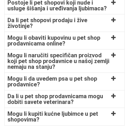
Postoje li pet shopovi koji nude i
usluge šišanja i uređivanja ljubimaca?
Da li pet shopovi prodaju i žive
životinje?
Mogu li obaviti kupovinu u pet shop
prodavnicama online?
Mogu li naručiti specifičan proizvod
koji pet shop prodavnice u našoj zemlji
nemaju na stanju?
Mogu li da uvedem psa u pet shop
prodavnice?
Da li u pet shop prodavnicama mogu
dobiti savete veterinara?
Mogu li kupiti kućne ljubimce u pet
shopovima?