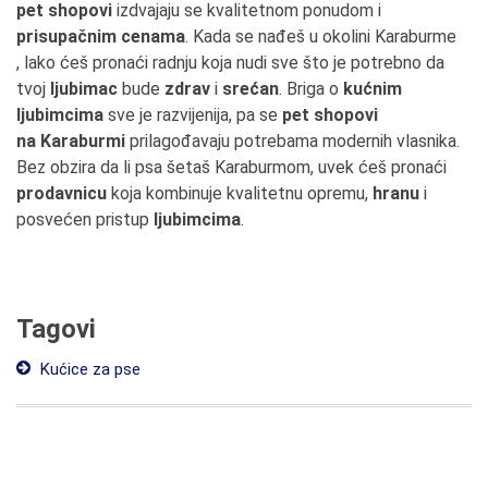
pet shopovi
izdvajaju se kvalitetnom ponudom i
prisupačnim cenama
. Kada se nađeš u okolini Karaburme
, lako ćeš pronaći radnju koja nudi sve što je potrebno da
tvoj
ljubimac
bude
zdrav
i
srećan
. Briga o
kućnim
ljubimcima
sve je razvijenija, pa se
pet shopovi
na Karaburmi
prilagođavaju potrebama modernih vlasnika.
Bez obzira da li psa šetaš Karaburmom, uvek ćeš pronaći
prodavnicu
koja kombinuje kvalitetnu opremu,
hranu
i
posvećen pristup
ljubimcima
.
Tagovi
Kućice za pse