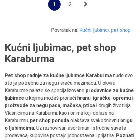
1
2
Povratak na:
Kućni ljubimci, pet shop
Kućni ljubimac, pet shop
Karaburma
Pet shop radnje za kućne ljubimce Karaburma
nude sve
što je potrebno za negu i sreću mezimaca. U okviru
Karaburme nalaze se specijalizovane
prodavnice za kućne
ljubimce
u kojima možeš pronaći
hranu
,
igračke
,
opremu i
proizvode za negu pasa
,
mačaka
,
ptica
i drugih životinja.
Vlasnicima na Karaburmi, kao i onima koji dolaze na
Karaburmu,
pet shop ponuda
olakšava svakodnevnu
brigu
o ljubimcima
. Uz raznovrsan asortiman i stručne savete
prodavaca, kupovina postaje jednostavna i prijatna.
Poznati