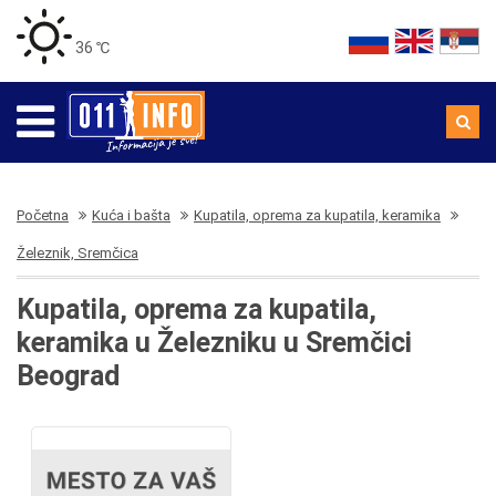
36 ℃
Početna
Kuća i bašta
Kupatila, oprema za kupatila, keramika
Železnik, Sremčica
Kupatila, oprema za kupatila,
keramika u Železniku u Sremčici
Beograd