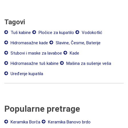
Tagovi
Tuš kabine
Pločice za kupatilo
Vodokotlić
Hidromasažne kade
Slavine, Česme, Baterije
Stubovi i maske za lavaboe
Kade
Hidromasažne tuš kabine
Mašina za sušenje veša
Uređenje kupatila
Popularne pretrage
Keramika Borča
Keramika Banovo brdo