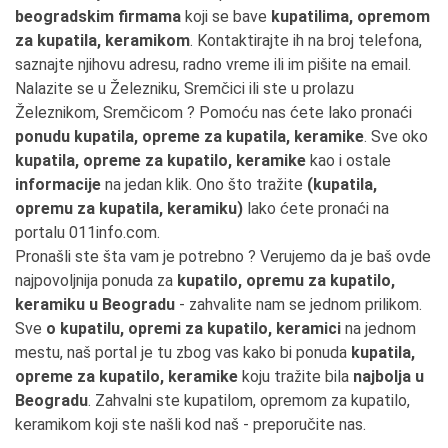
beogradskim firmama
koji se bave
kupatilima, opremom
za kupatila, keramikom
. Kontaktirajte ih na broj telefona,
saznajte njihovu adresu, radno vreme ili im pišite na email.
Nalazite se u Železniku, Sremčici ili ste u prolazu
Železnikom, Sremčicom ? Pomoću nas ćete lako pronaći
ponudu kupatila, opreme za kupatila, keramike
. Sve oko
kupatila, opreme za kupatilo, keramike
kao i ostale
informacije
na jedan klik. Ono što tražite
(kupatila,
opremu za kupatila, keramiku)
lako ćete pronaći na
portalu 011info.com.
Pronašli ste šta vam je potrebno ? Verujemo da je baš ovde
najpovoljnija ponuda za
kupatilo, opremu za kupatilo,
keramiku u Beogradu
- zahvalite nam se jednom prilikom.
Sve
o kupatilu, opremi za kupatilo, keramici
na jednom
mestu, naš portal je tu zbog vas kako bi ponuda
kupatila,
opreme za kupatilo, keramike
koju tražite bila
najbolja u
Beogradu
. Zahvalni ste kupatilom, opremom za kupatilo,
keramikom koji ste našli kod naš - preporučite nas.