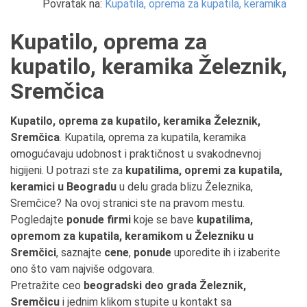
Povratak na:
Kupatila, oprema za kupatila, keramika
Kupatilo, oprema za
kupatilo, keramika Železnik,
Sremčica
Kupatilo, oprema za kupatilo, keramika Železnik,
Sremčica
. Kupatila, oprema za kupatila, keramika
omogućavaju udobnost i praktičnost u svakodnevnoj
higijeni. U potrazi ste za
kupatilima, opremi za kupatila,
keramici u Beogradu
u delu grada blizu Železnika,
Sremčice? Na ovoj stranici ste na pravom mestu.
Pogledajte
ponude firmi
koje se bave
kupatilima,
opremom za kupatila, keramikom u Železniku u
Sremčici
, saznajte
cene
,
ponude
uporedite ih i izaberite
ono što vam najviše odgovara.
Pretražite ceo
beogradski deo grada Železnik,
Sremčicu
i jednim klikom stupite u kontakt sa