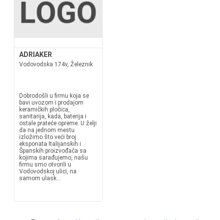
ADRIAKER
Vodovodska 174v, Železnik
Dobrodošli u firmu koja se
bavi uvozom i prodajom
keramičkih pločica,
sanitarija, kada, baterija i
ostale prateće opreme. U želji
da na jednom mestu
izložimo što veći broj
eksponata Italijanskih i
Španskih proizvođača sa
kojima sarađujemo, našu
firmu smo otvorili u
Vodovodskoj ulici, na
samom ulask...