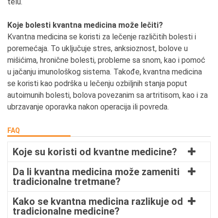
telu.
Koje bolesti kvantna medicina može lečiti?
Kvantna medicina se koristi za lečenje različitih bolesti i
poremećaja. To uključuje stres, anksioznost, bolove u
mišićima, hronične bolesti, probleme sa snom, kao i pomoć
u jačanju imunološkog sistema. Takođe, kvantna medicina
se koristi kao podrška u lečenju ozbiljnih stanja poput
autoimunih bolesti, bolova povezanim sa artritisom, kao i za
ubrzavanje oporavka nakon operacija ili povreda.
FAQ
Koje su koristi od kvantne medicine?
Da li kvantna medicina može zameniti
tradicionalne tretmane?
Kako se kvantna medicina razlikuje od
tradicionalne medicine?