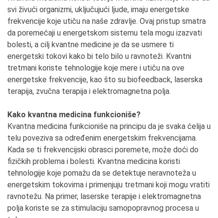
svi živući organizmi, uključujući ljude, imaju energetske
frekvencije koje utiču na naše zdravlje. Ovaj pristup smatra
da poremećaji u energetskom sistemu tela mogu izazvati
bolesti, a cilj kvantne medicine je da se usmere ti
energetski tokovi kako bi telo bilo u ravnoteži. Kvantni
tretmani koriste tehnologije koje mere i utiču na ove
energetske frekvencije, kao što su biofeedback, laserska
terapija, zvučna terapija i elektromagnetna polja.
Kako kvantna medicina funkcioniše?
Kvantna medicina funkcioniše na principu da je svaka ćelija u
telu poveziva sa određenim energetskim frekvencijama.
Kada se ti frekvencijski obrasci poremete, može doći do
fizičkih problema i bolesti. Kvantna medicina koristi
tehnologije koje pomažu da se detektuje neravnoteža u
energetskim tokovima i primenjuju tretmani koji mogu vratiti
ravnotežu. Na primer, laserske terapije i elektromagnetna
polja koriste se za stimulaciju samopopravnog procesa u