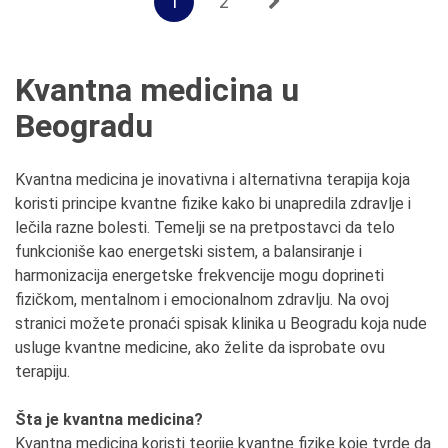
1
2
Kvantna medicina u
Beogradu
Kvantna medicina je inovativna i alternativna terapija koja
koristi principe kvantne fizike kako bi unapredila zdravlje i
lečila razne bolesti. Temelji se na pretpostavci da telo
funkcioniše kao energetski sistem, a balansiranje i
harmonizacija energetske frekvencije mogu doprineti
fizičkom, mentalnom i emocionalnom zdravlju. Na ovoj
stranici možete pronaći spisak klinika u Beogradu koja nude
usluge kvantne medicine, ako želite da isprobate ovu
terapiju.
Šta je kvantna medicina?
Kvantna medicina koristi teorije kvantne fizike koje tvrde da