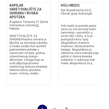
KAPILAR
HOLI MEDIC
SAVETOVALIŠTE ZA
Ilije Stojadinovića 65/2,
ISHRANU I RUSKA
Filmski grad, Košutnjak
APOTEKA
Bogdana Tirnanića 21 (bivša
Vatroslava Lisinskog),
Holi medic je postala prava
Palilula
oaza za sve one koji traže
harmoniju i ravnotežu u
SAVETOVALIŠTE ZA
svom telu i duhu, a to je
ISHRANUPravilna ishrana je
postignuto kroz spoj
ključna za očuvanje zdravlja,
akupunkture, kvantne
a svaka osoba ima različite
medicine i biorezonantne
prehrambene potrebe u
terapije. Akupunktura je
zavisnosti od pola, godina,
vekovima stara metoda koja
zdravstvenog stanja i
potiče iz drevne kineske
aktivnosti. Usluga koja se
medicine. U ordinaciji Holi
nudi uključuje procenu
medic akupunktura se p...
nutritivnog statusa (merenje
telesne težine, procenta
masti i mišića, indeks...