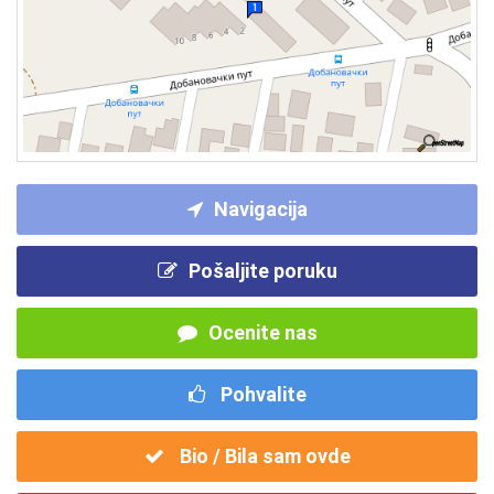
Navigacija
Pošaljite poruku
Ocenite nas
Pohvalite
Bio / Bila sam ovde