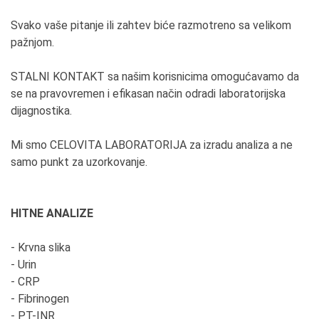
Svako vaše pitanje ili zahtev biće razmotreno sa velikom
pažnjom.
STALNI KONTAKT sa našim korisnicima omogućavamo da
se na pravovremen i efikasan način odradi laboratorijska
dijagnostika.
Mi smo CELOVITA LABORATORIJA za izradu analiza a ne
samo punkt za uzorkovanje.
HITNE ANALIZE
- Krvna slika
- Urin
- CRP
- Fibrinogen
- PT-INR