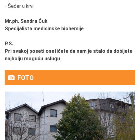
- Šećer u krvi
Mr.ph. Sandra Ćuk
Specijalista medicinske biohemije
P.S.
Pri svakoj poseti osetićete da nam je stalo da dobijete
najbolju moguću uslugu
.
FOTO