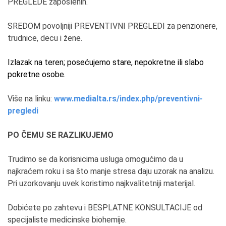
PREGLEDE zaposlenih.
SREDOM povoljniji PREVENTIVNI PREGLEDI za penzionere,
trudnice, decu i žene.
Izlazak na teren; posećujemo stare, nepokretne ili slabo
pokretne osobe.
Više na linku:
www.medialta.rs/index.php/preventivni-
pregledi
PO ČEMU SE RAZLIKUJEMO
Trudimo se da korisnicima usluga omogućimo da u
najkraćem roku i sa što manje stresa daju uzorak na analizu.
Pri uzorkovanju uvek koristimo najkvalitetniji materijal.
Dobićete po zahtevu i BESPLATNE KONSULTACIJE od
specijaliste medicinske biohemije.