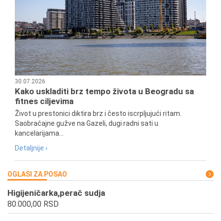
30.07.2026
Kako uskladiti brz tempo života u Beogradu sa
fitnes ciljevima
Život u prestonici diktira brz i često iscrpljujući ritam.
Saobraćajne gužve na Gazeli, dugi radni sati u
kancelarijama...
Detaljnije ›
OGLASI ZA POSAO
Higijeničarka,perač sudja
80.000,00 RSD