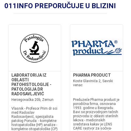
011INFO PREPORUČUJE U BLIZINI
LABORATORIJA IZ
PHARMA PRODUCT
OBLASTI
Koste Glavinića 2, Savski
PATOHISTOLOGIJE -
venac
PATOLOGIJA DR
RADOSAVLJEVIĆ
Hercegovačka 20b, Zemun
Preduzeće Pharma product je
porodična firma, osnovana
1993. godine u Beogradu.
Vlasnik - Profesor Prim dr sci
Bavi se proizvodnjom tečnih
med Radoslav
proizvoda iz oblasti sterilnih
Radosavljević, specijalista
lekova:- medicinskih
patolog Ponuda: - kompletne
sredstava kakav je LENS
histopatološke (HP) analize -
CARE rastvor za sočiva-
kompletne citopatološke (CP)