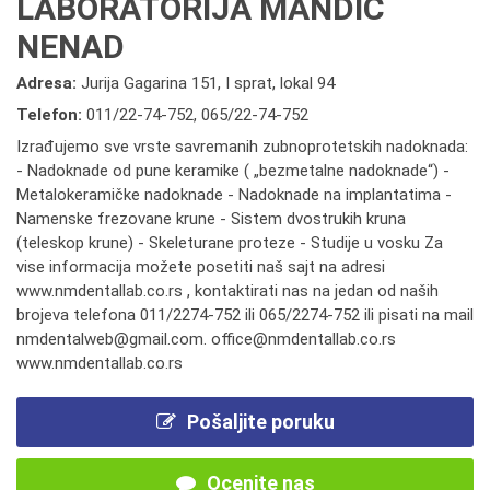
LABORATORIJA MANDIĆ
NENAD
Adresa:
Jurija Gagarina 151, I sprat, lokal 94
Telefon:
011/22-74-752
,
065/22-74-752
Izrađujemo sve vrste savremanih zubnoprotetskih nadoknada:
- Nadoknade od pune keramike ( „bezmetalne nadoknade“) -
Metalokeramičke nadoknade - Nadoknade na implantatima -
Namenske frezovane krune - Sistem dvostrukih kruna
(teleskop krune) - Skeleturane proteze - Studije u vosku Za
vise informacija možete posetiti naš sajt na adresi
www.nmdentallab.co.rs , kontaktirati nas na jedan od naših
brojeva telefona 011/2274-752 ili 065/2274-752 ili pisati na mail
nmdentalweb@gmail.com. office@nmdentallab.co.rs
www.nmdentallab.co.rs
Pošaljite poruku
Ocenite nas