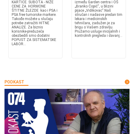
KARTICE. SUBOTA - NIŽE
između Garden centra i OŠ
CENE ZA HORMONE
„Branko Ćopić“, u blizini
ŠTITNE ŽLEZDE kao i PSA i
pijace „Vidikovac“.Naš
PSA free tumorske markere.
stručan i nadasve predan tim
Takođe možete u slučaju
lekara i medicinskih
potrebe zatražiti HITNE
tehničara, zadužen je za
ANALIZE. Za biznis
brigu o Vašem zdravlju.
korisnike-preduzeća
Pružamo usluge inicijalnih i
obezbedili smo dodatni
kontrolnih pregleda i davanj...
POPUST ZA SISTEMATSKE
LABOR...
PODKAST