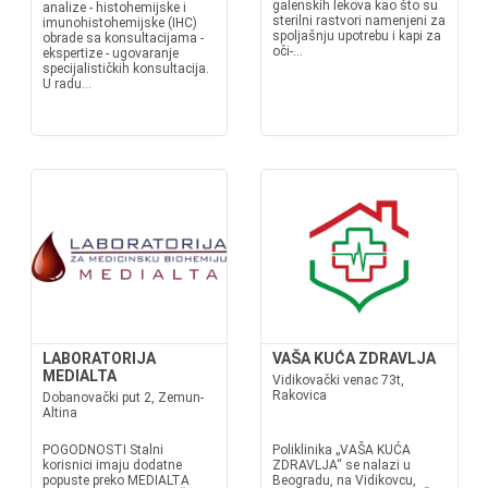
galenskih lekova kao što su
analize - histohemijske i
sterilni rastvori namenjeni za
imunohistohemijske (IHC)
spoljašnju upotrebu i kapi za
obrade sa konsultacijama -
oči-...
ekspertize - ugovaranje
specijalističkih konsultacija.
U radu...
LABORATORIJA
VAŠA KUĆA ZDRAVLJA
MEDIALTA
Vidikovački venac 73t,
Rakovica
Dobanovački put 2, Zemun-
Altina
POGODNOSTI Stalni
Poliklinika „VAŠA KUĆA
korisnici imaju dodatne
ZDRAVLJA“ se nalazi u
popuste preko MEDIALTA
Beogradu, na Vidikovcu,