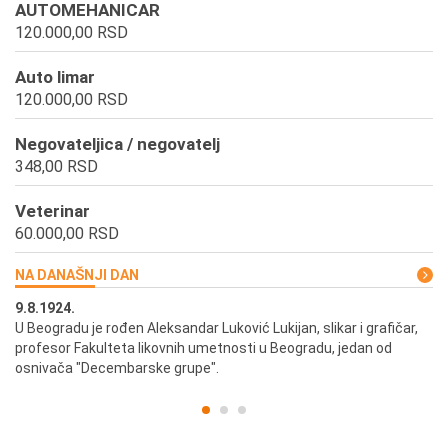
AUTOMEHANICAR
120.000,00 RSD
Auto limar
120.000,00 RSD
Negovateljica / negovatelj
348,00 RSD
Veterinar
60.000,00 RSD
NA DANAŠNJI DAN
9.8.1924.
9.
U Beogradu je rođen Aleksandar Luković Lukijan, slikar i grafičar,
Pr
profesor Fakulteta likovnih umetnosti u Beogradu, jedan od
a,
osnivača "Decembarske grupe".