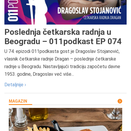
Poslednja četkarska radnja u
Beogradu – 011podkast EP 074
U 74. epizodi 011podkasta gost je Dragoslav Stojanović,
vlasnik četkarske radnje Dragan – poslednje četkarske
radnje u Beogradu. Nastavljajući tradiciju započetu davne
1953. godine, Dragoslav već više...
Detaljnije ›
MAGAZIN