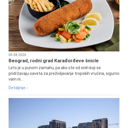
05.08.2026
Beograd, rodni grad Karađorđeve šnicle
Leto je u punom zamahu, pa ako ste od onih koji se
pridržavaju saveta za preživljavanje tropskih vrućina, sigurno
vam ni...
Detaljnije ›