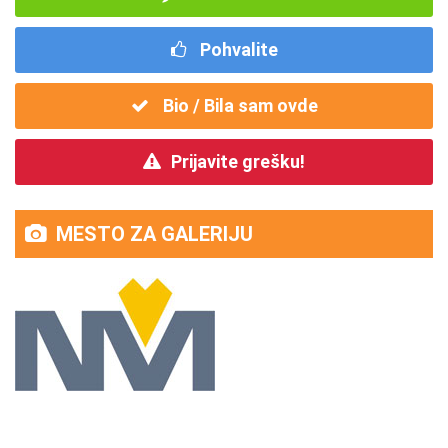
Pohvalite
Bio / Bila sam ovde
Prijavite grešku!
MESTO ZA GALERIJU