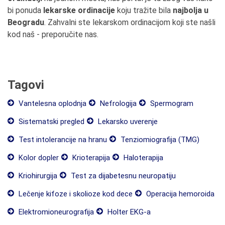
bi ponuda
lekarske ordinacije
koju tražite bila
najbolja u
Beogradu
. Zahvalni ste lekarskom ordinacijom koji ste našli
kod naš - preporučite nas.
Tagovi
Vantelesna oplodnja
Nefrologija
Spermogram
Sistematski pregled
Lekarsko uverenje
Test intolerancije na hranu
Tenziomiografija (TMG)
Kolor dopler
Krioterapija
Haloterapija
Kriohirurgija
Test za dijabetesnu neuropatiju
Lečenje kifoze i skolioze kod dece
Operacija hemoroida
Elektromioneurografija
Holter EKG-a