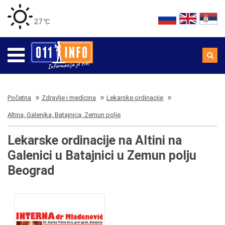
27 ℃
Početna
Zdravlje i medicina
Lekarske ordinacije
Altina, Galenika, Batajnica, Zemun polje
Lekarske ordinacije na Altini na
Galenici u Batajnici u Zemun polju
Beograd