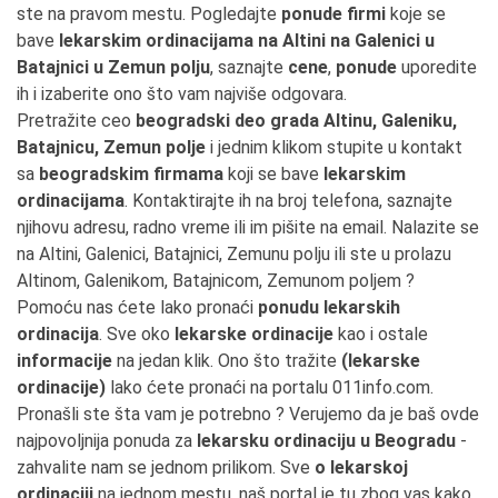
ste na pravom mestu. Pogledajte
ponude firmi
koje se
bave
lekarskim ordinacijama na Altini na Galenici u
Batajnici u Zemun polju
, saznajte
cene
,
ponude
uporedite
ih i izaberite ono što vam najviše odgovara.
Pretražite ceo
beogradski deo grada Altinu, Galeniku,
Batajnicu, Zemun polje
i jednim klikom stupite u kontakt
sa
beogradskim firmama
koji se bave
lekarskim
ordinacijama
. Kontaktirajte ih na broj telefona, saznajte
njihovu adresu, radno vreme ili im pišite na email. Nalazite se
na Altini, Galenici, Batajnici, Zemunu polju ili ste u prolazu
Altinom, Galenikom, Batajnicom, Zemunom poljem ?
Pomoću nas ćete lako pronaći
ponudu lekarskih
ordinacija
. Sve oko
lekarske ordinacije
kao i ostale
informacije
na jedan klik. Ono što tražite
(lekarske
ordinacije)
lako ćete pronaći na portalu 011info.com.
Pronašli ste šta vam je potrebno ? Verujemo da je baš ovde
najpovoljnija ponuda za
lekarsku ordinaciju u Beogradu
-
zahvalite nam se jednom prilikom. Sve
o lekarskoj
ordinaciji
na jednom mestu, naš portal je tu zbog vas kako