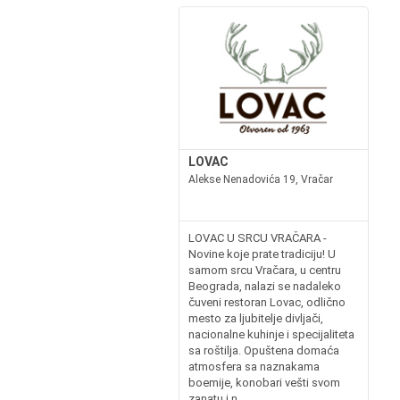
LOVAC
Alekse Nenadovića 19, Vračar
LOVAC U SRCU VRAČARA -
Novine koje prate tradiciju! U
samom srcu Vračara, u centru
Beograda, nalazi se nadaleko
čuveni restoran Lovac, odlično
mesto za ljubitelje divljači,
nacionalne kuhinje i specijaliteta
sa roštilja. Opuštena domaća
atmosfera sa naznakama
boemije, konobari vešti svom
zanatu i n...