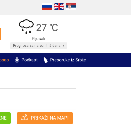
27 ℃
Pljusak
Prognoza za narednih 5 dana
posao
Podkast
Preporuke iz Srbije
ENE
PRIKAŽI NA MAPI