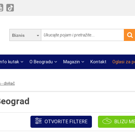
Biznis
Info kutak
O Beogradu
Magazin
Kontakt
Oglasi za 
- divljač
Beograd
OTVORITE FILTERE
BLIZU M