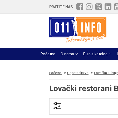
PRATITE NAS
Početna
O nama
Biznis katalog
Početna
Ugostiteljstvo
Lovačka kuhinja 
Lovački restorani 