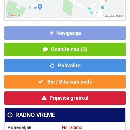
Navigacija
Ocenite nas (2)
Pohvalite
Bio / Bila sam ovde
Prijavite grešku!
RADNO VREME
Ponedeljak
Ne radimo