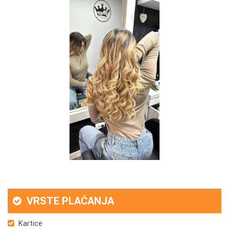
rezultati, da dobar promet ne zavisi samo od klijenta
već i od zaposlenog.
11. Kada ste žena u svetu biznisa, koliko su
česte nepristojne ponude?
Nema ih u mom poslu, zavisi od osobe do osobe.
12. Gde tačno vidite sebe za 5 godina?
Sa još jednim salonom.
VRSTE PLAĆANJA
Kartice