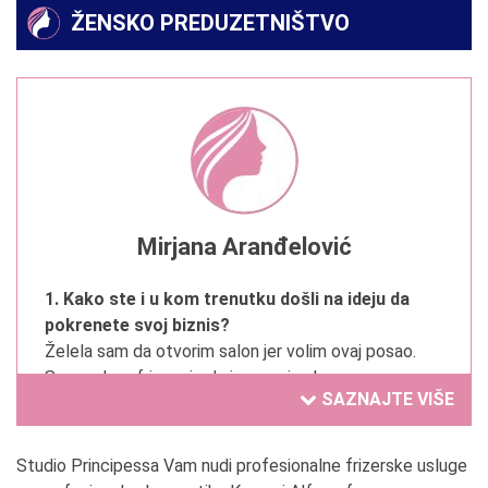
ŽENSKO PREDUZETNIŠTVO
Mirjana Aranđelović
1. Kako ste i u kom trenutku došli na ideju da
pokrenete svoj biznis?
Želela sam da otvorim salon jer volim ovaj posao.
San svakog frizera je da ima svoj salon.
SAZNAJTE VIŠE
2. Da li ste oduvek želeli da se bavite trenutnom
delatnošću?
Studio Principessa Vam nudi profesionalne frizerske usluge
Da.