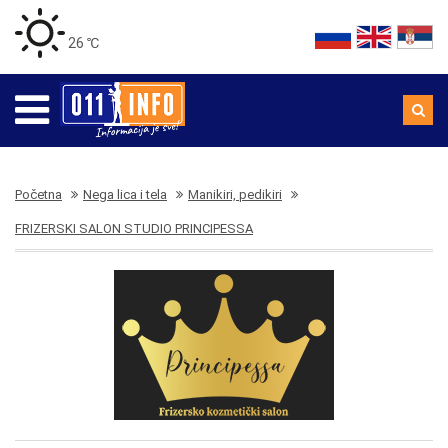
26 ℃
Početna
Nega lica i tela
Manikiri, pedikiri
FRIZERSKI SALON STUDIO PRINCIPESSA