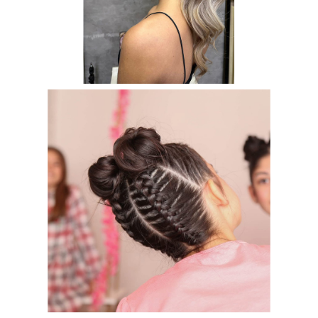
7. Čega ste morali da se odreknete?
Provedenog vremena sa svojom decom.
8. Šta je to što Vas je vuklo napred i kako ste se
motivisali i kada dođu loša vremena?
Ne smem da odustanem, mora da bude bolje.
9. Zbog čega je bolje da žena bude preduzetnica
nego da bude zaposlena u nekoj firmi?
U mom slučaju ne volim preduzetnike koji glume
velike gazde, ja nisam jedna od tih.
10. Kako biste posavetovali nove preduzetnice ili
mlađu Vas da možete?
Da biste uspeli u poslu, morate da se prema svojim
zaposlenima postavite kao kolege a ne kao gazda,
direktor. Važno je da zaposleni budu zadovoljni jer
kad su oni zadovoljni u poslu se mogu videti dobri