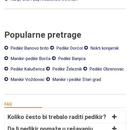
Popularne pretrage
Pedikir Banovo brdo
Pedikir Dorćol
Nokti konjarnik
Manikir-pedikir Borča
Pedikir Banjica
Pedikir Kaluđerica
Pedikir Železnik
Pedikir Obrenovac
Manikir Voždovac
Manikir i pedikir Stari grad
FAQ
Koliko često bi trebalo raditi pedikir?
Da li pedikir pomaže u rešavanju