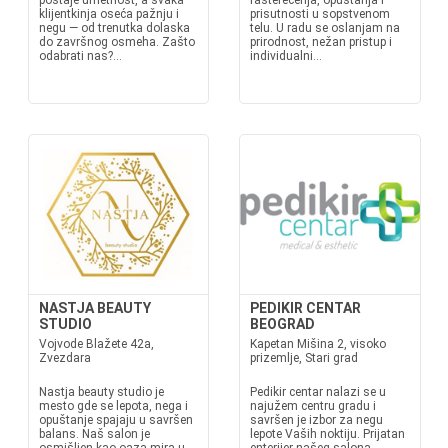
postaje umetnost, a svaka
rasterećenja, opuštanja i
klijentkinja oseća pažnju i
prisutnosti u sopstvenom
negu — od trenutka dolaska
telu. U radu se oslanjam na
do završnog osmeha. Zašto
prirodnost, nežan pristup i
odabrati nas?...
individualni...
NASTJA BEAUTY
PEDIKIR CENTAR
STUDIO
BEOGRAD
Vojvode Blažete 42a,
Kapetan Mišina 2, visoko
Zvezdara
prizemlje, Stari grad
Nastja beauty studio je
Pedikir centar nalazi se u
mesto gde se lepota, nega i
najužem centru gradu i
opuštanje spajaju u savršen
savršen je izbor za negu
balans. Naš salon je
lepote Vaših noktiju. Prijatan