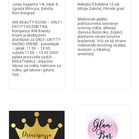
Jurija Gagarina 14i, lokal 4,
Nebojše Džukelića 10 (ex
zgrada Mimoza, Belville,
Miloja Zakića), Filmski grad
Novi Beograd
Medicinski pedikir
AYA BEAUTY ROOM – ORLY I
podrazumeva saniranje
ENTITY KOZMETIKA
uraslog nokta, ablaciju:
Kompanija AYA Beauty
clavusa (kurje oko, žuljevi),
Room je ekskluzivni
plantarne veruke (virusne
distributer za ORLY i ENTITY
bradavice). Vrši se od strane
RADNO VREME - ponedeljak
medicinski-stručnog osoblja,
– petak: 11:00 – 18:00,
laserom, u lokalnoj
subota 11:00 – 15:00 ORLY
anesteziji.
paleta proizvoda sadrži -
BREATHABLE i klasične
lakove za nokte, tretmane za
nokte, gel lakove i gelove,
turp...