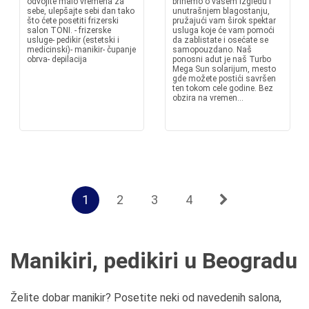
odvojite malo vremena za
brinemo o vašem izgledu i
sebe, ulepšajte sebi dan tako
unutrašnjem blagostanju,
što ćete posetiti frizerski
pružajući vam širok spektar
salon TONI. - frizerske
usluga koje će vam pomoći
usluge- pedikir (estetski i
da zablistate i osećate se
medicinski)- manikir- čupanje
samopouzdano. Naš
obrva- depilacija
ponosni adut je naš Turbo
Mega Sun solarijum, mesto
gde možete postići savršen
ten tokom cele godine. Bez
obzira na vremen...
1
2
3
4
Manikiri, pedikiri u Beogradu
Želite dobar manikir? Posetite neki od navedenih salona,