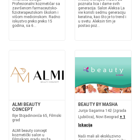
Profesionalni kozmetičar sa
poznata lica i dame svih
završenom farmaceutsko-
generacija. Salon Aleksa La
fizioterapeutskom školom i
vie koristi sedmu generaciju
višom medicinskom. Radno
keratina, kao što je to trend i
iskustvo preko preko 15
u svetu. Aleksin tim je
godina, sa 6...
postao poz...
ALMI BEAUTY
BEAUTY BY MASHA
CONCEPT
Jurija Gagarina 14ž (zgrada
Ilije Stojadinovića 65, Filmski
Ljubičica), Novi Beograd
+ 1
grad
lokacija
ALMI beauty concept
kozmetički salon u
Naši mali ali ekskluzivno
Filmskom gradu pruža