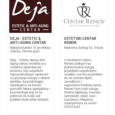
DEJA - ESTETIC &
ESTETSKI CENTAR
ANTI-AGING CENTAR
RENEW
Nebojše Đukelić 10 (ex Miloja
Maksima Gorkog 52, Vračar
Zakića), Filmski grad
Deja – Estetic &amp; Anti-
U estetskom centru
Aging centar smešten je u
Renew očekuje Vas
moderno opremljenom
profesionalna usluga,
prostoru, koji raspolaže
prijateljski raspoloženo
najsavremenijom opremom
osoblje i sve što je potrebno
za pružanje usluga u oblasti
da se osećate lepim,
estetike i kozmetologije.
zavodljivim i
Sarađujemo sa timom
negovanim.Estetski centar
poznatih lekara specijalista i
Renew Vam nudi usluge
kozmetologa koji će se
hladne depilacije, masaže
pobrinuti da svaki vaš
(anticelulit, relax), kao i
problem bude rešen bezboln...
sunčanje u Megasun
solarijumima sa novim
CHOCOLAT...