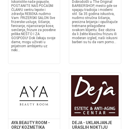
Iskoristite naše popuste,
Dobrodošli u The Original
POSTANITE NAŠ POČASNI
BARBERSHOP, mesto gde se
ČLAN!U centru lepote i
spajaju tradicija i moderni
zdravlja REBEKA nudimo
stil. Sa 35 godina iskustva,
Vam: FRIZERSKI SALON Sve
nudimo stručna šišanja,
frizerske usluge, šišanje,
precizna brijanja i opuštajuće
feniranje, nijansiranje kose,
tretmane prilagođene
senčenje, frizure za posebne
svakom klijentu. Bez obzira
prilike.NEŠTO I ZA
da li želite klasičnu frizuru ili
GOSPODU! Dok čekaju svoje
moderan izgled, naši iskusni
dame, mogu uživati u
barberi su tu da vam pomo...
prijatnom ambijentu uz
neki...
AYA BEAUTY ROOM -
DEJA - UKLANJANJE
ORLY KOZMETIKA
URASLIH NOKTIJU