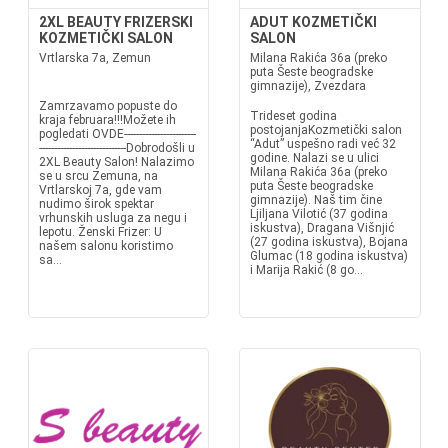
2XL BEAUTY FRIZERSKI
ADUT KOZMETIČKI
KOZMETIČKI SALON
SALON
Vrtlarska 7a, Zemun
Milana Rakića 36a (preko
puta Šeste beogradske
gimnazije), Zvezdara
Zamrzavamo popuste do
Trideset godina
kraja februara!!!Možete ih
postojanjaKozmetički salon
pogledati OVDE------------------------
“Adut” uspešno radi već 32
-----------------------------Dobrodošli u
godine. Nalazi se u ulici
2XL Beauty Salon! Nalazimo
Milana Rakića 36a (preko
se u srcu Zemuna, na
puta Šeste beogradske
Vrtlarskoj 7a, gde vam
gimnazije). Naš tim čine
nudimo širok spektar
Ljiljana Vilotić (37 godina
vrhunskih usluga za negu i
iskustva), Dragana Višnjić
lepotu. Ženski Frizer: U
(27 godina iskustva), Bojana
našem salonu koristimo
Glumac (18 godina iskustva)
sa...
i Marija Rakić (8 go...