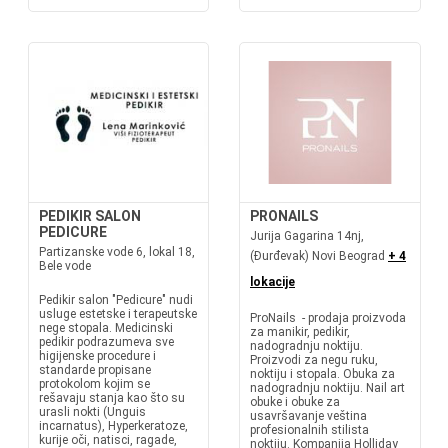
PEDIKIR SALON
PRONAILS
PEDICURE
Jurija Gagarina 14nj,
Partizanske vode 6, lokal 18,
(Đurđevak) Novi Beograd
+ 4
Bele vode
lokacije
Pedikir salon "Pedicure" nudi
usluge estetske i terapeutske
ProNails - prodaja proizvoda
nege stopala. Medicinski
za manikir, pedikir,
pedikir podrazumeva sve
nadogradnju noktiju.
higijenske procedure i
Proizvodi za negu ruku,
standarde propisane
noktiju i stopala. Obuka za
protokolom kojim se
nadogradnju noktiju. Nail art
rešavaju stanja kao što su
obuke i obuke za
urasli nokti (Unguis
usavršavanje veština
incarnatus), Hyperkeratoze,
profesionalnih stilista
kurije oči, natisci, ragade,
noktiju. Kompanija Holliday