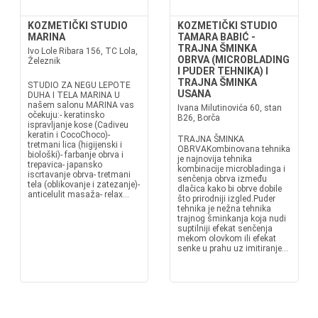
KOZMETIČKI STUDIO
KOZMETIČKI STUDIO
MARINA
TAMARA BABIĆ -
TRAJNA ŠMINKA
Ivo Lole Ribara 156, TC Lola,
OBRVA (MICROBLADING
Železnik
I PUDER TEHNIKA) I
TRAJNA ŠMINKA
STUDIO ZA NEGU LEPOTE
USANA
DUHA I TELA MARINA U
našem salonu MARINA vas
Ivana Milutinovića 60, stan
očekuju:- keratinsko
B26, Borča
ispravljanje kose (Cadiveu
keratin i CocoChoco)-
TRAJNA ŠMINKA
tretmani lica (higijenski i
OBRVAKombinovana tehnika
biološki)- farbanje obrva i
je najnovija tehnika
trepavica- japansko
kombinacije microbladinga i
iscrtavanje obrva- tretmani
senčenja obrva između
tela (oblikovanje i zatezanje)-
dlačica kako bi obrve dobile
anticelulit masaža- relax...
što prirodniji izgled.Puder
tehnika je nežna tehnika
trajnog šminkanja koja nudi
suptilniji efekat senčenja
mekom olovkom ili efekat
senke u prahu uz imitiranje...