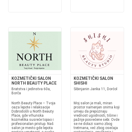
KOZMETIČKI SALON
KOZMETIČKI SALON
NORTH BEAUTY PLACE
SHISHI
Bratstva i jedinstva 60a,
Sibinjanin Janka 11, Dorćol
Borča
North Beauty Place – Tvoja
Moj salon je mali, miran
oaza lepote i relaksacije
prostor namenjen onima koji
Dobrodošli u North Beauty
umeju da prepoznaju
Place, gde vrhunska
vrednost ugodnosti, tišine i
kozmetika susreće topao i
pažnje posvećene sebi. Ovde
profesionalan pristup. Naš
se ne dolazi samo zbog
salon je mesto gde lepota
tretmana, već zbog osećaja