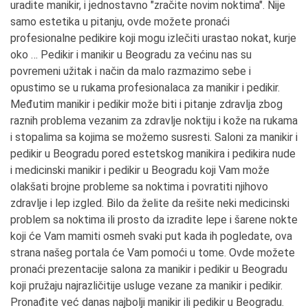
uradite manikir, i jednostavno "zračite novim noktima". Nije
samo estetika u pitanju, ovde možete pronaći
profesionalne pedikire koji mogu izlečiti urastao nokat, kurje
oko … Pedikir i manikir u Beogradu za većinu nas su
povremeni užitak i način da malo razmazimo sebe i
opustimo se u rukama profesionalaca za manikir i pedikir.
Međutim manikir i pedikir može biti i pitanje zdravlja zbog
raznih problema vezanim za zdravlje noktiju i kože na rukama
i stopalima sa kojima se možemo susresti. Saloni za manikir i
pedikir u Beogradu pored estetskog manikira i pedikira nude
i medicinski manikir i pedikir u Beogradu koji Vam može
olakšati brojne probleme sa noktima i povratiti njihovo
zdravlje i lep izgled. Bilo da želite da rešite neki medicinski
problem sa noktima ili prosto da izradite lepe i šarene nokte
koji će Vam mamiti osmeh svaki put kada ih pogledate, ova
strana našeg portala će Vam pomoći u tome. Ovde možete
pronaći prezentacije salona za manikir i pedikir u Beogradu
koji pružaju najrazličitije usluge vezane za manikir i pedikir.
Pronađite već danas najbolji manikir ili pedikir u Beogradu.