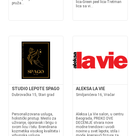
lica-Green peel lica-Tretman
pruža...
lica sa vi...
STUDIO LEPOTE SPAGO
ALEKSA LA VIE
Dubrovačka 15, Stari grad
Smiljanićeva 16, Vračar
Personalizovana usluga,
Aleksa La Vie salon, u centru
holistički pristup. Mesto za
Beograda, PREKO DVE
uživanje, oporavak i brigu o
DECENIJE stvara nove
svom licu i telu. Brendirana
modne trendove i uvodi
kozmetika visokog kvaliteta i
novine u svet lepote, stila i
vrhunska usluga.
mode, kreirajući frizure za