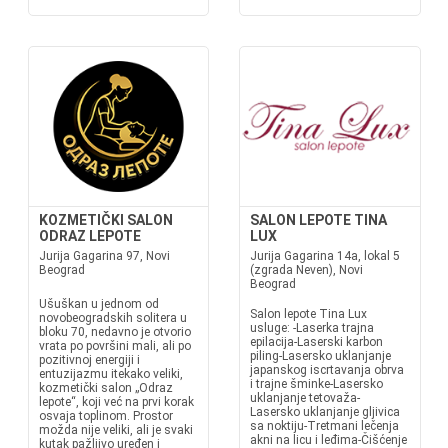
KOZMETIČKI SALON
SALON LEPOTE TINA
ODRAZ LEPOTE
LUX
Jurija Gagarina 97, Novi
Jurija Gagarina 14a, lokal 5
Beograd
(zgrada Neven), Novi
Beograd
Ušuškan u jednom od
Salon lepote Tina Lux
novobeogradskih solitera u
usluge: -Laserka trajna
bloku 70, nedavno je otvorio
epilacija-Laserski karbon
vrata po površini mali, ali po
piling-Lasersko uklanjanje
pozitivnoj energiji i
japanskog iscrtavanja obrva
entuzijazmu itekako veliki,
i trajne šminke-Lasersko
kozmetički salon „Odraz
uklanjanje tetovaža-
lepote“, koji već na prvi korak
Lasersko uklanjanje gljivica
osvaja toplinom. Prostor
sa noktiju-Tretmani lečenja
možda nije veliki, ali je svaki
akni na licu i leđima-Čišćenje
kutak pažljivo uređen i