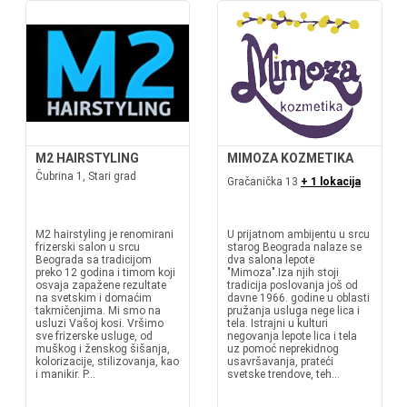
M2 HAIRSTYLING
MIMOZA KOZMETIKA
Čubrina 1, Stari grad
Gračanička 13
+ 1 lokacija
M2 hairstyling je renomirani
U prijatnom ambijentu u srcu
frizerski salon u srcu
starog Beograda nalaze se
Beograda sa tradicijom
dva salona lepote
preko 12 godina i timom koji
"Mimoza".Iza njih stoji
osvaja zapažene rezultate
tradicija poslovanja još od
na svetskim i domaćim
davne 1966. godine u oblasti
takmičenjima. Mi smo na
pružanja usluga nege lica i
usluzi Vašoj kosi. Vršimo
tela. Istrajni u kulturi
sve frizerske usluge, od
negovanja lepote lica i tela
muškog i ženskog šišanja,
uz pomoć neprekidnog
kolorizacije, stilizovanja, kao
usavršavanja, prateći
i manikir. P...
svetske trendove, teh...