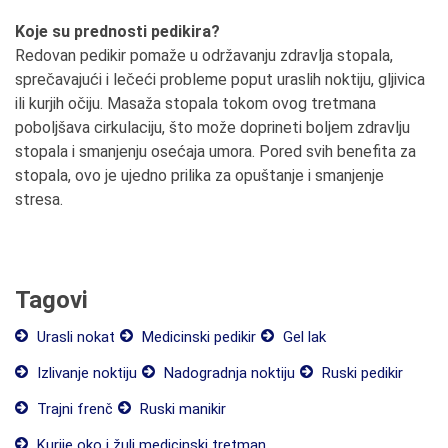
Koje su prednosti pedikira?
Redovan pedikir pomaže u održavanju zdravlja stopala,
sprečavajući i lečeći probleme poput uraslih noktiju, gljivica
ili kurjih očiju. Masaža stopala tokom ovog tretmana
poboljšava cirkulaciju, što može doprineti boljem zdravlju
stopala i smanjenju osećaja umora. Pored svih benefita za
stopala, ovo je ujedno prilika za opuštanje i smanjenje
stresa.
Tagovi
Urasli nokat
Medicinski pedikir
Gel lak
Izlivanje noktiju
Nadogradnja noktiju
Ruski pedikir
Trajni frenč
Ruski manikir
Kurije oko i žulj medicinski tretman