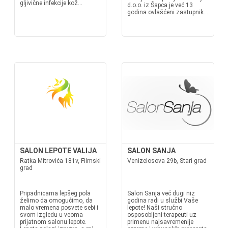
gljivične infekcije kož...
d.o.o. iz Šapca je već 13
godina ovlašćeni zastupnik...
SALON LEPOTE VALIJA
SALON SANJA
Ratka Mitrovića 181v, Filmski
Venizelosova 29b, Stari grad
grad
Pripadnicama lepšeg pola
Salon Sanja već dugi niz
želimo da omogućimo, da
godina radi u službi Vaše
malo vremena posvete sebi i
lepote! Naši stručno
svom izgledu u veoma
osposobljeni terapeuti uz
prijatnom salonu lepote.
primenu najsavremenije