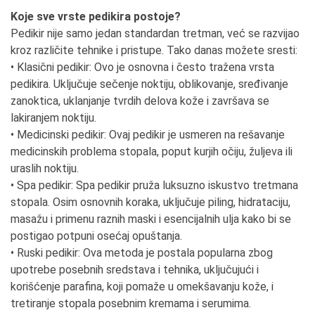
Koje sve vrste pedikira postoje?
Pedikir nije samo jedan standardan tretman, već se razvijao
kroz različite tehnike i pristupe. Tako danas možete sresti:
• Klasični pedikir: Ovo je osnovna i često tražena vrsta
pedikira. Uključuje sečenje noktiju, oblikovanje, sređivanje
zanoktica, uklanjanje tvrdih delova kože i završava se
lakiranjem noktiju.
• Medicinski pedikir: Ovaj pedikir je usmeren na rešavanje
medicinskih problema stopala, poput kurjih očiju, žuljeva ili
uraslih noktiju.
• Spa pedikir: Spa pedikir pruža luksuzno iskustvo tretmana
stopala. Osim osnovnih koraka, uključuje piling, hidrataciju,
masažu i primenu raznih maski i esencijalnih ulja kako bi se
postigao potpuni osećaj opuštanja.
• Ruski pedikir: Ova metoda je postala popularna zbog
upotrebe posebnih sredstava i tehnika, uključujući i
korišćenje parafina, koji pomaže u omekšavanju kože, i
tretiranje stopala posebnim kremama i serumima.