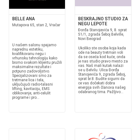
BELLE ANA
BESKRAJNO STUDIO ZA
NEGU LEPOTE
Mutapova 65, stan 2, Vračar
Đorđa Stanojevića 9, 8. sprat
51/1, zgrada Šeboj Belville,
Novi Beograd
U našem salonu spajamo
Ukoliko ste osoba koja kada
naprednu estetiku,
ode na beauty tretman voli
kvalifikovanu negu i
da se oseća kod kuće, onda
vrhunsku tehnologiju kako
je nas studio pravo mesto za
bismo svakom klijentu pružili
vas. Naš mali kutak nalazi
maksimalne rezultate i
se u Belvilu. Ulica Đorđa
potpuno zadovoljstvo.
Stanojevića 9, zgrada Šeboj,
Specijalizovani smo za
sprat br.8. Budite sigurni da
tretmane lica i tela,
ce vas dočekati dobra
uključujući radio-talasni
energija svih članova našeg
lifting, kavitaciju, EMS
odabranog tima. Pažljivo...
oblikovanje, anti-celulit
programe i pro...