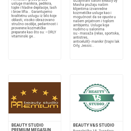
dizajnirani saloni Beauty by
usluge manikira, pedikira,
Masha pružaju našim
tople i hladne depilacije, lash
klijentima izvanredne
i brow lifta... Garantujemo
kozmetičke usluge kao i
kvalitetnu uslugu iz bilo koje
mogućnost da se opuste u
oblasti, visoko obrazovano
našem prijatnom i toplom
stručno osoblje, pedantnost i
ambijentu. Usluge koje
proverene kozmetičke
nudimo u salonima
preparate kao što su: • ORLY
su:- masaža (relax, sportska,
vitaminski ge...
antistres,
anticelulit)- manikir (trajni lak
Orly, Jessic...
BEAUTY STUDIO
BEAUTY V&S STUDIO
PREMIUM MEGASUN