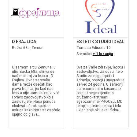
D FRAJLICA
ESTETIK STUDIO IDEAL
Bačka 68a, Zemun
Tomasa Edisona 10,
Sremčica
+ 1 lokacija
U samom srcu Zemuna, u
Sve za Vaše zdravlje, lepotu i
ulici Bačka 68a, skriva se
zadovoljstvo, za dušu i telo.
naš mali raj za lepotu - D
Studio za negu lepote i
Frajlica. Ovde se svaka
zdravlja, postoji i unapređuje
dama može osećati kao
se već 24 godine. U saradnji
prava frajlica, jer kod nas
sa renomiranim kućama iz
lepota nije samo luksuz, već
oblasti nege klijentima
i pravo zadovoljstvo koje
pružamo:- tretmani
zaslužujete. Naša ponuda
egzozomima- PROCELL MD
obuhvata širok spektar
terapija- tretmane lica i tela-
usluga kako biste se osećale
uklanjanje ožiljaka i fleka-...
sjajno od glave...