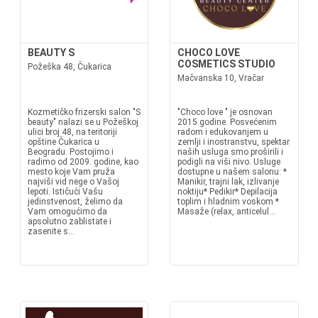
BEAUTY S
CHOCO LOVE
COSMETICS STUDIO
Požeška 48, Čukarica
Mačvanska 10, Vračar
Kozmetičko frizerski salon "S
"Choco love " je osnovan
beauty" nalazi se u Požeškoj
2015.godine. Posvećenim
ulici broj 48, na teritoriji
radom i edukovanjem u
opštine Čukarica u
zemlji i inostranstvu, spektar
Beogradu. Postojimo i
naših usluga smo proširili i
radimo od 2009. godine, kao
podigli na viši nivo. Usluge
mesto koje Vam pruža
dostupne u našem salonu: *
najviši vid nege o Vašoj
Manikir, trajni lak, izlivanje
lepoti. Ističući Vašu
noktiju* Pedikir* Depilacija
jedinstvenost, želimo da
toplim i hladnim voskom *
Vam omogućimo da
Masaže (relax, anticelul...
apsolutno zablistate i
zasenite s...