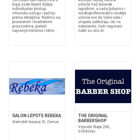
osmišljen kao oaza mira u
enterijer našeg salona
kojoj svaki klijent dobija
učiniće Vaš boravak
individualan pristup,
lagodnim, a naše ljubazno i
vrhunsku uslugu i pažnju
visokoprofesionalno osoblje
prema detaljima. Radimo sa
učiniće sve da Vaše ruke i
proverenim i kvalitetnim
stopala zablistaju.Jer, ne
proizvodima, prateći
zaboravite, Vaši negovani
najnovije trendove i tehni...
nokti su ono št...
SALON LEPOTE REBEKA
THE ORIGINAL
BARBERSHOP
Sremskih boraca 2t, Zemun
Vojvode Stepe 206,
Voždovac