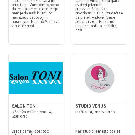
Lepota polazi iznutra, a mi
opreme i vrhunskih preparata
smo tu da Vam pomognemo
svetski priznatih
da je istaknete i spolja. Želja
proizvođača pružaju
nam je da naši klijenti od
prvoklasnu uslugu trudeći se
nas izađu zadovoljni i
da prate trendove i Vaše
nasmejani. Nudimo Vam sve
potrebe i želje. Pružamo
vrste frizerski...
usluge manikira, pedikira,
depi...
SALON TONI
STUDIO VENUS
Džordža Vašingtona 14,
Praška 34, Banovo brdo
Stari grad
Drage dame i gospodo
Naš studio je mesto gde se