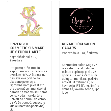
FRIZERSKO -
KOZMETIČKI SALON
KOZMETIČKI & MAKE
GAGA 75
UP STUDIO L ARTE
Vodovodska 94a, Žarkovo
Kajmakčalanska 12,
Zvezdara
Kozmetički salon Gaga 75
Drage moje, želimo da
iza sebe ima iskustvo u
započnemo ovu stranicu sa
oblasti depilacije preko 25
ovolikim HVALA što ste uz
godina. Takođe Vam nudi
nas sve ove godine za
usluge: - manikira,- pedikira,-
ukazano poverenje.
anticelulit tretmane (UZ
Ogromna nam je čast što
kavitacija, RT lifting, limfna
ste deo našeg tima, što taj
drenaža, vakum sonda, lipo
osmeh na Vašem licu nema
laser)
cenu. Nadam se da ćete
uživati sa nama i da ćemo
uz Vašu pomoć, sugestije,
kritike (naravno pozitivne)
bit...