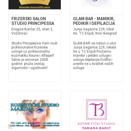
FRIZERSKI SALON
GLAM BAR - MANIKIR,
STUDIO PRINCIPESSA
PEDIKIR I DEPILACIJA
Dragice Končar 25, stan 2,
Jurija Gagarina 229, lokal
Voždovac
66, TC Enjub, Novi Beograd
Studio Principessa Vam nudi
GLAM BAR se nalazi u ulici
profesionalne frizerske
Jurija Gagarina 229, lokala
usluge uz profesionalnu
66 u TC Enjub.Pružamo
kozmetiku Keune i Alfaparf.
manikir i pedikir usluge i
Salon je osnovan 2008.
usluge depilacije.Dođite i
godine. pruža osećaj
uverite se u kvalitet naših
sigurnosti i ugodnosti!
usluga.