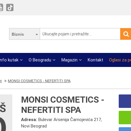
Biznis
Info kutak
O Beogradu
Magazin
Kontakt
Oglasi za 
ri
MONSI COSMETICS - NEFERTITI SPA
MONSI COSMETICS -
NEFERTITI SPA
Adresa:
Bulevar Arsenija Čarnojevića 217,
Novi Beograd