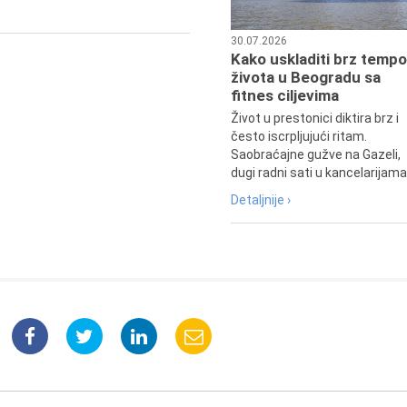
srpske kulture južno od Save i
Dunava.
30.07.2026
Kako uskladiti brz tempo
života u Beogradu sa
fitnes ciljevima
Život u prestonici diktira brz i
često iscrpljujući ritam.
Saobraćajne gužve na Gazeli,
dugi radni sati u kancelarijama.
Detaljnije ›