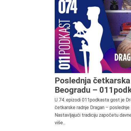
Poslednja četkarska 
Beogradu – 011podk
U 74. epizodi 011podkasta gost je Dr
četkarske radnje Dragan – poslednje 
Nastavljajući tradiciju započetu davn
više...