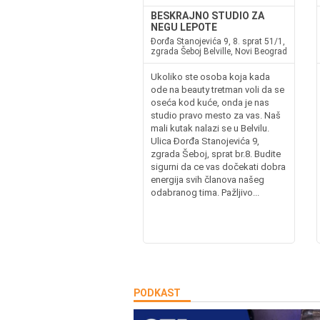
BESKRAJNO STUDIO ZA
NEGU LEPOTE
Đorđa Stanojevića 9, 8. sprat 51/1,
zgrada Šeboj Belville, Novi Beograd
Ukoliko ste osoba koja kada
ode na beauty tretman voli da se
oseća kod kuće, onda je nas
studio pravo mesto za vas. Naš
mali kutak nalazi se u Belvilu.
Ulica Đorđa Stanojevića 9,
zgrada Šeboj, sprat br.8. Budite
sigurni da ce vas dočekati dobra
energija svih članova našeg
odabranog tima. Pažljivo...
PODKAST