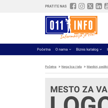
PRATITE NAS
Početna
O nama
Biznis katalog
Početna
Nega lica i tela
Manikiri, pediki