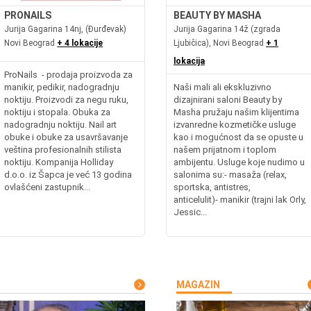
PRONAILS
BEAUTY BY MASHA
Jurija Gagarina 14nj, (Đurđevak)
Jurija Gagarina 14ž (zgrada
Novi Beograd
+ 4 lokacije
Ljubičica), Novi Beograd
+ 1
lokacija
ProNails - prodaja proizvoda za
manikir, pedikir, nadogradnju
Naši mali ali ekskluzivno
noktiju. Proizvodi za negu ruku,
dizajnirani saloni Beauty by
noktiju i stopala. Obuka za
Masha pružaju našim klijentima
nadogradnju noktiju. Nail art
izvanredne kozmetičke usluge
obuke i obuke za usavršavanje
kao i mogućnost da se opuste u
veština profesionalnih stilista
našem prijatnom i toplom
noktiju. Kompanija Holliday
ambijentu. Usluge koje nudimo u
d.o.o. iz Šapca je već 13 godina
salonima su:- masaža (relax,
ovlašćeni zastupnik...
sportska, antistres,
anticelulit)- manikir (trajni lak Orly,
Jessic...
MAGAZIN