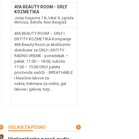
AYA BEAUTY ROOM - ORLY
KOZMETIKA
Jurija Gagarina 14i, lokal 4, zgrada
Mimoza, Belville, Novi Beograd
AYA BEAUTY ROOM – ORLY I
ENTITY KOZMETIKA Kompanija
AYA Beauty Room je ekskluzivni
distributer za ORLY i ENTITY
RADNO VREME - ponedeljak –
petak: 11:00 – 18:00, subota
11:00 – 15:00 ORLY paleta
proizvoda sadrži - BREATHABLE
i klasične lakove za
nokte, tretmane za nokte, gel
lakove i gelove, turp...
OGLASI ZA POSAO