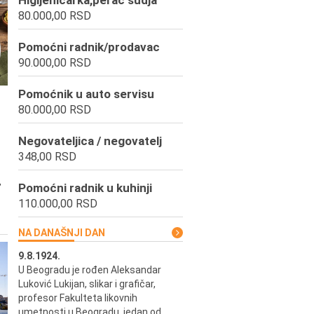
Higijeničarka,perač sudja
80.000,00 RSD
Pomoćni radnik/prodavac
90.000,00 RSD
Pomoćnik u auto servisu
80.000,00 RSD
Negovateljica / negovatelj
348,00 RSD
,
Pomoćni radnik u kuhinji
110.000,00 RSD
NA DANAŠNJI DAN
9.8.1924.
9.8.2013.
u i
U Beogradu je rođen Aleksandar
Preminuo je Vladimir Šams,
ni i
Luković Lukijan, slikar i grafičar,
mašinski inženjer, pilot, kape
o
profesor Fakulteta likovnih
JAT-a, počasni predsednik Ae
a
umetnosti u Beogradu, jedan od
kluba "Naša krila".