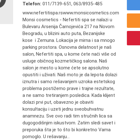
Telefon:
011/7139-651
,
063/8935-485
www.nefertitispa.rswww.monsicosmetics.com
Monsi cosmetics - Nefertiti spa se nalazi u
Bulevaru Arsenija Čarnojevića 217 na Novom
Beogradu, u blizini auto puta, Bezanijske
kose i Zemuna. Lokacija je mirna i sa mnogo
parking prostora. Osnovna delatnost je naš
salon, Nefertiti spa, u kome ćete naći više od
usluge običnog kozmetičkog salona. Naš
salon je mesto u kome ćete se apsolutno
opustiti i uživati. Naš moto je da lepota dolazi
iznutra i samo rešavanjem uzroka estetskog
problema postižemo prave i trajne rezultate,
a ne samo tretiranjem posledica. Kada klijent
dolazi prvi put, obavezno je obaviti
konsultaciju i uzeti jednu sveobuhvatnu
anamnezu. Sve ovo radi tim stručnih lica sa
dugogodišnjim iskustvom. Zatim sledi savet i
preporuka šta je to što bi konkretno Vama
pomoglo. U rešavanju...