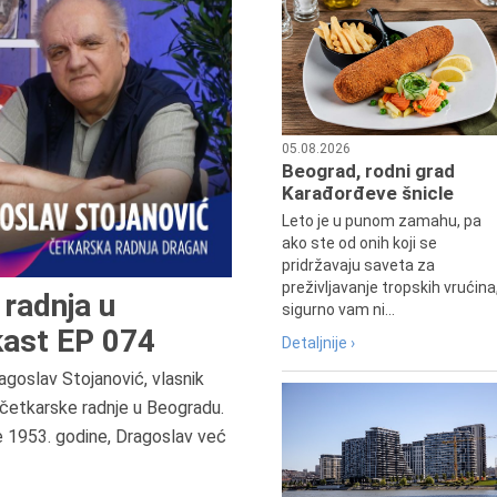
05.08.2026
Beograd, rodni grad
Karađorđeve šnicle
Leto je u punom zamahu, pa
ako ste od onih koji se
pridržavaju saveta za
preživljavanje tropskih vrućina
radnja u
sigurno vam ni...
ast EP 074
Detaljnije ›
agoslav Stojanović, vlasnik
9.8.1807.
četkarske radnje u Beogradu.
Dositej Obradović je došao u Srbij
e 1953. godine, Dragoslav već
u Beograd, gde je nastavio književ
prosvetni rad, čime je simboličn
najavljen povratak glavnih tokov