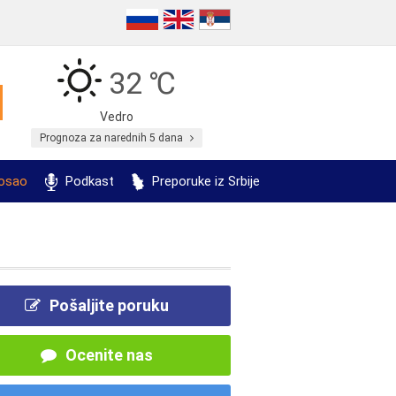
32 ℃
Vedro
Prognoza za narednih 5 dana
posao
Podkast
Preporuke iz Srbije
Pošaljite poruku
Ocenite nas