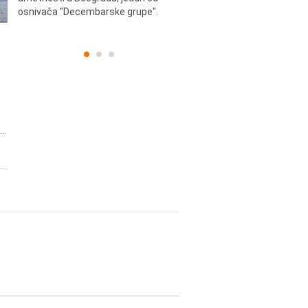
osnivača "Decembarske grupe".
..