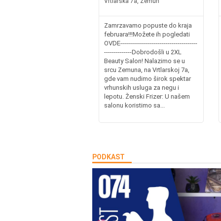
Vrtlarska 7a, Zemun
Zamrzavamo popuste do kraja
februara!!!Možete ih pogledati
OVDE---------------------------------------
--------------Dobrodošli u 2XL
Beauty Salon! Nalazimo se u
srcu Zemuna, na Vrtlarskoj 7a,
gde vam nudimo širok spektar
vrhunskih usluga za negu i
lepotu. Ženski Frizer: U našem
salonu koristimo sa...
PODKAST