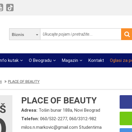
Biznis
Info kutak
O Beogradu
Magazin
Kontakt
Oglasi za 
ri
PLACE OF BEAUTY
PLACE OF BEAUTY
Adresa:
Tošin bunar 188a, Novi Beograd
Telefon:
060/532-2277
,
060/3312-982
milos.n.markovic@gmail.com Studentima