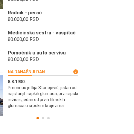
Radnik - perač
80.000,00 RSD
Medicinska sestra - vaspitač
80.000,00 RSD
,
Pomoćnik u auto servisu
80.000,00 RSD
NA DANAŠNJI DAN
8.8.1930.
8.8.1898.
Preminuo je Ilija Stanojević, jedan od
U Beogradu je rođen Pavle Biha
najstarijih srpkih glumaca, prvi srpski
književnik i izdavač.
skih
režiser, jedan od prvih filmskih
glumaca u srpskim krajevima.