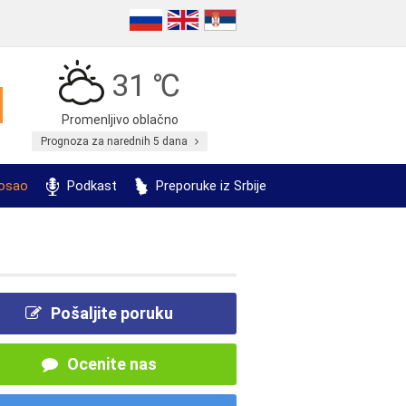
31 ℃
Promenljivo oblačno
Prognoza za narednih 5 dana
posao
Podkast
Preporuke iz Srbije
Pošaljite poruku
Ocenite nas