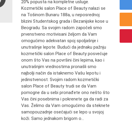
20% popusta na kompletne usluge.
Kozmetički salon Place of Beauty nalazi se
na Tošinom Bunaru 188a, u neposrednoj
blizini Studentskog grada i Bezanijske kose u
Beogradu. Sa svojim radom započeli smo
prvenstveno motivisani željom da Vam
omogućimo adekvatan spoj spoljašnje i
unutrašnje lepote. Budući da jednaku pažnju
kozmetički salon Place of Beauty posvećuje
onom što Vas na površini čini lepima, kao i
unutrašnjim vrednostima pronašli smo
najbolji način da istaknemo Vašu lepotu i
jedinstvenost. Svojim radom kozmetički
salon Place of Beauty trudi se da Vam
pomogne da u sebi pronađete ono nešto što
Vas čini posebnima i pokrenete ga da radi za
Vas. Želimo da Vam omogućimo da steknete
samopouzadnje osećajući se lepo u svojoj
koži. Samo jednakom brigom o...