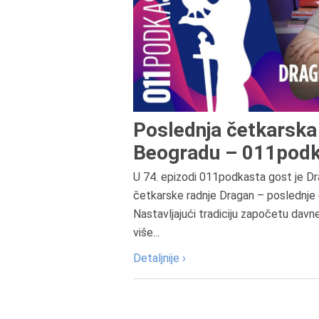
Poslednja četkarska 
Beogradu – 011podk
U 74. epizodi 011podkasta gost je Dr
četkarske radnje Dragan – poslednje 
Nastavljajući tradiciju započetu davn
više...
Detaljnije ›