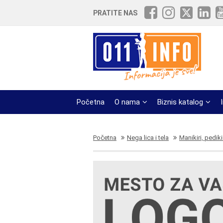
PRATITE NAS
Početna
O nama
Biznis katalog
Početna
Nega lica i tela
Manikiri, pediki