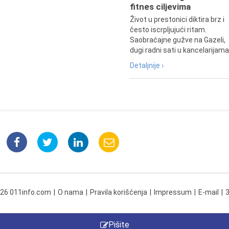
fitnes ciljevima
Život u prestonici diktira brz i
često iscrpljujući ritam.
Saobraćajne gužve na Gazeli,
dugi radni sati u kancelarijama.
Detaljnije ›
026 011info.com
O nama
Pravila korišćenja
Impressum
E-mail
Pišite