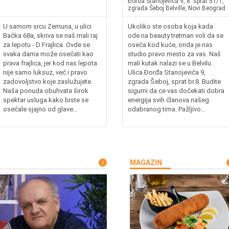
Đorđa Stanojevića 9, 8. sprat 51/1,
zgrada Šeboj Belville, Novi Beograd
U samom srcu Zemuna, u ulici
Ukoliko ste osoba koja kada
Bačka 68a, skriva se naš mali raj
ode na beauty tretman voli da se
za lepotu - D Frajlica. Ovde se
oseća kod kuće, onda je nas
svaka dama može osećati kao
studio pravo mesto za vas. Naš
prava frajlica, jer kod nas lepota
mali kutak nalazi se u Belvilu.
nije samo luksuz, već i pravo
Ulica Đorđa Stanojevića 9,
zadovoljstvo koje zaslužujete.
zgrada Šeboj, sprat br.8. Budite
Naša ponuda obuhvata širok
sigurni da ce vas dočekati dobra
spektar usluga kako biste se
energija svih članova našeg
osećale sjajno od glave...
odabranog tima. Pažljivo...
MAGAZIN