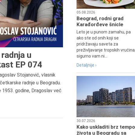
05.08.2026
Beograd, rodni grad
Karađorđeve šnicle
Leto je u punom zamahu, pa
ako ste od onih koji se
pridržavaju saveta za
preživljavanje tropskih vrućina
radnja u
sigurno vam ni...
ast EP 074
Detaljnije ›
agoslav Stojanović, vlasnik
8.8.2013.
četkarske radnje u Beogradu.
Preminuo je Dejan Kosanović,
e 1953. godine, Dragoslav već
istoričar filma, filmski reditelj,
profesor i dekan Fakulteta dram
umetnosti u Beogradu.
30.07.2026
Kako uskladiti brz tempo
života u Beogradu sa