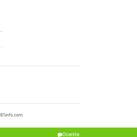
..
381info.com
Ocenite