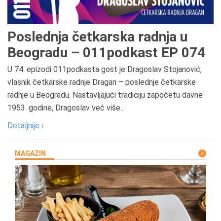
Poslednja četkarska radnja u
Beogradu – 011podkast EP 074
U 74. epizodi 011podkasta gost je Dragoslav Stojanović,
vlasnik četkarske radnje Dragan – poslednje četkarske
radnje u Beogradu. Nastavljajući tradiciju započetu davne
1953. godine, Dragoslav već više...
Detaljnije ›
MAGAZIN