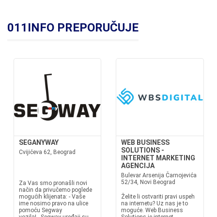
011INFO PREPORUČUJE
SEGANYWAY
WEB BUSINESS
SOLUTIONS -
Cvijićeva 62, Beograd
INTERNET MARKETING
AGENCIJA
Bulevar Arsenija Čarnojevića
52/34, Novi Beograd
Za Vas smo pronašli novi
način da privučemo poglede
mogućih klijenata: - Vaše
Želite li ostvariti pravi uspeh
ime nosimo pravo na ulice
na internetu? Uz nas je to
pomoću Segway
moguće. Web Business