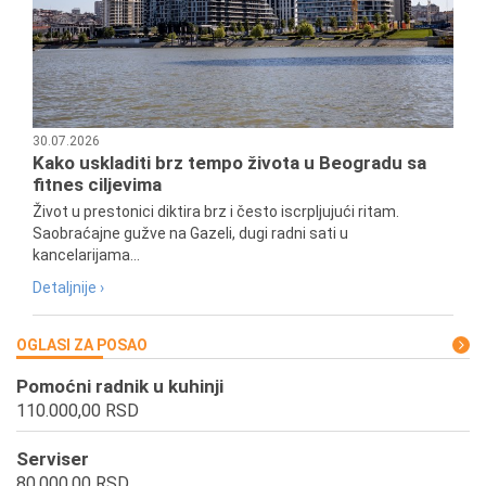
30.07.2026
Kako uskladiti brz tempo života u Beogradu sa
fitnes ciljevima
Život u prestonici diktira brz i često iscrpljujući ritam.
Saobraćajne gužve na Gazeli, dugi radni sati u
kancelarijama...
Detaljnije ›
OGLASI ZA POSAO
Pomoćni radnik u kuhinji
110.000,00 RSD
Serviser
80.000,00 RSD