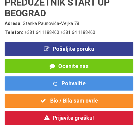
PREDUZETNIK START UP
BEOGRAD
Adresa:
Stanka Paunovića-Veljka 78
Telefon:
+381 64 1188460 +381 64 1188460
Pošaljite poruku
Ocenite nas
Pohvalite
Bio / Bila sam ovde
Prijavite grešku!