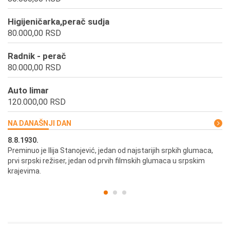
Higijeničarka,perač sudja
80.000,00 RSD
Radnik - perač
80.000,00 RSD
Auto limar
120.000,00 RSD
NA DANAŠNJI DAN
8.8.1930.
8.
Preminuo je Ilija Stanojević, jedan od najstarijih srpkih glumaca,
U 
prvi srpski režiser, jedan od prvih filmskih glumaca u srpskim
krajevima.