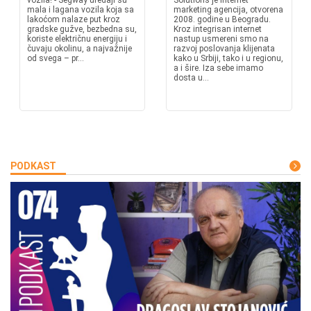
vozila! - Segway uređaji su
Solutions je internet
mala i lagana vozila koja sa
marketing agencija, otvorena
lakoćom nalaze put kroz
2008. godine u Beogradu.
gradske gužve, bezbedna su,
Kroz integrisan internet
koriste električnu energiju i
nastup usmereni smo na
čuvaju okolinu, a najvažnije
razvoj poslovanja klijenata
od svega – pr...
kako u Srbiji, tako i u regionu,
a i šire. Iza sebe imamo
dosta u...
PODKAST