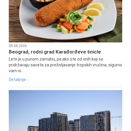
05.08.2026
Beograd, rodni grad Karađorđeve šnicle
Leto je u punom zamahu, pa ako ste od onih koji se
pridržavaju saveta za preživljavanje tropskih vrućina, sigurno
vam ni...
Detaljnije ›