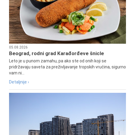
05.08.2026
Beograd, rodni grad Karađorđeve šnicle
Leto je u punom zamahu, pa ako ste od onih koji se
pridržavaju saveta za preživljavanje tropskih vrućina, sigurno
vam ni...
Detaljnije ›