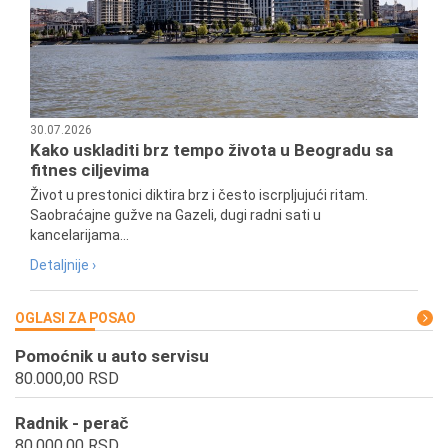
30.07.2026
Kako uskladiti brz tempo života u Beogradu sa
fitnes ciljevima
Život u prestonici diktira brz i često iscrpljujući ritam.
Saobraćajne gužve na Gazeli, dugi radni sati u
kancelarijama...
Detaljnije ›
OGLASI ZA POSAO
Pomoćnik u auto servisu
80.000,00 RSD
Radnik - perač
80.000,00 RSD