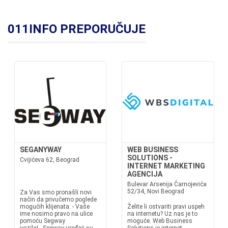
011INFO PREPORUČUJE
SEGANYWAY
WEB BUSINESS
SOLUTIONS -
Cvijićeva 62, Beograd
INTERNET MARKETING
AGENCIJA
Bulevar Arsenija Čarnojevića
52/34, Novi Beograd
Za Vas smo pronašli novi
način da privučemo poglede
mogućih klijenata: - Vaše
Želite li ostvariti pravi uspeh
ime nosimo pravo na ulice
na internetu? Uz nas je to
pomoću Segway
moguće. Web Business