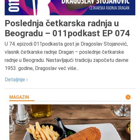
Poslednja četkarska radnja u
Beogradu – 011podkast EP 074
U 74. epizodi 011podkasta gost je Dragoslav Stojanović,
vlasnik četkarske radnje Dragan – poslednje četkarske
radnje u Beogradu. Nastavljajući tradiciju započetu davne
1953. godine, Dragoslav već više...
Detaljnije ›
MAGAZIN