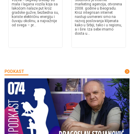
vozila! - Segway uređaji su
Solutions je internet
mala i lagana vozila koja sa
marketing agencija, otvorena
lakoćom nalaze put kroz
2008. godine u Beogradu.
gradske gužve, bezbedna su,
Kroz integrisan internet
koriste električnu energiju i
nastup usmereni smo na
čuvaju okolinu, a najvažnije
razvoj poslovanja klijenata
od svega – pr...
kako u Srbiji, tako i u regionu,
a i šire. Iza sebe imamo
dosta u...
PODKAST