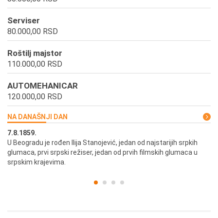
Serviser
80.000,00 RSD
Roštilj majstor
110.000,00 RSD
AUTOMEHANICAR
120.000,00 RSD
NA DANAŠNJI DAN
7.8.1859.
7.
U Beogradu je rođen Ilija Stanojević, jedan od najstarijih srpkih
U 
glumaca, prvi srpski režiser, jedan od prvih filmskih glumaca u
re
srpskim krajevima.