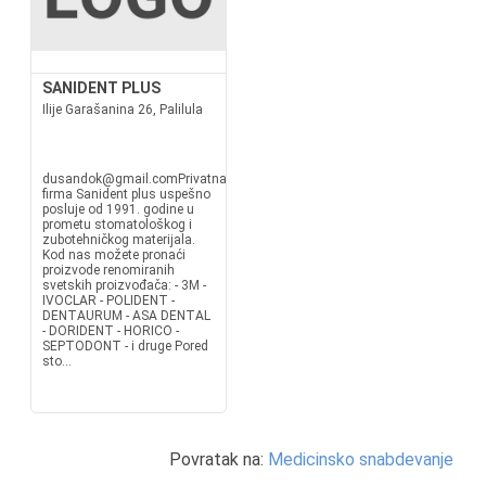
SANIDENT PLUS
Ilije Garašanina 26, Palilula
dusandok@gmail.comPrivatna
firma Sanident plus uspešno
posluje od 1991. godine u
prometu stomatološkog i
zubotehničkog materijala.
Kod nas možete pronaći
proizvode renomiranih
svetskih proizvođača: - 3M -
IVOCLAR - POLIDENT -
DENTAURUM - ASA DENTAL
- DORIDENT - HORICO -
SEPTODONT - i druge Pored
sto...
Povratak na:
Medicinsko snabdevanje