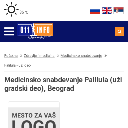
36 ℃
Početna
Zdravlje i medicina
Medicinsko snabdevanje
Palilula - uži deo
Medicinsko snabdevanje Palilula (uži
gradski deo), Beograd