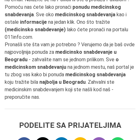
Pomoću nas ćete lako pronaći
ponudu medicinskog
snabdevanja
. Sve oko
medicinskog snabdevanja
kao i
ostale
informacije
na jedan klik. Ono što tražite
(medicinsko snabdevanje)
lako ćete pronaći na portalu
011info.com.
Pronašli ste šta vam je potrebno ? Verujemo da je baš ovde
najpovoljnija ponuda za
medicinsko snabdevanje u
Beogradu
- zahvalite nam se jednom prilikom. Sve
o
medicinskom snabdevanju
na jednom mestu, naš portal je
tu zbog vas kako bi ponuda
medicinskog snabdevanja
koju tražite bila
najbolja u Beogradu
. Zahvalni ste
medicinskim snabdevanjem koji ste našli kod naš -
preporučite nas.
PODELITE SA PRIJATELJIMA