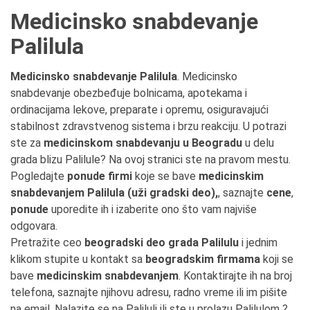
Medicinsko snabdevanje
Palilula
Medicinsko snabdevanje Palilula
. Medicinsko
snabdevanje obezbeđuje bolnicama, apotekama i
ordinacijama lekove, preparate i opremu, osiguravajući
stabilnost zdravstvenog sistema i brzu reakciju. U potrazi
ste za
medicinskom snabdevanju u Beogradu
u delu
grada blizu Palilule? Na ovoj stranici ste na pravom mestu.
Pogledajte
ponude firmi
koje se bave
medicinskim
snabdevanjem Palilula (uži gradski deo),
, saznajte
cene
,
ponude
uporedite ih i izaberite ono što vam najviše
odgovara.
Pretražite ceo
beogradski deo grada Palilulu
i jednim
klikom stupite u kontakt sa
beogradskim firmama
koji se
bave
medicinskim snabdevanjem
. Kontaktirajte ih na broj
telefona, saznajte njihovu adresu, radno vreme ili im pišite
na email. Nalazite se na Paliluli ili ste u prolazu Palilulom ?