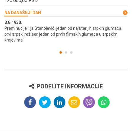
120.000,00 RSD
NA DANAŠNJI DAN
8.8.1930.
8.
Preminuo je Ilija Stanojević, jedan od najstarijih srpkih glumaca,
U 
prvi srpski režiser, jedan od prvih filmskih glumaca u srpskim
krajevima.
PODELITE INFORMACIJE