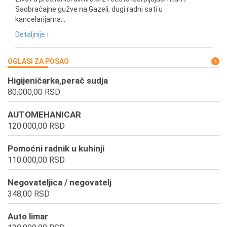
Saobraćajne gužve na Gazeli, dugi radni sati u
kancelarijama...
Detaljnije ›
OGLASI ZA POSAO
Higijeničarka,perač sudja
80.000,00 RSD
AUTOMEHANICAR
120.000,00 RSD
Pomoćni radnik u kuhinji
110.000,00 RSD
Negovateljica / negovatelj
348,00 RSD
Auto limar