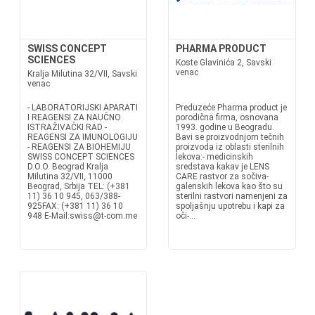
SWISS CONCEPT
PHARMA PRODUCT
SCIENCES
Koste Glavinića 2, Savski
venac
Kralja Milutina 32/VII, Savski
venac
- LABORATORIJSKI APARATI
Preduzeće Pharma product je
I REAGENSI ZA NAUČNO
porodična firma, osnovana
ISTRAŽIVAČKI RAD -
1993. godine u Beogradu.
REAGENSI ZA IMUNOLOGIJU
Bavi se proizvodnjom tečnih
- REAGENSI ZA BIOHEMIJU
proizvoda iz oblasti sterilnih
SWISS CONCEPT SCIENCES
lekova:- medicinskih
D.O.O. Beograd Kralja
sredstava kakav je LENS
Milutina 32/VII, 11000
CARE rastvor za sočiva-
Beograd, Srbija TEL: (+381
galenskih lekova kao što su
11) 36 10 945, 063/388-
sterilni rastvori namenjeni za
925FAX: (+381 11) 36 10
spoljašnju upotrebu i kapi za
948 E-Mail:swiss@t-com.me
oči-...