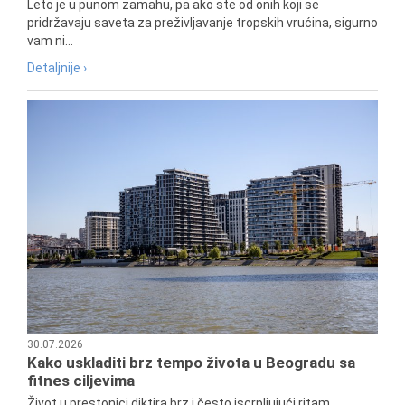
Leto je u punom zamahu, pa ako ste od onih koji se
pridržavaju saveta za preživljavanje tropskih vrućina, sigurno
vam ni...
Detaljnije ›
30.07.2026
Kako uskladiti brz tempo života u Beogradu sa
fitnes ciljevima
Život u prestonici diktira brz i često iscrpljujući ritam.