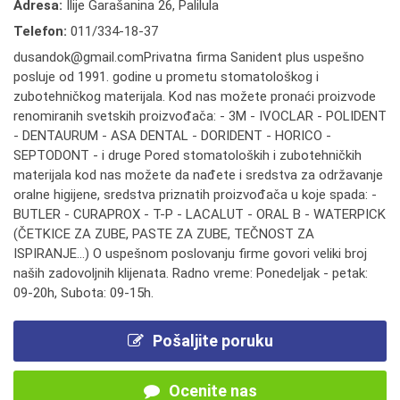
Adresa:
Ilije Garašanina 26, Palilula
Telefon:
011/334-18-37
dusandok@gmail.comPrivatna firma Sanident plus uspešno
posluje od 1991. godine u prometu stomatološkog i
zubotehničkog materijala. Kod nas možete pronaći proizvode
renomiranih svetskih proizvođača: - 3M - IVOCLAR - POLIDENT
- DENTAURUM - ASA DENTAL - DORIDENT - HORICO -
SEPTODONT - i druge Pored stomatoloških i zubotehničkih
materijala kod nas možete da nađete i sredstva za održavanje
oralne higijene, sredstva priznatih proizvođača u koje spada: -
BUTLER - CURAPROX - T-P - LACALUT - ORAL B - WATERPICK
(ČETKICE ZA ZUBE, PASTE ZA ZUBE, TEČNOST ZA
ISPIRANJE...) O uspešnom poslovanju firme govori veliki broj
naših zadovoljnih klijenata. Radno vreme: Ponedeljak - petak:
09-20h, Subota: 09-15h.
Pošaljite poruku
Ocenite nas