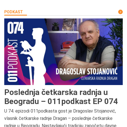
PODKAST
Poslednja četkarska radnja u
Beogradu – 011podkast EP 074
U 74. epizodi 011podkasta gost je Dragoslav Stojanović,
vlasnik četkarske radnje Dragan – poslednje četkarske
radnje u Beogradu. Nastavljajući tradiciju započetu davne