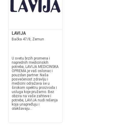
LAVIJA
Bačka 47/8, Zemun
U svetu brzih promena i
naprednih medicinskih
potreba, LAVIJA MEDICINSKA
OPREMA je vaš oslonac i
pouzdan partner. Naša
posvećenost zdravlju i
medicini odražava se u
širokom spektru proizvoda i
usluga koje pružamo. Bez
obzira na vaše zahteve i
potrebe, LAVIJA nudi rešenja
koja unapređuju i
olakšavaju...