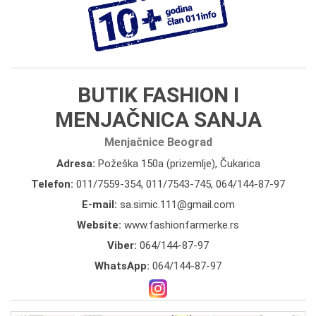
BUTIK FASHION I
MENJAČNICA SANJA
Menjačnice Beograd
Adresa:
Požeška 150a (prizemlje), Čukarica
Telefon:
011/7559-354
,
011/7543-745
,
064/144-87-97
E-mail:
sa.simic.111@gmail.com
Website:
www.fashionfarmerke.rs
Viber:
064/144-87-97
WhatsApp:
064/144-87-97