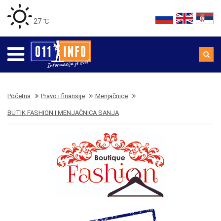
27 ℃
Početna
Pravo i finansije
Menjačnice
BUTIK FASHION I MENJAČNICA SANJA