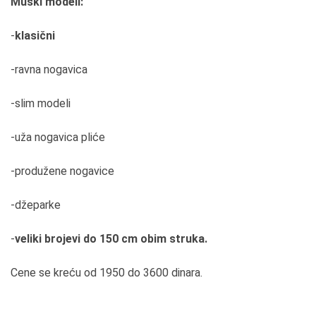
Muški modeli:
-
klasični
-ravna nogavica
-slim modeli
-uža nogavica pliće
-produžene nogavice
-džeparke
-
veliki brojevi do 150 cm obim struka.
Cene se kreću od 1950 do 3600 dinara.