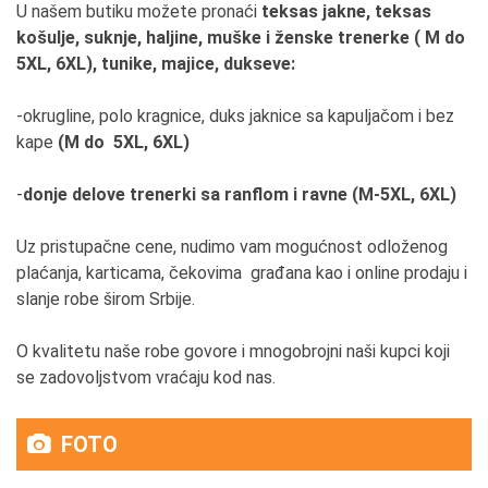
U našem butiku možete pronaći
teksas jakne, teksas
košulje, suknje, haljine, muške i ženske
trenerke ( M do
5XL, 6XL), tunike, majice,
dukseve:
-okrugline, polo kragnice, duks jaknice sa kapuljačom i bez
kape
(M do 5XL, 6XL)
-
donje delove trenerki sa ranflom i ravne (M-5XL, 6XL)
Uz pristupačne cene, nudimo vam mogućnost odloženog
plaćanja, karticama, čekovima građana kao i online prodaju i
slanje robe širom Srbije.
O kvalitetu naše robe govore i mnogobrojni naši kupci koji
se zadovoljstvom vraćaju kod nas.
FOTO