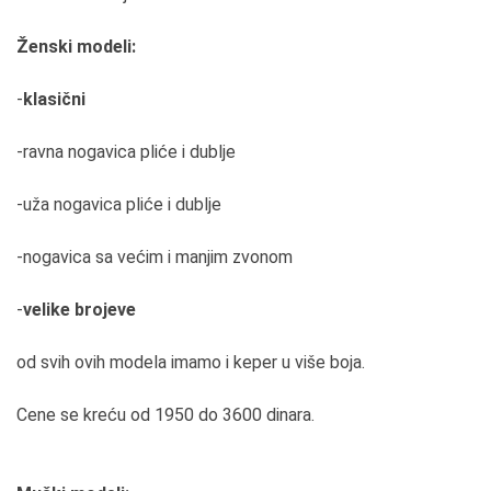
Ženski modeli:
-
klasični
-ravna nogavica pliće i dublje
-uža nogavica pliće i dublje
-nogavica sa većim i manjim zvonom
-
velike brojeve
od svih ovih modela imamo i keper u više boja.
Cene se kreću od 1950 do 3600 dinara.