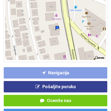
Navigacija
Pošaljite poruku
Ocenite nas