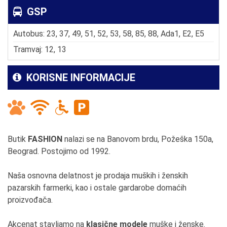
GSP
Autobus: 23, 37, 49, 51, 52, 53, 58, 85, 88, Ada1, E2, E5
Tramvaj: 12, 13
KORISNE INFORMACIJE
Butik
FASHION
nalazi se na Banovom brdu, Požeška 150a,
Beograd. Postojimo od 1992.
Naša osnovna delatnost je prodaja muških i ženskih
pazarskih farmerki, kao i ostale gardarobe domaćih
proizvođača.
Akcenat stavljamo na
klasične
modele
muške i ženske.